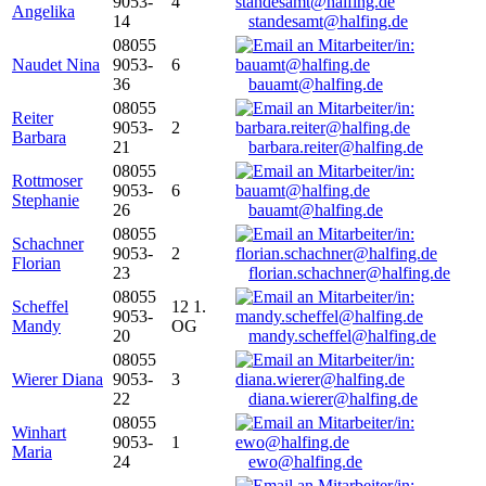
9053-
4
Angelika
14
standesamt@halfing.de
08055
Naudet Nina
9053-
6
36
bauamt@halfing.de
08055
Reiter
9053-
2
Barbara
21
barbara.reiter@halfing.de
08055
Rottmoser
9053-
6
Stephanie
26
bauamt@halfing.de
08055
Schachner
9053-
2
Florian
23
florian.schachner@halfing.de
08055
Scheffel
12 1.
9053-
Mandy
OG
20
mandy.scheffel@halfing.de
08055
Wierer Diana
9053-
3
22
diana.wierer@halfing.de
08055
Winhart
9053-
1
Maria
24
ewo@halfing.de