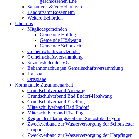
geschlossenen Ehe
Satzungen & Verordnungen
Landratsamt Rosenheim
Weitere Behörden
Über uns
Mitgliedsgemeinden
Gemeinde Halfing
Gemeinde Höslwang
Gemeinde Schonstett
Gemeinschaftsvorsitzender
Gemeinschaftsversammlung
Sitzungskalender VG
Bekanntmachungen Gemeinschaftsversammlung
Haushalt
Ortspläne
Kommunale Zusammenarbeit
Grundschulverband Amerang
Grundschulverband Bad Endorf-Höslwang
Grundschulverband Eiselfing
Mittelschulverband Bad Endorf
Mittelschulverband Eiselfing
Regionaler Planungsverband Südostoberbayern
Zweckverband zur Wasserversorgung der Schonstetter
Gruppe
Zweckverband zur Wasserversorgung der Harpfinger