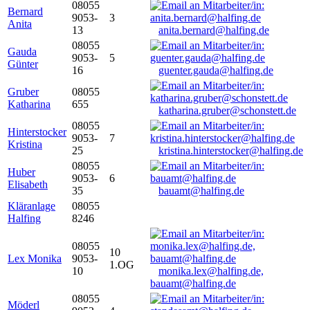
08055
Bernard
9053-
3
Anita
13
anita.bernard@halfing.de
08055
Gauda
9053-
5
Günter
16
guenter.gauda@halfing.de
Gruber
08055
Katharina
655
katharina.gruber@schonstett.de
08055
Hinterstocker
9053-
7
Kristina
25
kristina.hinterstocker@halfing.de
08055
Huber
9053-
6
Elisabeth
35
bauamt@halfing.de
Kläranlage
08055
Halfing
8246
08055
10
Lex Monika
9053-
1.OG
10
monika.lex@halfing.de,
bauamt@halfing.de
08055
Möderl