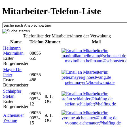
Mitarbeiter-Telefon-Liste
Telefonliste der Mitarbeiter/innen der Verwaltung
Name
Telefon
Zimmer
Mail
Heilmann
Maximilian
08055
Erster
655
maximilian.heilmann@schonstett.
Bürgermeister
Mayer Dr.
Peter
08055
Erster
488
peter.mayer@hoeslwang.de
Bürgermeister
Schlaipfer
08055
Stefan
8, 1.
9053-
Erster
OG
12
stefan.schlaipfer@halfing.de
Bürgermeister
08055
Aichenauer
9, 1.
9053-
Yvonne
OG
15
yvonne.aichenauer@halfing.de