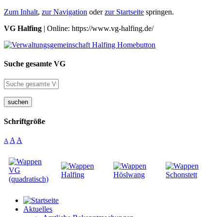
Zum Inhalt
,
zur Navigation
oder
zur Startseite
springen.
VG Halfing
| Online: https://www.vg-halfing.de/
Suche gesamte VG
suchen
Schriftgröße
A
A
A
Aktuelles