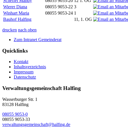
Scheffel Mandy
08055 9053-20
12 1. OG
Wierer Diana
08055 9053-22
3
Winhart Maria
08055 9053-24
1
Bauhof Halfing
11, 1. OG
drucken
nach oben
Zum Intranet Gemeinderat
Quicklinks
Kontakt
Inhaltsverzeichnis
Impressum
Datenschutz
Verwaltungsgemeinschaft Halfing
Wasserburger Str. 1
83128 Halfing
08055 9053-0
08055 9053-33
verwaltungsgemeinschaft@halfing.de