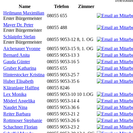
Telefonli
Name
Telefon
Zimmer
Heilmann Maximilian
08055 655
Erster Bürgermeister
Mayer Dr. Peter
08055 488
Erster Bürgermeister
Schlaipfer Stefan
08055 9053-12
8, 1. OG
Erster Bürgermeister
Aichenauer Yvonne
08055 9053-15
9, 1. OG
Bernard Anita
08055 9053-13
3
Gauda Günter
08055 9053-16
5
Gruber Katharina
08055 655
Hinterstocker Kristina
08055 9053-25
7
Huber Elisabeth
08055 9053-35
6
Kläranlage Halfing
08055 8246
Lex Monika
08055 9053-10
10 1.OG
Möderl Angelika
08055 9053-14
4
Naudet Nina
08055 9053-36
6
Reiter Barbara
08055 9053-21
2
Rottmoser Stephanie
08055 9053-26
6
Schachner Florian
08055 9053-23
2