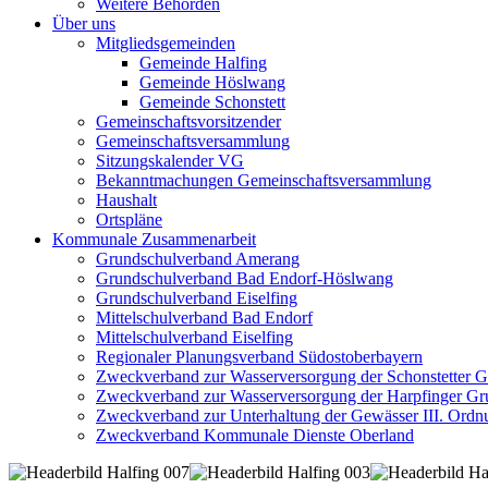
Weitere Behörden
Über uns
Mitgliedsgemeinden
Gemeinde Halfing
Gemeinde Höslwang
Gemeinde Schonstett
Gemeinschaftsvorsitzender
Gemeinschaftsversammlung
Sitzungskalender VG
Bekanntmachungen Gemeinschaftsversammlung
Haushalt
Ortspläne
Kommunale Zusammenarbeit
Grundschulverband Amerang
Grundschulverband Bad Endorf-Höslwang
Grundschulverband Eiselfing
Mittelschulverband Bad Endorf
Mittelschulverband Eiselfing
Regionaler Planungsverband Südostoberbayern
Zweckverband zur Wasserversorgung der Schonstetter 
Zweckverband zur Wasserversorgung der Harpfinger Gr
Zweckverband zur Unterhaltung der Gewässer III. Ordnu
Zweckverband Kommunale Dienste Oberland