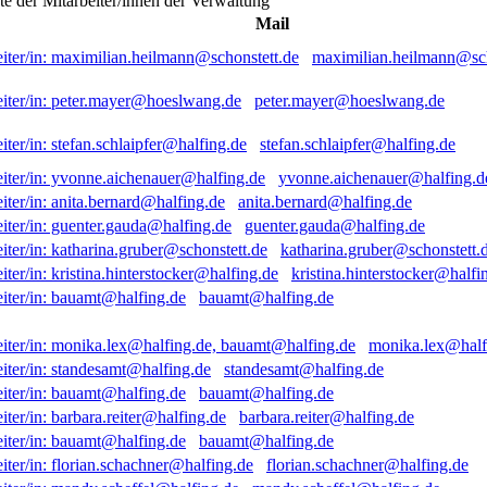
ste der Mitarbeiter/innen der Verwaltung
Mail
maximilian.heilmann@sch
peter.mayer@hoeslwang.de
stefan.schlaipfer@halfing.de
yvonne.aichenauer@halfing.d
anita.bernard@halfing.de
guenter.gauda@halfing.de
katharina.gruber@schonstett.
kristina.hinterstocker@halfi
bauamt@halfing.de
monika.lex@half
standesamt@halfing.de
bauamt@halfing.de
barbara.reiter@halfing.de
bauamt@halfing.de
florian.schachner@halfing.de