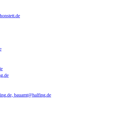
onstett.de
e
de
ng.de
ing.de, bauamt@halfing.de