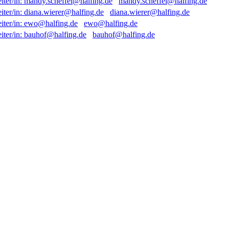
mandy.scheffel@halfing.de
diana.wierer@halfing.de
ewo@halfing.de
bauhof@halfing.de