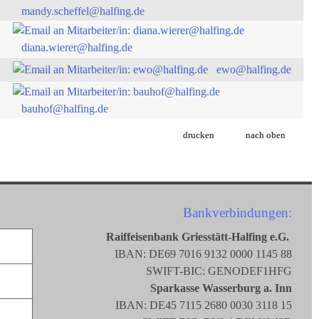
mandy.scheffel@halfing.de
diana.wierer@halfing.de
ewo@halfing.de
bauhof@halfing.de
drucken
nach oben
Bankverbindungen:
Raiffeisenbank Griesstätt-Halfing e.G.
IBAN: DE69 7016 9132 0000 1145 88
SWIFT-BIC: GENODEF1HFG
Sparkasse Wasserburg a. Inn
IBAN: DE45 7115 2680 0030 3118 15