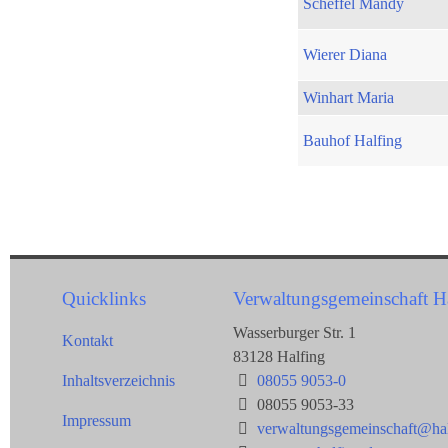
Scheffel Mandy
Wierer Diana
Winhart Maria
Bauhof Halfing
Quicklinks
Verwaltungsgemeinschaft H
Wasserburger Str. 1
Kontakt
83128 Halfing
Inhaltsverzeichnis
08055 9053-0
08055 9053-33
Impressum
verwaltungsgemeinschaft@hal