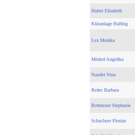
Huber Elisabeth
Kläranlage Halfing
Lex Monika
Möderl Angelika
Naudet Nina
Reiter Barbara
Rottmoser Stephanie
Schachner Florian