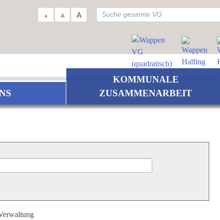
su
A
A
A
KOMMUNALE
NS
ZUSAMMENARBEIT
 Verwaltung