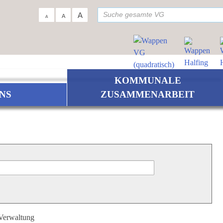
su
A
A
A
KOMMUNALE
NS
ZUSAMMENARBEIT
 Verwaltung