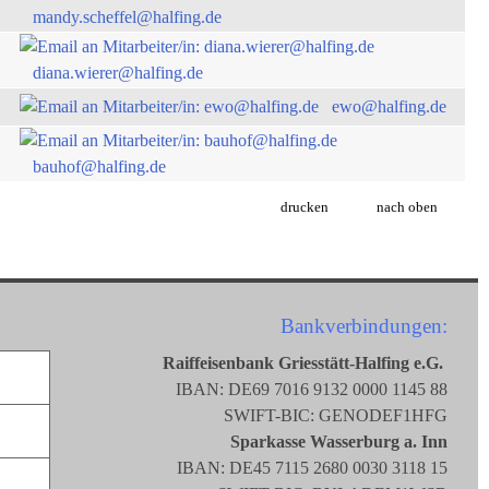
mandy.scheffel@halfing.de
diana.wierer@halfing.de
ewo@halfing.de
bauhof@halfing.de
drucken
nach oben
Bankverbindungen:
Raiffeisenbank Griesstätt-Halfing e.G.
IBAN: DE69 7016 9132 0000 1145 88
SWIFT-BIC: GENODEF1HFG
Sparkasse Wasserburg a. Inn
IBAN: DE45 7115 2680 0030 3118 15