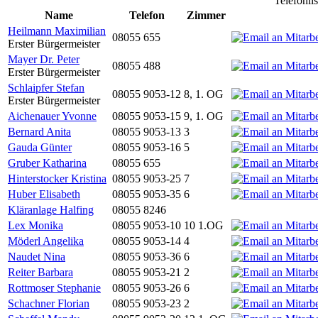
Telefonli
Name
Telefon
Zimmer
Heilmann Maximilian
08055 655
Erster Bürgermeister
Mayer Dr. Peter
08055 488
Erster Bürgermeister
Schlaipfer Stefan
08055 9053-12
8, 1. OG
Erster Bürgermeister
Aichenauer Yvonne
08055 9053-15
9, 1. OG
Bernard Anita
08055 9053-13
3
Gauda Günter
08055 9053-16
5
Gruber Katharina
08055 655
Hinterstocker Kristina
08055 9053-25
7
Huber Elisabeth
08055 9053-35
6
Kläranlage Halfing
08055 8246
Lex Monika
08055 9053-10
10 1.OG
Möderl Angelika
08055 9053-14
4
Naudet Nina
08055 9053-36
6
Reiter Barbara
08055 9053-21
2
Rottmoser Stephanie
08055 9053-26
6
Schachner Florian
08055 9053-23
2