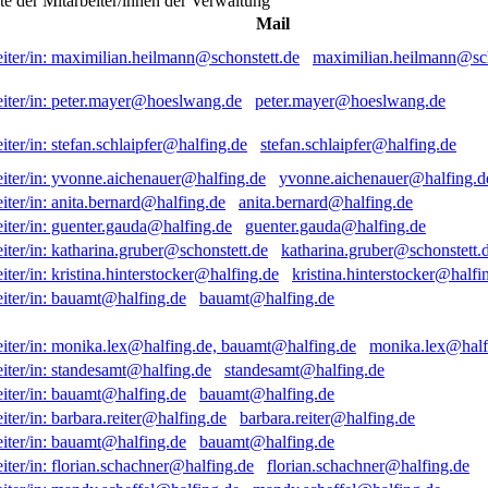
ste der Mitarbeiter/innen der Verwaltung
Mail
maximilian.heilmann@sch
peter.mayer@hoeslwang.de
stefan.schlaipfer@halfing.de
yvonne.aichenauer@halfing.d
anita.bernard@halfing.de
guenter.gauda@halfing.de
katharina.gruber@schonstett.
kristina.hinterstocker@halfi
bauamt@halfing.de
monika.lex@half
standesamt@halfing.de
bauamt@halfing.de
barbara.reiter@halfing.de
bauamt@halfing.de
florian.schachner@halfing.de