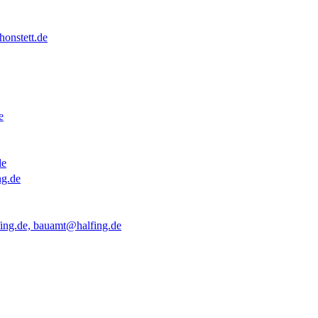
onstett.de
e
de
ng.de
ing.de, bauamt@halfing.de