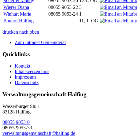
Scheffel Mandy
08055 9053-20
12 1. OG
Wierer Diana
08055 9053-22
3
Winhart Maria
08055 9053-24
1
Bauhof Halfing
11, 1. OG
drucken
nach oben
Zum Intranet Gemeinderat
Quicklinks
Kontakt
Inhaltsverzeichnis
Impressum
Datenschutz
Verwaltungsgemeinschaft Halfing
Wasserburger Str. 1
83128 Halfing
08055 9053-0
08055 9053-33
verwaltungsgemeinschaft@halfing.de