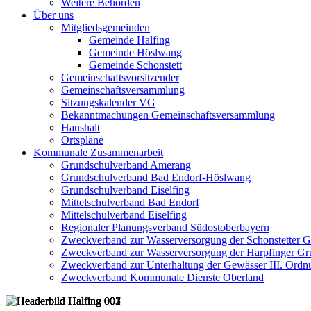
Weitere Behörden
Über uns
Mitgliedsgemeinden
Gemeinde Halfing
Gemeinde Höslwang
Gemeinde Schonstett
Gemeinschaftsvorsitzender
Gemeinschaftsversammlung
Sitzungskalender VG
Bekanntmachungen Gemeinschaftsversammlung
Haushalt
Ortspläne
Kommunale Zusammenarbeit
Grundschulverband Amerang
Grundschulverband Bad Endorf-Höslwang
Grundschulverband Eiselfing
Mittelschulverband Bad Endorf
Mittelschulverband Eiselfing
Regionaler Planungsverband Südostoberbayern
Zweckverband zur Wasserversorgung der Schonstetter 
Zweckverband zur Wasserversorgung der Harpfinger Gr
Zweckverband zur Unterhaltung der Gewässer III. Ordnu
Zweckverband Kommunale Dienste Oberland