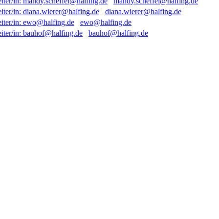
mandy.scheffel@halfing.de
diana.wierer@halfing.de
ewo@halfing.de
bauhof@halfing.de