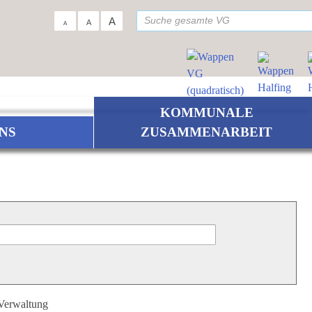
su
A
A
A
KOMMUNALE
NS
ZUSAMMENARBEIT
 Verwaltung