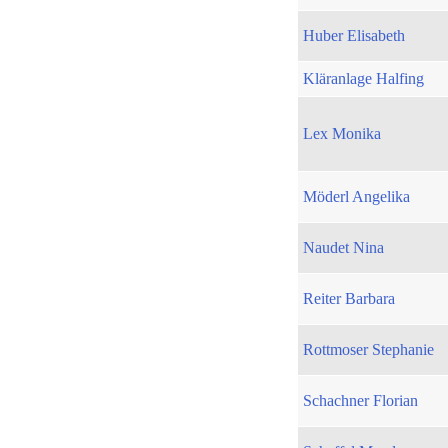
Huber Elisabeth
Kläranlage Halfing
Lex Monika
Möderl Angelika
Naudet Nina
Reiter Barbara
Rottmoser Stephanie
Schachner Florian