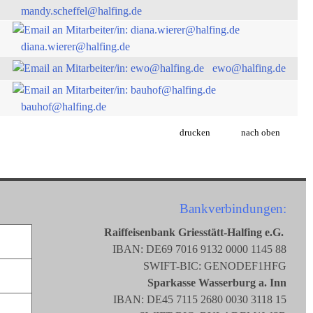
mandy.scheffel@halfing.de
diana.wierer@halfing.de
ewo@halfing.de
bauhof@halfing.de
drucken
nach oben
Bankverbindungen:
Raiffeisenbank Griesstätt-Halfing e.G.
IBAN: DE69 7016 9132 0000 1145 88
SWIFT-BIC: GENODEF1HFG
Sparkasse Wasserburg a. Inn
IBAN: DE45 7115 2680 0030 3118 15