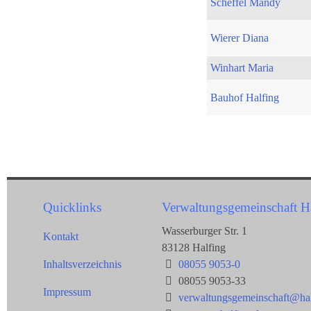
Scheffel Mandy
Wierer Diana
Winhart Maria
Bauhof Halfing
Quicklinks
Verwaltungsgemeinschaft H
Wasserburger Str. 1
Kontakt
83128 Halfing
Inhaltsverzeichnis
08055 9053-0
08055 9053-33
Impressum
verwaltungsgemeinschaft@hal