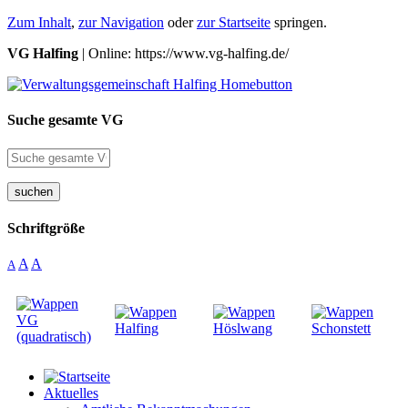
Zum Inhalt
,
zur Navigation
oder
zur Startseite
springen.
VG Halfing
| Online: https://www.vg-halfing.de/
Suche gesamte VG
suchen
Schriftgröße
A
A
A
Aktuelles