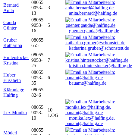
08055
Bernard
9053-
3
Anita
13
anita.bernard@halfing.de
08055
Gauda
9053-
5
Günter
16
guenter.gauda@halfing.de
Gruber
08055
Katharina
655
katharina.gruber@schonstett.de
08055
Hinterstocker
9053-
7
Kristina
25
kristina.hinterstocker@halfing.de
08055
Huber
9053-
6
Elisabeth
35
bauamt@halfing.de
Kläranlage
08055
Halfing
8246
08055
10
Lex Monika
9053-
1.OG
10
monika.lex@halfing.de,
bauamt@halfing.de
08055
Möderl