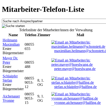
Mitarbeiter-Telefon-Liste
Telefonliste der Mitarbeiter/innen der Verwaltung
Name
Telefon
Zimmer
Mail
Heilmann
Maximilian
08055
Erster
655
maximilian.heilmann@schonstett.
Bürgermeister
Mayer Dr.
Peter
08055
Erster
488
peter.mayer@hoeslwang.de
Bürgermeister
Schlaipfer
08055
Stefan
8, 1.
9053-
Erster
OG
12
stefan.schlaipfer@halfing.de
Bürgermeister
08055
Aichenauer
9, 1.
9053-
Yvonne
OG
15
yvonne.aichenauer@halfing.de