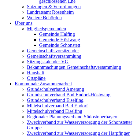
geschlossenen Ehe
Satzungen & Verordnungen
Landratsamt Rosenheim
Weitere Behörden
Über uns
Mitgliedsgemeinden
Gemeinde Halfing
Gemeinde Höslwang
Gemeinde Schonstett
Gemeinschaftsvorsitzender
Gemeinschaftsversammlung
Sitzungskalender VG
Bekanntmachungen Gemeinschaftsversammlung
Haushalt
Ortspläne
Kommunale Zusammenarbeit
Grundschulverband Amerang
Grundschulverband Bad Endorf-Höslwang
Grundschulverband Eiselfing
Mittelschulverband Bad Endorf
Mittelschulverband Eiselfing
Regionaler Planungsverband Südostoberbayern
Zweckverband zur Wasserversorgung der Schonstetter
Gruppe
Zweckverband zur Wasserversorgung der Harpfinger