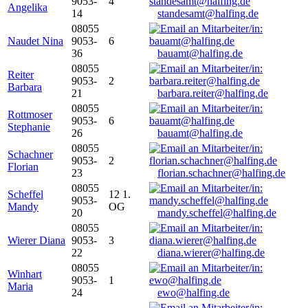
9053-
4
Angelika
14
standesamt@halfing.de
08055
Naudet Nina
9053-
6
36
bauamt@halfing.de
08055
Reiter
9053-
2
Barbara
21
barbara.reiter@halfing.de
08055
Rottmoser
9053-
6
Stephanie
26
bauamt@halfing.de
08055
Schachner
9053-
2
Florian
23
florian.schachner@halfing.de
08055
Scheffel
12 1.
9053-
Mandy
OG
20
mandy.scheffel@halfing.de
08055
Wierer Diana
9053-
3
22
diana.wierer@halfing.de
08055
Winhart
9053-
1
Maria
24
ewo@halfing.de