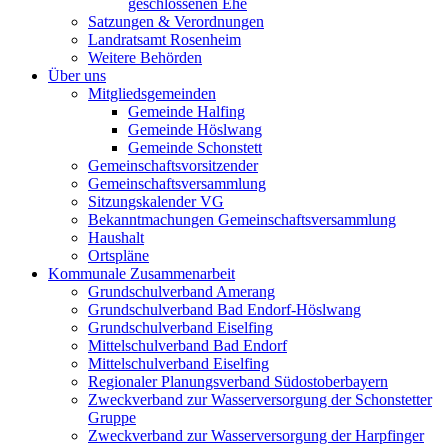
geschlossenen Ehe
Satzungen & Verordnungen
Landratsamt Rosenheim
Weitere Behörden
Über uns
Mitgliedsgemeinden
Gemeinde Halfing
Gemeinde Höslwang
Gemeinde Schonstett
Gemeinschaftsvorsitzender
Gemeinschaftsversammlung
Sitzungskalender VG
Bekanntmachungen Gemeinschaftsversammlung
Haushalt
Ortspläne
Kommunale Zusammenarbeit
Grundschulverband Amerang
Grundschulverband Bad Endorf-Höslwang
Grundschulverband Eiselfing
Mittelschulverband Bad Endorf
Mittelschulverband Eiselfing
Regionaler Planungsverband Südostoberbayern
Zweckverband zur Wasserversorgung der Schonstetter
Gruppe
Zweckverband zur Wasserversorgung der Harpfinger