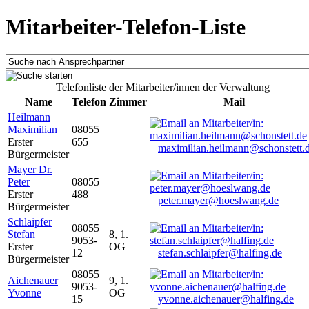
Mitarbeiter-Telefon-Liste
Telefonliste der Mitarbeiter/innen der Verwaltung
Name
Telefon
Zimmer
Mail
Heilmann
Maximilian
08055
Erster
655
maximilian.heilmann@schonstett.
Bürgermeister
Mayer Dr.
Peter
08055
Erster
488
peter.mayer@hoeslwang.de
Bürgermeister
Schlaipfer
08055
Stefan
8, 1.
9053-
Erster
OG
12
stefan.schlaipfer@halfing.de
Bürgermeister
08055
Aichenauer
9, 1.
9053-
Yvonne
OG
15
yvonne.aichenauer@halfing.de