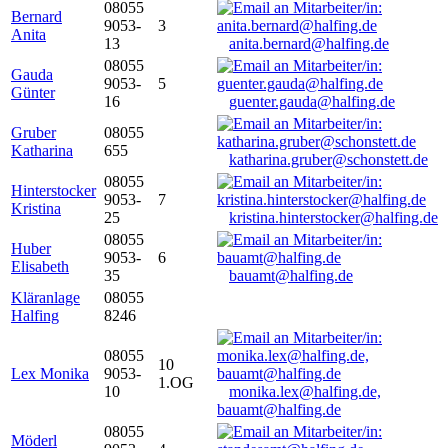
08055
Bernard
9053-
3
Anita
13
anita.bernard@halfing.de
08055
Gauda
9053-
5
Günter
16
guenter.gauda@halfing.de
Gruber
08055
Katharina
655
katharina.gruber@schonstett.de
08055
Hinterstocker
9053-
7
Kristina
25
kristina.hinterstocker@halfing.de
08055
Huber
9053-
6
Elisabeth
35
bauamt@halfing.de
Kläranlage
08055
Halfing
8246
08055
10
Lex Monika
9053-
1.OG
10
monika.lex@halfing.de,
bauamt@halfing.de
08055
Möderl