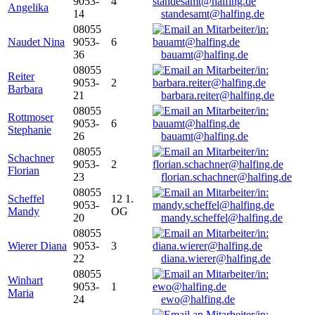
9053-
4
Angelika
14
standesamt@halfing.de
08055
Naudet Nina
9053-
6
36
bauamt@halfing.de
08055
Reiter
9053-
2
Barbara
21
barbara.reiter@halfing.de
08055
Rottmoser
9053-
6
Stephanie
26
bauamt@halfing.de
08055
Schachner
9053-
2
Florian
23
florian.schachner@halfing.de
08055
Scheffel
12 1.
9053-
Mandy
OG
20
mandy.scheffel@halfing.de
08055
Wierer Diana
9053-
3
22
diana.wierer@halfing.de
08055
Winhart
9053-
1
Maria
24
ewo@halfing.de