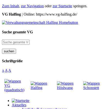
Zum Inhalt
,
zur Navigation
oder
zur Startseite
springen.
VG Halfing
| Online: https://www.vg-halfing.de/
Suche gesamte VG
suchen
Schriftgröße
A
A
A
Aktuelles