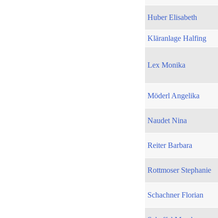
Huber Elisabeth
Kläranlage Halfing
Lex Monika
Möderl Angelika
Naudet Nina
Reiter Barbara
Rottmoser Stephanie
Schachner Florian