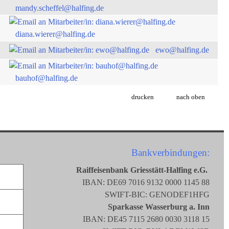
mandy.scheffel@halfing.de
diana.wierer@halfing.de
ewo@halfing.de
bauhof@halfing.de
drucken
nach oben
Bankverbindungen:
Raiffeisenbank Griesstätt-Halfing e.G.
IBAN: DE69 7016 9132 0000 1145 88
SWIFT-BIC: GENODEF1HFG
Sparkasse Wasserburg a. Inn
IBAN: DE45 7115 2680 0030 3118 15