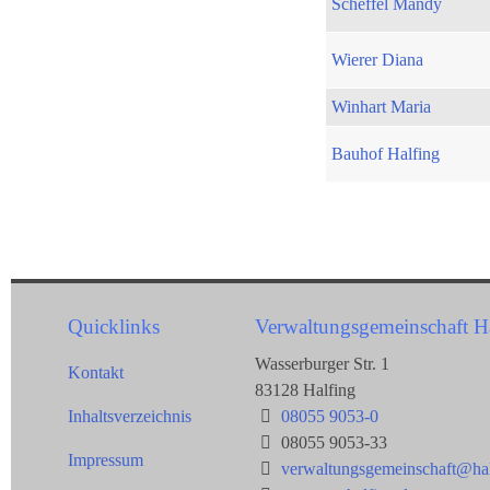
Scheffel Mandy
Wierer Diana
Winhart Maria
Bauhof Halfing
Quicklinks
Verwaltungsgemeinschaft H
Wasserburger Str. 1
Kontakt
83128 Halfing
Inhaltsverzeichnis
08055 9053-0
08055 9053-33
Impressum
verwaltungsgemeinschaft@hal