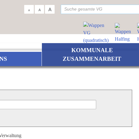
su
A
A
A
KOMMUNALE
NS
ZUSAMMENARBEIT
 Verwaltung