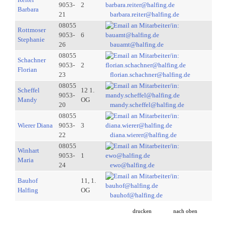
9053-
2
Barbara
21
barbara.reiter@halfing.de
08055
Rottmoser
9053-
6
Stephanie
26
bauamt@halfing.de
08055
Schachner
9053-
2
Florian
23
florian.schachner@halfing.de
08055
Scheffel
12 1.
9053-
Mandy
OG
20
mandy.scheffel@halfing.de
08055
Wierer Diana
9053-
3
22
diana.wierer@halfing.de
08055
Winhart
9053-
1
Maria
24
ewo@halfing.de
Bauhof
11, 1.
Halfing
OG
bauhof@halfing.de
drucken
nach oben