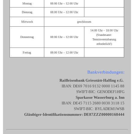
Montag
08:00 Uhr – 12:00 Uhr
Dienstag
08:00 Uhr – 12:00 Uhr
Mittwoch
geschlossen
14:00 Uhr – 18:00 Uhr
(Standesamt:
Donnerstag
08:00 Uhr – 12:00 Uhr
Terminvereinbarung
erforderlich!)
Freitag
08:00 Uhr – 12:00 Uhr
Bankverbindungen:
Raiffeisenbank Griesstätt-Halfing e.G.
IBAN: DE69 7016 9132 0000 1145 88
SWIFT-BIC: GENODEF1HFG
Sparkasse Wasserburg a. Inn
IBAN: DE45 7115 2680 0030 3118 15
SWIFT-BIC: BYLADEM1WSB
Gläubiger-Identifikationsnummer: DE87ZZZ00000168444