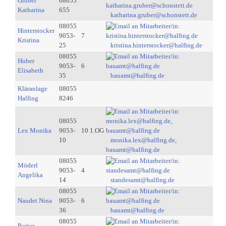
Gruber
08055
Katharina
655
katharina.gruber@schonstett.de
08055
Hinterstocker
9053-
7
Kristina
25
kristina.hinterstocker@halfing.de
08055
Huber
9053-
6
Elisabeth
35
bauamt@halfing.de
Kläranlage
08055
Halfing
8246
08055
Lex Monika
9053-
10 1.OG
10
monika.lex@halfing.de,
bauamt@halfing.de
08055
Möderl
9053-
4
Angelika
14
standesamt@halfing.de
08055
Naudet Nina
9053-
6
36
bauamt@halfing.de
08055
Reiter