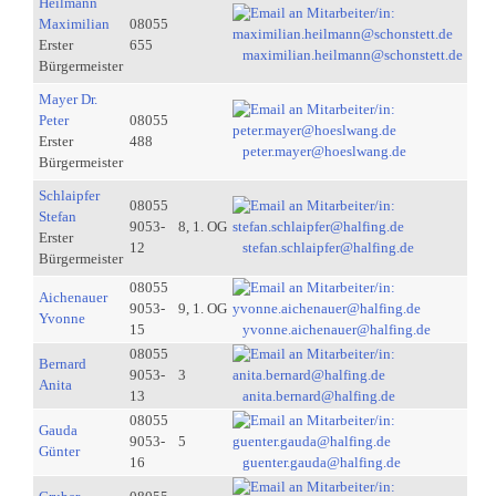
Heilmann
Maximilian
08055
Erster
655
maximilian.heilmann@schonstett.de
Bürgermeister
Mayer Dr.
Peter
08055
Erster
488
peter.mayer@hoeslwang.de
Bürgermeister
Schlaipfer
08055
Stefan
9053-
8, 1. OG
Erster
12
stefan.schlaipfer@halfing.de
Bürgermeister
08055
Aichenauer
9053-
9, 1. OG
Yvonne
15
yvonne.aichenauer@halfing.de
08055
Bernard
9053-
3
Anita
13
anita.bernard@halfing.de
08055
Gauda
9053-
5
Günter
16
guenter.gauda@halfing.de