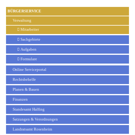
BÜRGERSERVICE
Verwaltung
Mitarbeiter
Sachgebiete
Aufgaben
Formulare
Online Serviceportal
Rechtsbehelfe
Planen & Bauen
Finanzen
Standesamt Halfing
Satzungen & Verordnungen
Landratsamt Rosenheim