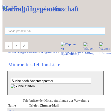
Zum Inhalt
,
zur Navigation
oder
zur Startseite
springen.
suchen
A
A
A
Sie sind hier:
Verwaltungsgemeinschaft
>
Bürgerservice
>
Verwaltung
>
Mitarbeiter
Mitarbeiter-Telefon-Liste
Telefonliste der Mitarbeiter/innen der Verwaltung
Name
Telefon
Zimmer
Mail