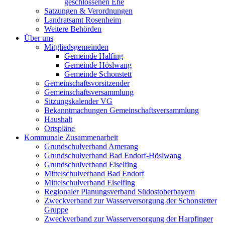
geschlossenen Ehe
Satzungen & Verordnungen
Landratsamt Rosenheim
Weitere Behörden
Über uns
Mitgliedsgemeinden
Gemeinde Halfing
Gemeinde Höslwang
Gemeinde Schonstett
Gemeinschaftsvorsitzender
Gemeinschaftsversammlung
Sitzungskalender VG
Bekanntmachungen Gemeinschaftsversammlung
Haushalt
Ortspläne
Kommunale Zusammenarbeit
Grundschulverband Amerang
Grundschulverband Bad Endorf-Höslwang
Grundschulverband Eiselfing
Mittelschulverband Bad Endorf
Mittelschulverband Eiselfing
Regionaler Planungsverband Südostoberbayern
Zweckverband zur Wasserversorgung der Schonstetter
Gruppe
Zweckverband zur Wasserversorgung der Harpfinger