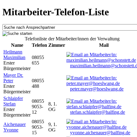
Mitarbeiter-Telefon-Liste
Telefonliste der Mitarbeiter/innen der Verwaltung
Name
Telefon
Zimmer
Mail
Heilmann
Maximilian
08055
Erster
655
maximilian.heilmann@schonstett.
Bürgermeister
Mayer Dr.
Peter
08055
Erster
488
peter.mayer@hoeslwang.de
Bürgermeister
Schlaipfer
08055
Stefan
8, 1.
9053-
Erster
OG
12
stefan.schlaipfer@halfing.de
Bürgermeister
08055
Aichenauer
9, 1.
9053-
Yvonne
OG
15
yvonne.aichenauer@halfing.de