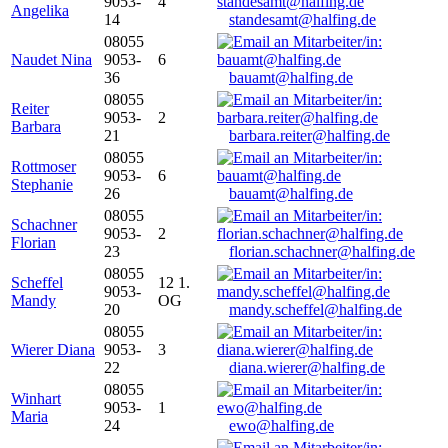
9053-
4
Angelika
14
standesamt@halfing.de
08055
Naudet Nina
9053-
6
36
bauamt@halfing.de
08055
Reiter
9053-
2
Barbara
21
barbara.reiter@halfing.de
08055
Rottmoser
9053-
6
Stephanie
26
bauamt@halfing.de
08055
Schachner
9053-
2
Florian
23
florian.schachner@halfing.de
08055
Scheffel
12 1.
9053-
Mandy
OG
20
mandy.scheffel@halfing.de
08055
Wierer Diana
9053-
3
22
diana.wierer@halfing.de
08055
Winhart
9053-
1
Maria
24
ewo@halfing.de