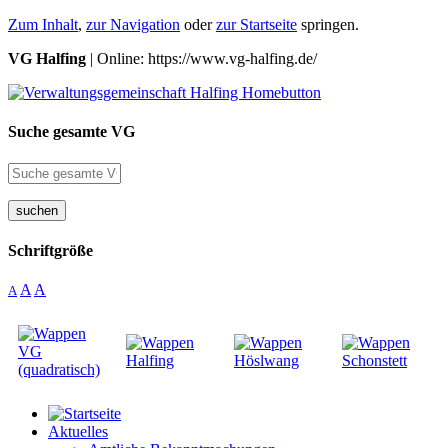
Zum Inhalt
,
zur Navigation
oder
zur Startseite
springen.
VG Halfing
| Online: https://www.vg-halfing.de/
Suche gesamte VG
suchen
Schriftgröße
A
A
A
Aktuelles