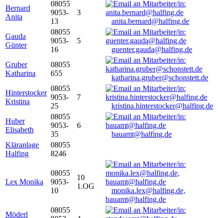
08055
Bernard
9053-
3
Anita
13
anita.bernard@halfing.de
08055
Gauda
9053-
5
Günter
16
guenter.gauda@halfing.de
Gruber
08055
Katharina
655
katharina.gruber@schonstett.de
08055
Hinterstocker
9053-
7
Kristina
25
kristina.hinterstocker@halfing.de
08055
Huber
9053-
6
Elisabeth
35
bauamt@halfing.de
Kläranlage
08055
Halfing
8246
08055
10
Lex Monika
9053-
1.OG
10
monika.lex@halfing.de,
bauamt@halfing.de
08055
Möderl