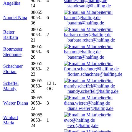
9053-
4
Angelika
14
standesamt@halfing.de
08055
Naudet Nina
9053-
6
36
bauamt@halfing.de
08055
Reiter
9053-
2
Barbara
21
barbara.reiter@halfing.de
08055
Rottmoser
9053-
6
Stephanie
26
bauamt@halfing.de
08055
Schachner
9053-
2
Florian
23
florian.schachner@halfing.de
08055
Scheffel
12 1.
9053-
Mandy
OG
20
mandy.scheffel@halfing.de
08055
Wierer Diana
9053-
3
22
diana.wierer@halfing.de
08055
Winhart
9053-
1
Maria
24
ewo@halfing.de