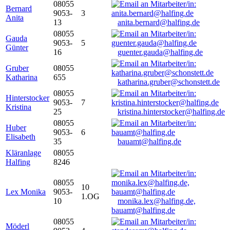
08055
Bernard
9053-
3
Anita
13
anita.bernard@halfing.de
08055
Gauda
9053-
5
Günter
16
guenter.gauda@halfing.de
Gruber
08055
Katharina
655
katharina.gruber@schonstett.de
08055
Hinterstocker
9053-
7
Kristina
25
kristina.hinterstocker@halfing.de
08055
Huber
9053-
6
Elisabeth
35
bauamt@halfing.de
Kläranlage
08055
Halfing
8246
08055
10
Lex Monika
9053-
1.OG
10
monika.lex@halfing.de,
bauamt@halfing.de
08055
Möderl