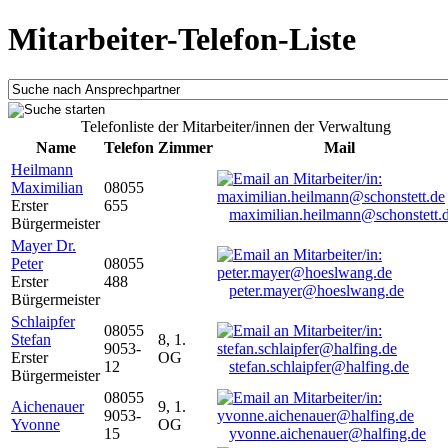
Mitarbeiter-Telefon-Liste
Telefonliste der Mitarbeiter/innen der Verwaltung
Name
Telefon
Zimmer
Mail
Heilmann
Maximilian
08055
Erster
655
maximilian.heilmann@schonstett.
Bürgermeister
Mayer Dr.
Peter
08055
Erster
488
peter.mayer@hoeslwang.de
Bürgermeister
Schlaipfer
08055
Stefan
8, 1.
9053-
Erster
OG
12
stefan.schlaipfer@halfing.de
Bürgermeister
08055
Aichenauer
9, 1.
9053-
Yvonne
OG
15
yvonne.aichenauer@halfing.de