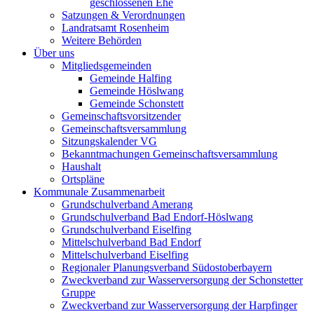
geschlossenen Ehe
Satzungen & Verordnungen
Landratsamt Rosenheim
Weitere Behörden
Über uns
Mitgliedsgemeinden
Gemeinde Halfing
Gemeinde Höslwang
Gemeinde Schonstett
Gemeinschaftsvorsitzender
Gemeinschaftsversammlung
Sitzungskalender VG
Bekanntmachungen Gemeinschaftsversammlung
Haushalt
Ortspläne
Kommunale Zusammenarbeit
Grundschulverband Amerang
Grundschulverband Bad Endorf-Höslwang
Grundschulverband Eiselfing
Mittelschulverband Bad Endorf
Mittelschulverband Eiselfing
Regionaler Planungsverband Südostoberbayern
Zweckverband zur Wasserversorgung der Schonstetter
Gruppe
Zweckverband zur Wasserversorgung der Harpfinger