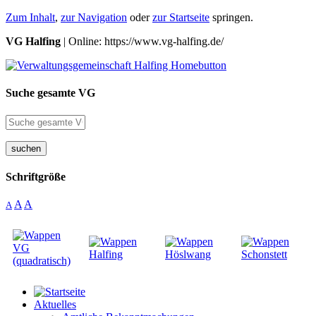
Zum Inhalt
,
zur Navigation
oder
zur Startseite
springen.
VG Halfing
| Online: https://www.vg-halfing.de/
Suche gesamte VG
suchen
Schriftgröße
A
A
A
Aktuelles