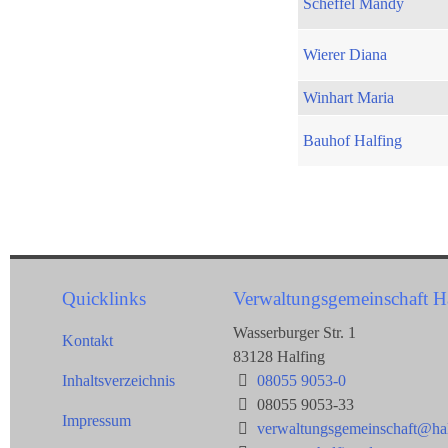
Scheffel Mandy
Wierer Diana
Winhart Maria
Bauhof Halfing
Quicklinks
Verwaltungsgemeinschaft H
Wasserburger Str. 1
Kontakt
83128 Halfing
Inhaltsverzeichnis
08055 9053-0
08055 9053-33
Impressum
verwaltungsgemeinschaft@hal