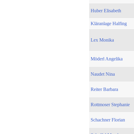
Huber Elisabeth
Kläranlage Halfing
Lex Monika
Möderl Angelika
Naudet Nina
Reiter Barbara
Rottmoser Stephanie
Schachner Florian