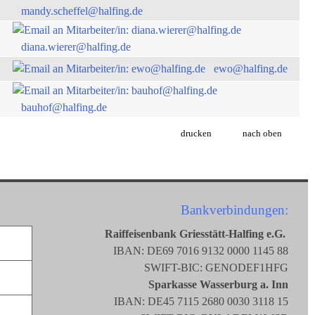
mandy.scheffel@halfing.de
diana.wierer@halfing.de
ewo@halfing.de
bauhof@halfing.de
drucken
nach oben
Bankverbindungen:
Raiffeisenbank Griesstätt-Halfing e.G.
IBAN: DE69 7016 9132 0000 1145 88
SWIFT-BIC: GENODEF1HFG
Sparkasse Wasserburg a. Inn
IBAN: DE45 7115 2680 0030 3118 15