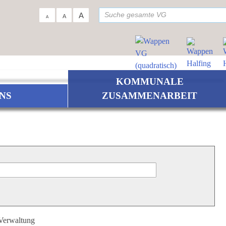
su
A
A
A
KOMMUNALE
NS
ZUSAMMENARBEIT
 Verwaltung