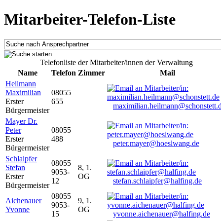
Mitarbeiter-Telefon-Liste
Telefonliste der Mitarbeiter/innen der Verwaltung
Name
Telefon
Zimmer
Mail
Heilmann
Maximilian
08055
Erster
655
maximilian.heilmann@schonstett.
Bürgermeister
Mayer Dr.
Peter
08055
Erster
488
peter.mayer@hoeslwang.de
Bürgermeister
Schlaipfer
08055
Stefan
8, 1.
9053-
Erster
OG
12
stefan.schlaipfer@halfing.de
Bürgermeister
08055
Aichenauer
9, 1.
9053-
Yvonne
OG
15
yvonne.aichenauer@halfing.de