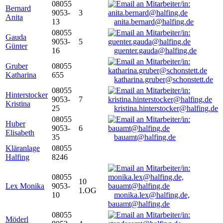
08055
Bernard
9053-
3
Anita
13
anita.bernard@halfing.de
08055
Gauda
9053-
5
Günter
16
guenter.gauda@halfing.de
Gruber
08055
Katharina
655
katharina.gruber@schonstett.de
08055
Hinterstocker
9053-
7
Kristina
25
kristina.hinterstocker@halfing.de
08055
Huber
9053-
6
Elisabeth
35
bauamt@halfing.de
Kläranlage
08055
Halfing
8246
08055
10
Lex Monika
9053-
1.OG
10
monika.lex@halfing.de,
bauamt@halfing.de
08055
Möderl