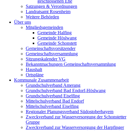
geschlossenen Ehe
Satzungen & Verordnungen
Landratsamt Rosenheim
Weitere Behörden
Über uns
Mitgliedsgemeinden
Gemeinde Halfing
Gemeinde Höslwang
Gemeinde Schonstett
Gemeinschaftsvorsitzender
Gemeinschaftsversammlung
Sitzungskalender VG
Bekanntmachungen Gemeinschaftsversammlung
Haushalt
Ortspläne
Kommunale Zusammenarbeit
Grundschulverband Amerang
Grundschulverband Bad Endorf-Höslwang
Grundschulverband Eiselfing
Mittelschulverband Bad Endorf
Mittelschulverband Eiselfing
Regionaler Planungsverband Südostoberbayern
Zweckverband zur Wasserversorgung der Schonstetter
Gruppe
Zweckverband zur Wasserversorgung der Harpfinger