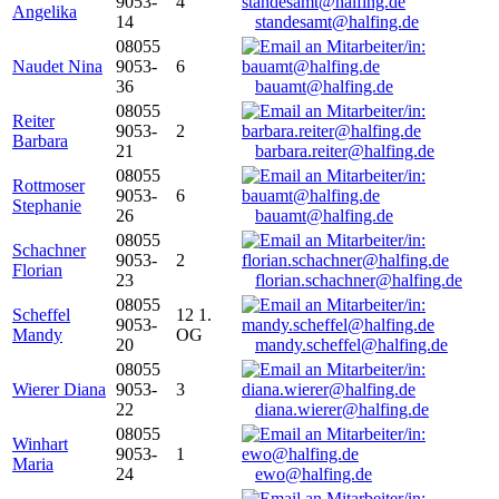
9053-
4
Angelika
14
standesamt@halfing.de
08055
Naudet Nina
9053-
6
36
bauamt@halfing.de
08055
Reiter
9053-
2
Barbara
21
barbara.reiter@halfing.de
08055
Rottmoser
9053-
6
Stephanie
26
bauamt@halfing.de
08055
Schachner
9053-
2
Florian
23
florian.schachner@halfing.de
08055
Scheffel
12 1.
9053-
Mandy
OG
20
mandy.scheffel@halfing.de
08055
Wierer Diana
9053-
3
22
diana.wierer@halfing.de
08055
Winhart
9053-
1
Maria
24
ewo@halfing.de