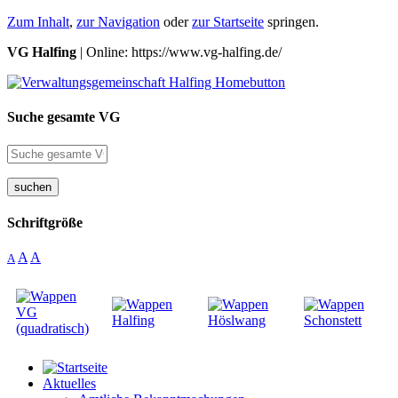
Zum Inhalt
,
zur Navigation
oder
zur Startseite
springen.
VG Halfing
| Online: https://www.vg-halfing.de/
Suche gesamte VG
suchen
Schriftgröße
A
A
A
Aktuelles