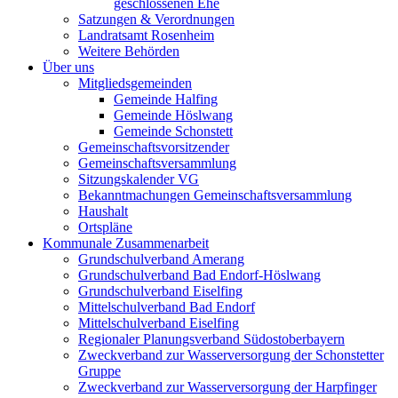
geschlossenen Ehe
Satzungen & Verordnungen
Landratsamt Rosenheim
Weitere Behörden
Über uns
Mitgliedsgemeinden
Gemeinde Halfing
Gemeinde Höslwang
Gemeinde Schonstett
Gemeinschaftsvorsitzender
Gemeinschaftsversammlung
Sitzungskalender VG
Bekanntmachungen Gemeinschaftsversammlung
Haushalt
Ortspläne
Kommunale Zusammenarbeit
Grundschulverband Amerang
Grundschulverband Bad Endorf-Höslwang
Grundschulverband Eiselfing
Mittelschulverband Bad Endorf
Mittelschulverband Eiselfing
Regionaler Planungsverband Südostoberbayern
Zweckverband zur Wasserversorgung der Schonstetter
Gruppe
Zweckverband zur Wasserversorgung der Harpfinger