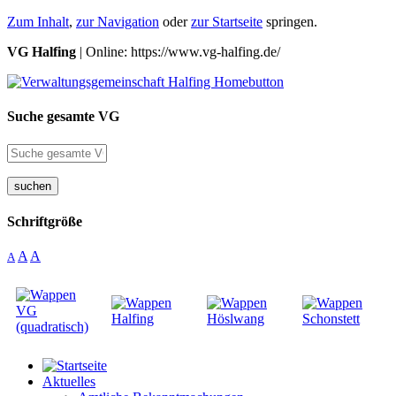
Zum Inhalt
,
zur Navigation
oder
zur Startseite
springen.
VG Halfing
| Online: https://www.vg-halfing.de/
Suche gesamte VG
suchen
Schriftgröße
A
A
A
Aktuelles