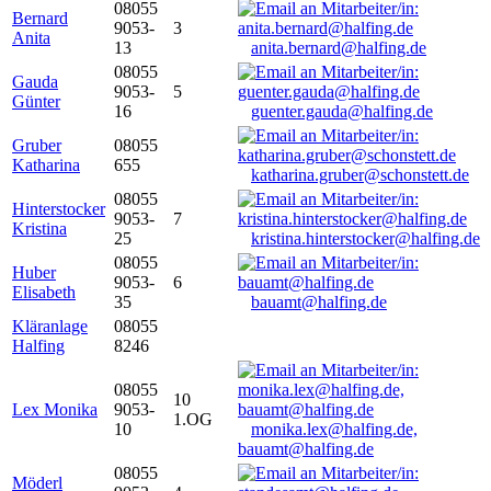
08055
Bernard
9053-
3
Anita
13
anita.bernard@halfing.de
08055
Gauda
9053-
5
Günter
16
guenter.gauda@halfing.de
Gruber
08055
Katharina
655
katharina.gruber@schonstett.de
08055
Hinterstocker
9053-
7
Kristina
25
kristina.hinterstocker@halfing.de
08055
Huber
9053-
6
Elisabeth
35
bauamt@halfing.de
Kläranlage
08055
Halfing
8246
08055
10
Lex Monika
9053-
1.OG
10
monika.lex@halfing.de,
bauamt@halfing.de
08055
Möderl