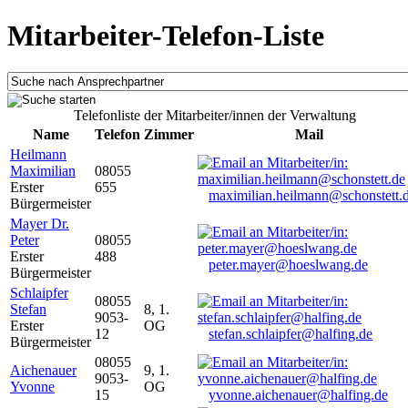
Mitarbeiter-Telefon-Liste
Telefonliste der Mitarbeiter/innen der Verwaltung
Name
Telefon
Zimmer
Mail
Heilmann
Maximilian
08055
Erster
655
maximilian.heilmann@schonstett.
Bürgermeister
Mayer Dr.
Peter
08055
Erster
488
peter.mayer@hoeslwang.de
Bürgermeister
Schlaipfer
08055
Stefan
8, 1.
9053-
Erster
OG
12
stefan.schlaipfer@halfing.de
Bürgermeister
08055
Aichenauer
9, 1.
9053-
Yvonne
OG
15
yvonne.aichenauer@halfing.de