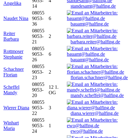
9053-
4
Angelika
14
standesamt@halfing.de
08055
Naudet Nina
9053-
6
36
bauamt@halfing.de
08055
Reiter
9053-
2
Barbara
21
barbara.reiter@halfing.de
08055
Rottmoser
9053-
6
Stephanie
26
bauamt@halfing.de
08055
Schachner
9053-
2
Florian
23
florian.schachner@halfing.de
08055
Scheffel
12 1.
9053-
Mandy
OG
20
mandy.scheffel@halfing.de
08055
Wierer Diana
9053-
3
22
diana.wierer@halfing.de
08055
Winhart
9053-
1
Maria
24
ewo@halfing.de