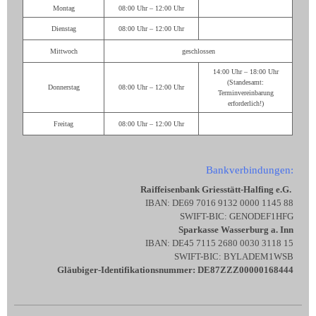
Montag
08:00 Uhr – 12:00 Uhr
Dienstag
08:00 Uhr – 12:00 Uhr
Mittwoch
geschlossen
14:00 Uhr – 18:00 Uhr
(Standesamt:
Donnerstag
08:00 Uhr – 12:00 Uhr
Terminvereinbarung
erforderlich!)
Freitag
08:00 Uhr – 12:00 Uhr
Bankverbindungen:
Raiffeisenbank Griesstätt-Halfing e.G.
IBAN: DE69 7016 9132 0000 1145 88
SWIFT-BIC: GENODEF1HFG
Sparkasse Wasserburg a. Inn
IBAN: DE45 7115 2680 0030 3118 15
SWIFT-BIC: BYLADEM1WSB
Gläubiger-Identifikationsnummer: DE87ZZZ00000168444