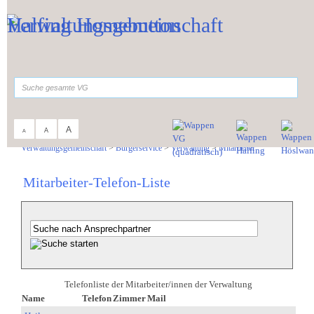
Zum Inhalt
,
zur Navigation
oder
zur Startseite
springen.
suchen
A
A
A
Sie sind hier:
Verwaltungsgemeinschaft
>
Bürgerservice
>
Verwaltung
>
Mitarbeiter
Mitarbeiter-Telefon-Liste
Telefonliste der Mitarbeiter/innen der Verwaltung
Name
Telefon
Zimmer
Mail