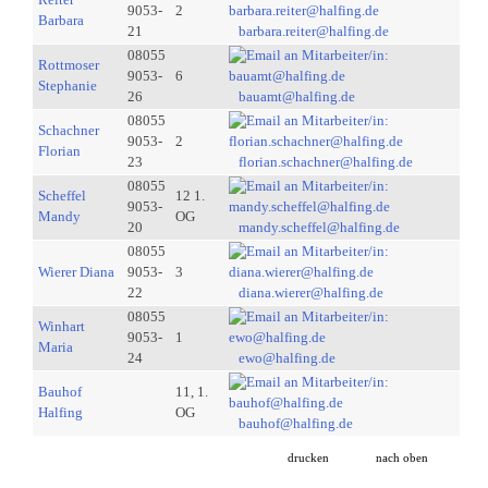
9053-
2
Barbara
21
barbara.reiter@halfing.de
08055
Rottmoser
9053-
6
Stephanie
26
bauamt@halfing.de
08055
Schachner
9053-
2
Florian
23
florian.schachner@halfing.de
08055
Scheffel
12 1.
9053-
Mandy
OG
20
mandy.scheffel@halfing.de
08055
Wierer Diana
9053-
3
22
diana.wierer@halfing.de
08055
Winhart
9053-
1
Maria
24
ewo@halfing.de
Bauhof
11, 1.
Halfing
OG
bauhof@halfing.de
drucken
nach oben