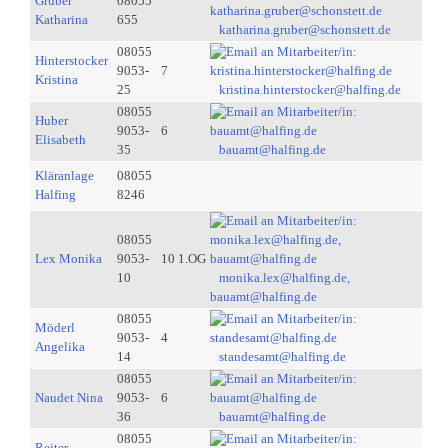
Gruber
08055
Katharina
655
katharina.gruber@schonstett.de
08055
Hinterstocker
9053-
7
Kristina
25
kristina.hinterstocker@halfing.de
08055
Huber
9053-
6
Elisabeth
35
bauamt@halfing.de
Kläranlage
08055
Halfing
8246
08055
Lex Monika
9053-
10 1.OG
10
monika.lex@halfing.de,
bauamt@halfing.de
08055
Möderl
9053-
4
Angelika
14
standesamt@halfing.de
08055
Naudet Nina
9053-
6
36
bauamt@halfing.de
08055
Reiter