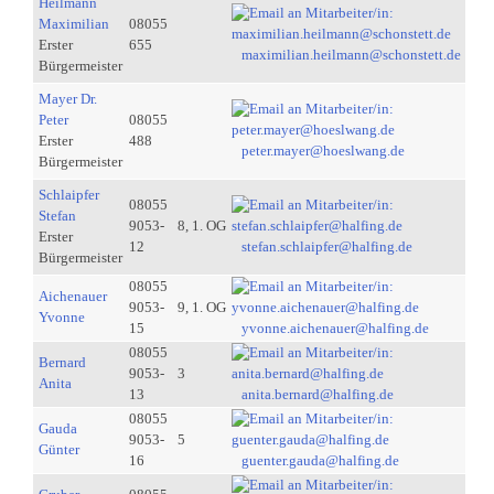
Heilmann
Maximilian
08055
Erster
655
maximilian.heilmann@schonstett.de
Bürgermeister
Mayer Dr.
Peter
08055
Erster
488
peter.mayer@hoeslwang.de
Bürgermeister
Schlaipfer
08055
Stefan
9053-
8, 1. OG
Erster
12
stefan.schlaipfer@halfing.de
Bürgermeister
08055
Aichenauer
9053-
9, 1. OG
Yvonne
15
yvonne.aichenauer@halfing.de
08055
Bernard
9053-
3
Anita
13
anita.bernard@halfing.de
08055
Gauda
9053-
5
Günter
16
guenter.gauda@halfing.de