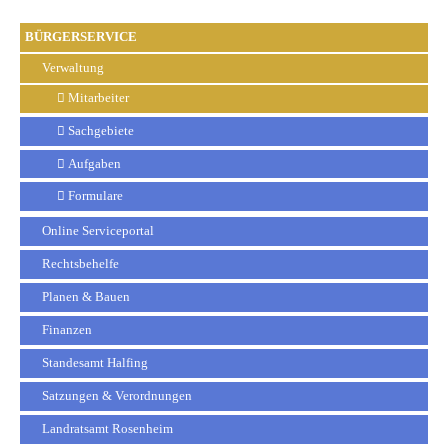
BÜRGERSERVICE
Verwaltung
Mitarbeiter
Sachgebiete
Aufgaben
Formulare
Online Serviceportal
Rechtsbehelfe
Planen & Bauen
Finanzen
Standesamt Halfing
Satzungen & Verordnungen
Landratsamt Rosenheim