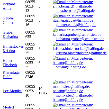
08055
Bernard
9053-
3
Anita
13
anita.bernard@halfing.de
08055
Gauda
9053-
5
Günter
16
guenter.gauda@halfing.de
Gruber
08055
Katharina
655
katharina.gruber@schonstett.de
08055
Hinterstocker
9053-
7
Kristina
25
kristina.hinterstocker@halfing.de
08055
Huber
9053-
6
Elisabeth
35
bauamt@halfing.de
Kläranlage
08055
Halfing
8246
08055
10
Lex Monika
9053-
1.OG
10
monika.lex@halfing.de,
bauamt@halfing.de
08055
Möderl