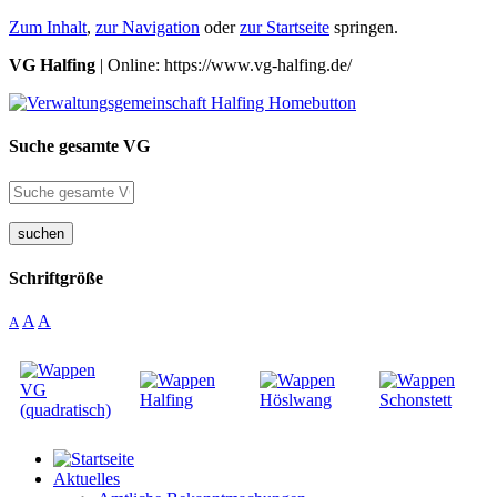
Zum Inhalt
,
zur Navigation
oder
zur Startseite
springen.
VG Halfing
| Online: https://www.vg-halfing.de/
Suche gesamte VG
suchen
Schriftgröße
A
A
A
Aktuelles