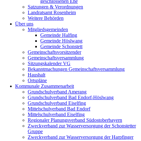
geschlossenen Ehe
Satzungen & Verordnungen
Landratsamt Rosenheim
Weitere Behörden
Über uns
Mitgliedsgemeinden
Gemeinde Halfing
Gemeinde Höslwang
Gemeinde Schonstett
Gemeinschaftsvorsitzender
Gemeinschaftsversammlung
Sitzungskalender VG
Bekanntmachungen Gemeinschaftsversammlung
Haushalt
Ortspläne
Kommunale Zusammenarbeit
Grundschulverband Amerang
Grundschulverband Bad Endorf-Höslwang
Grundschulverband Eiselfing
Mittelschulverband Bad Endorf
Mittelschulverband Eiselfing
Regionaler Planungsverband Südostoberbayern
Zweckverband zur Wasserversorgung der Schonstetter
Gruppe
Zweckverband zur Wasserversorgung der Harpfinger