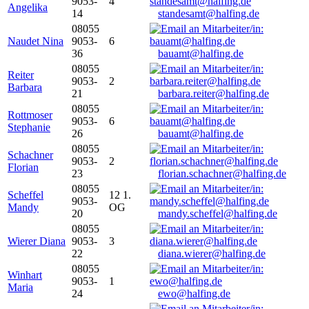
9053-
4
Angelika
14
standesamt@halfing.de
08055
Naudet Nina
9053-
6
36
bauamt@halfing.de
08055
Reiter
9053-
2
Barbara
21
barbara.reiter@halfing.de
08055
Rottmoser
9053-
6
Stephanie
26
bauamt@halfing.de
08055
Schachner
9053-
2
Florian
23
florian.schachner@halfing.de
08055
Scheffel
12 1.
9053-
Mandy
OG
20
mandy.scheffel@halfing.de
08055
Wierer Diana
9053-
3
22
diana.wierer@halfing.de
08055
Winhart
9053-
1
Maria
24
ewo@halfing.de