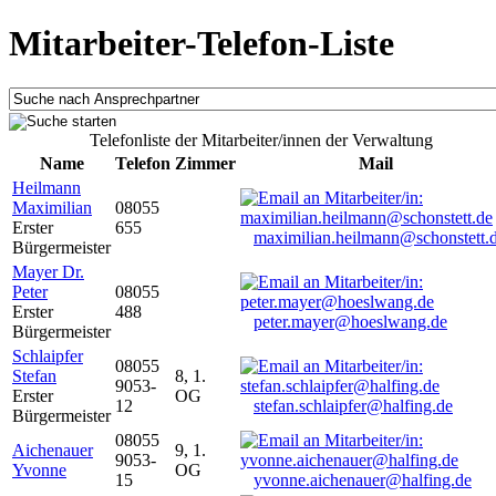
Mitarbeiter-Telefon-Liste
Telefonliste der Mitarbeiter/innen der Verwaltung
Name
Telefon
Zimmer
Mail
Heilmann
Maximilian
08055
Erster
655
maximilian.heilmann@schonstett.
Bürgermeister
Mayer Dr.
Peter
08055
Erster
488
peter.mayer@hoeslwang.de
Bürgermeister
Schlaipfer
08055
Stefan
8, 1.
9053-
Erster
OG
12
stefan.schlaipfer@halfing.de
Bürgermeister
08055
Aichenauer
9, 1.
9053-
Yvonne
OG
15
yvonne.aichenauer@halfing.de