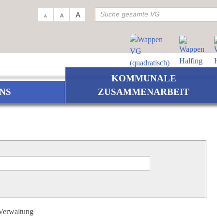
su
A
A
A
KOMMUNALE
NS
ZUSAMMENARBEIT
 Verwaltung