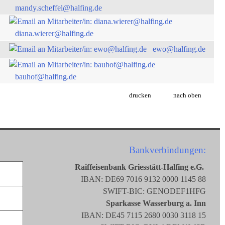
mandy.scheffel@halfing.de
diana.wierer@halfing.de
ewo@halfing.de
bauhof@halfing.de
drucken
nach oben
Bankverbindungen:
Raiffeisenbank Griesstätt-Halfing e.G.
IBAN: DE69 7016 9132 0000 1145 88
SWIFT-BIC: GENODEF1HFG
Sparkasse Wasserburg a. Inn
IBAN: DE45 7115 2680 0030 3118 15