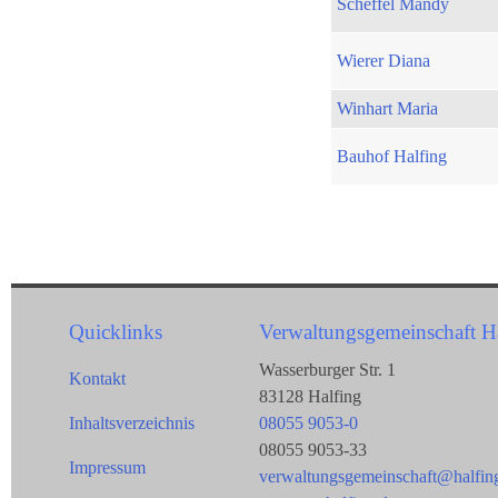
Scheffel Mandy
Wierer Diana
Winhart Maria
Bauhof Halfing
Quicklinks
Verwaltungsgemeinschaft H
Wasserburger Str. 1
Kontakt
83128 Halfing
Inhaltsverzeichnis
08055 9053-0
08055 9053-33
Impressum
verwaltungsgemeinschaft@halfin