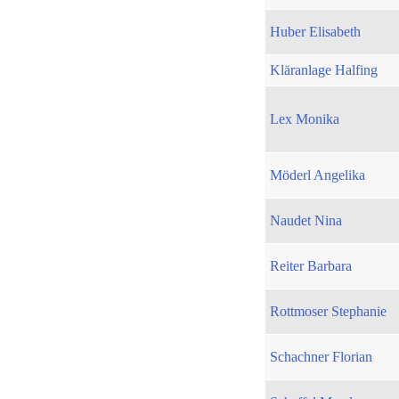
Huber Elisabeth
Kläranlage Halfing
Lex Monika
Möderl Angelika
Naudet Nina
Reiter Barbara
Rottmoser Stephanie
Schachner Florian