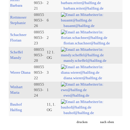
9053-
2
Barbara
21
barbara.reiter@halfing.de
08055
Rottmoser
9053-
6
Stephanie
26
bauamt@halfing.de
08055
Schachner
9053-
2
Florian
23
florian.schachner@halfing.de
08055
Scheffel
12 1.
9053-
Mandy
OG
20
mandy.scheffel@halfing.de
08055
Wierer Diana
9053-
3
22
diana.wierer@halfing.de
08055
Winhart
9053-
1
Maria
24
ewo@halfing.de
Bauhof
11, 1.
Halfing
OG
bauhof@halfing.de
drucken
nach oben