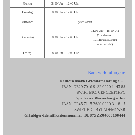
Montag
08:00 Uhr – 12:00 Uhr
Dienstag
08:00 Uhr – 12:00 Uhr
Mittwoch
geschlossen
14:00 Uhr – 18:00 Uhr
(Standesamt:
Donnerstag
08:00 Uhr – 12:00 Uhr
Terminvereinbarung
erforderlich!)
Freitag
08:00 Uhr – 12:00 Uhr
Bankverbindungen:
Raiffeisenbank Griesstätt-Halfing e.G.
IBAN: DE69 7016 9132 0000 1145 88
SWIFT-BIC: GENODEF1HFG
Sparkasse Wasserburg a. Inn
IBAN: DE45 7115 2680 0030 3118 15
SWIFT-BIC: BYLADEM1WSB
Gläubiger-Identifikationsnummer: DE87ZZZ00000168444