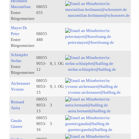
Heilmann
Maximilian
08055
Erster
655
maximilian.heilmann@schonstett.de
Bürgermeister
Mayer Dr.
Peter
08055
Erster
488
peter.mayer@hoeslwang.de
Bürgermeister
Schlaipfer
08055
Stefan
9053-
8, 1. OG
Erster
12
stefan.schlaipfer@halfing.de
Bürgermeister
08055
Aichenauer
9053-
9, 1. OG
Yvonne
15
yvonne.aichenauer@halfing.de
08055
Bernard
9053-
3
Anita
13
anita.bernard@halfing.de
08055
Gauda
9053-
5
Günter
16
guenter.gauda@halfing.de