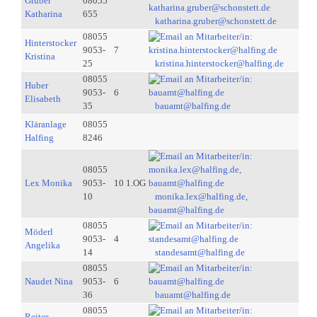
Gruber
08055
Katharina
655
katharina.gruber@schonstett.de
08055
Hinterstocker
9053-
7
Kristina
25
kristina.hinterstocker@halfing.de
08055
Huber
9053-
6
Elisabeth
35
bauamt@halfing.de
Kläranlage
08055
Halfing
8246
08055
Lex Monika
9053-
10 1.OG
10
monika.lex@halfing.de,
bauamt@halfing.de
08055
Möderl
9053-
4
Angelika
14
standesamt@halfing.de
08055
Naudet Nina
9053-
6
36
bauamt@halfing.de
08055
Reiter