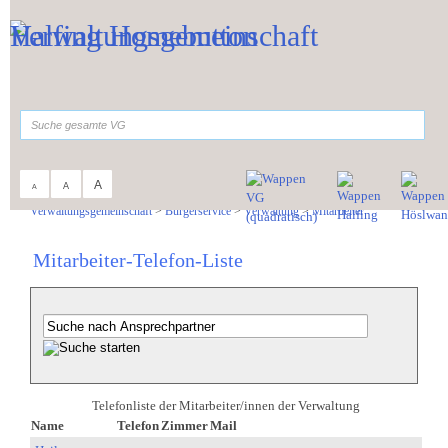
Zum Inhalt
,
zur Navigation
oder
zur Startseite
springen.
suchen
A
A
A
Sie sind hier:
Verwaltungsgemeinschaft
>
Bürgerservice
>
Verwaltung
>
Mitarbeiter
Mitarbeiter-Telefon-Liste
Telefonliste der Mitarbeiter/innen der Verwaltung
Name
Telefon
Zimmer
Mail