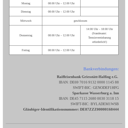
Montag
08:00 Uhr – 12:00 Uhr
Dienstag
08:00 Uhr – 12:00 Uhr
Mittwoch
geschlossen
14:00 Uhr – 18:00 Uhr
(Standesamt:
Donnerstag
08:00 Uhr – 12:00 Uhr
Terminvereinbarung
erforderlich!)
Freitag
08:00 Uhr – 12:00 Uhr
Bankverbindungen:
Raiffeisenbank Griesstätt-Halfing e.G.
IBAN: DE69 7016 9132 0000 1145 88
SWIFT-BIC: GENODEF1HFG
Sparkasse Wasserburg a. Inn
IBAN: DE45 7115 2680 0030 3118 15
SWIFT-BIC: BYLADEM1WSB
Gläubiger-Identifikationsnummer: DE87ZZZ00000168444