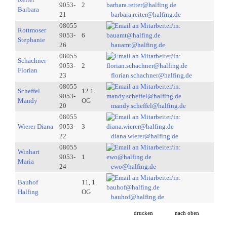
9053-
2
Barbara
21
barbara.reiter@halfing.de
08055
Rottmoser
9053-
6
Stephanie
26
bauamt@halfing.de
08055
Schachner
9053-
2
Florian
23
florian.schachner@halfing.de
08055
Scheffel
12 1.
9053-
Mandy
OG
20
mandy.scheffel@halfing.de
08055
Wierer Diana
9053-
3
22
diana.wierer@halfing.de
08055
Winhart
9053-
1
Maria
24
ewo@halfing.de
Bauhof
11, 1.
Halfing
OG
bauhof@halfing.de
drucken
nach oben