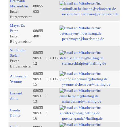
Heilmann
Maximilian
08055
Erster
655
maximilian.heilmann@schonstett.de
Bürgermeister
Mayer Dr.
Peter
08055
Erster
488
peter.mayer@hoeslwang.de
Bürgermeister
Schlaipfer
08055
Stefan
9053-
8, 1. OG
Erster
12
stefan.schlaipfer@halfing.de
Bürgermeister
08055
Aichenauer
9053-
9, 1. OG
Yvonne
15
yvonne.aichenauer@halfing.de
08055
Bernard
9053-
3
Anita
13
anita.bernard@halfing.de
08055
Gauda
9053-
5
Günter
16
guenter.gauda@halfing.de