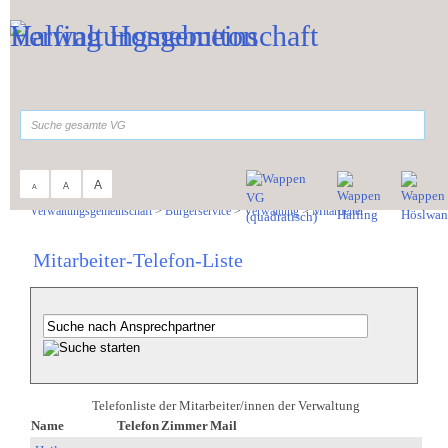
Zum Inhalt
,
zur Navigation
oder
zur Startseite
springen.
suchen
A
A
A
Sie sind hier:
Verwaltungsgemeinschaft
>
Bürgerservice
>
Verwaltung
>
Mitarbeiter
Mitarbeiter-Telefon-Liste
Telefonliste der Mitarbeiter/innen der Verwaltung
Name
Telefon
Zimmer
Mail