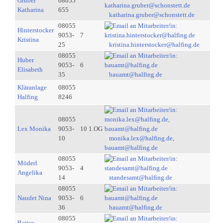
Gruber
08055
Katharina
655
katharina.gruber@schonstett.de
08055
Hinterstocker
9053-
7
Kristina
25
kristina.hinterstocker@halfing.de
08055
Huber
9053-
6
Elisabeth
35
bauamt@halfing.de
Kläranlage
08055
Halfing
8246
08055
Lex Monika
9053-
10 1.OG
10
monika.lex@halfing.de,
bauamt@halfing.de
08055
Möderl
9053-
4
Angelika
14
standesamt@halfing.de
08055
Naudet Nina
9053-
6
36
bauamt@halfing.de
08055
Reiter