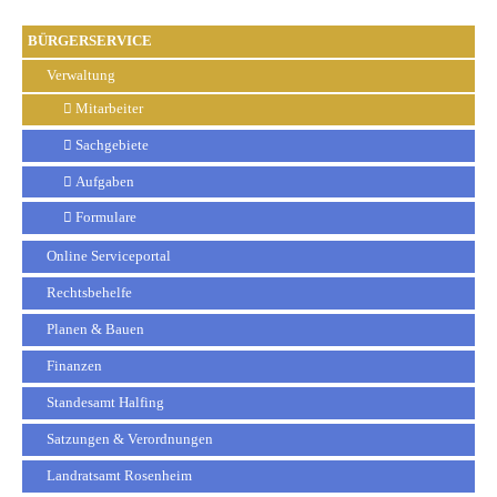
BÜRGERSERVICE
Verwaltung
Mitarbeiter
Sachgebiete
Aufgaben
Formulare
Online Serviceportal
Rechtsbehelfe
Planen & Bauen
Finanzen
Standesamt Halfing
Satzungen & Verordnungen
Landratsamt Rosenheim