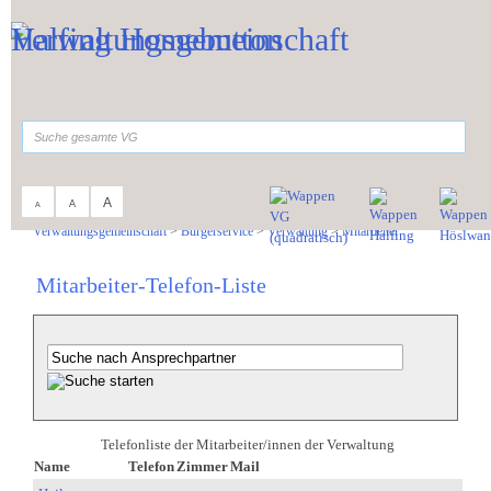
Zum Inhalt
,
zur Navigation
oder
zur Startseite
springen.
suchen
A
A
A
Sie sind hier:
Verwaltungsgemeinschaft
>
Bürgerservice
>
Verwaltung
>
Mitarbeiter
Mitarbeiter-Telefon-Liste
Telefonliste der Mitarbeiter/innen der Verwaltung
Name
Telefon
Zimmer
Mail