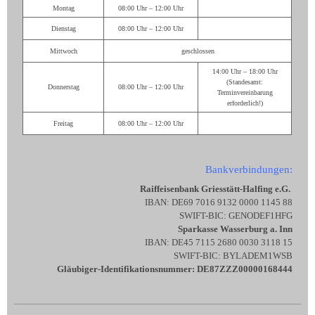
Montag
08:00 Uhr – 12:00 Uhr
Dienstag
08:00 Uhr – 12:00 Uhr
Mittwoch
geschlossen
14:00 Uhr – 18:00 Uhr
(Standesamt:
Donnerstag
08:00 Uhr – 12:00 Uhr
Terminvereinbarung
erforderlich!)
Freitag
08:00 Uhr – 12:00 Uhr
Bankverbindungen:
Raiffeisenbank Griesstätt-Halfing e.G.
IBAN: DE69 7016 9132 0000 1145 88
SWIFT-BIC: GENODEF1HFG
Sparkasse Wasserburg a. Inn
IBAN: DE45 7115 2680 0030 3118 15
SWIFT-BIC: BYLADEM1WSB
Gläubiger-Identifikationsnummer: DE87ZZZ00000168444