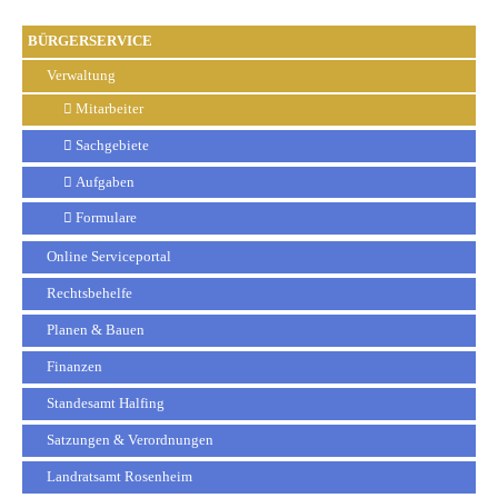
BÜRGERSERVICE
Verwaltung
Mitarbeiter
Sachgebiete
Aufgaben
Formulare
Online Serviceportal
Rechtsbehelfe
Planen & Bauen
Finanzen
Standesamt Halfing
Satzungen & Verordnungen
Landratsamt Rosenheim