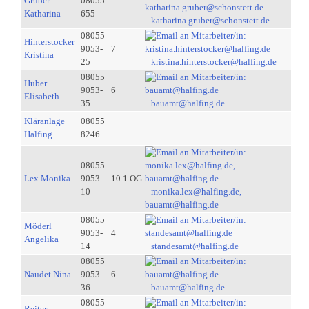
Gruber
08055
Katharina
655
katharina.gruber@schonstett.de
08055
Hinterstocker
9053-
7
Kristina
25
kristina.hinterstocker@halfing.de
08055
Huber
9053-
6
Elisabeth
35
bauamt@halfing.de
Kläranlage
08055
Halfing
8246
08055
Lex Monika
9053-
10 1.OG
10
monika.lex@halfing.de,
bauamt@halfing.de
08055
Möderl
9053-
4
Angelika
14
standesamt@halfing.de
08055
Naudet Nina
9053-
6
36
bauamt@halfing.de
08055
Reiter