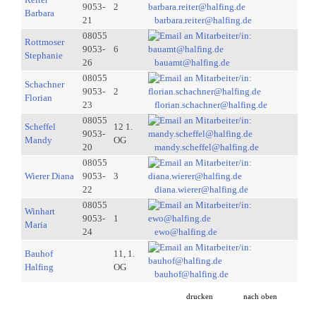
9053-
2
Barbara
21
barbara.reiter@halfing.de
08055
Rottmoser
9053-
6
Stephanie
26
bauamt@halfing.de
08055
Schachner
9053-
2
Florian
23
florian.schachner@halfing.de
08055
Scheffel
12 1.
9053-
Mandy
OG
20
mandy.scheffel@halfing.de
08055
Wierer Diana
9053-
3
22
diana.wierer@halfing.de
08055
Winhart
9053-
1
Maria
24
ewo@halfing.de
Bauhof
11, 1.
Halfing
OG
bauhof@halfing.de
drucken
nach oben