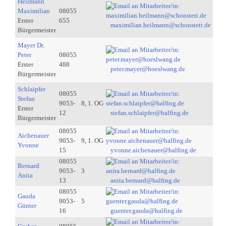
Heilmann
Maximilian
08055
Erster
655
maximilian.heilmann@schonstett.de
Bürgermeister
Mayer Dr.
Peter
08055
Erster
488
peter.mayer@hoeslwang.de
Bürgermeister
Schlaipfer
08055
Stefan
9053-
8, 1. OG
Erster
12
stefan.schlaipfer@halfing.de
Bürgermeister
08055
Aichenauer
9053-
9, 1. OG
Yvonne
15
yvonne.aichenauer@halfing.de
08055
Bernard
9053-
3
Anita
13
anita.bernard@halfing.de
08055
Gauda
9053-
5
Günter
16
guenter.gauda@halfing.de