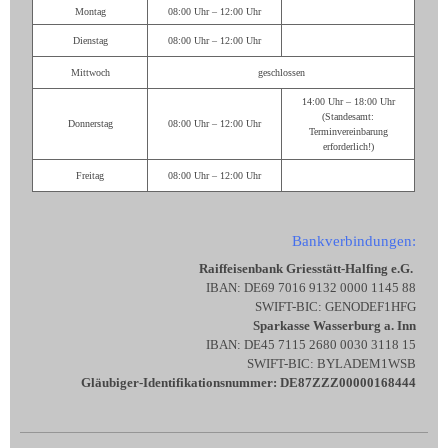
Montag
08:00 Uhr – 12:00 Uhr
Dienstag
08:00 Uhr – 12:00 Uhr
Mittwoch
geschlossen
14:00 Uhr – 18:00 Uhr
(Standesamt:
Donnerstag
08:00 Uhr – 12:00 Uhr
Terminvereinbarung
erforderlich!)
Freitag
08:00 Uhr – 12:00 Uhr
Bankverbindungen:
Raiffeisenbank Griesstätt-Halfing e.G.
IBAN: DE69 7016 9132 0000 1145 88
SWIFT-BIC: GENODEF1HFG
Sparkasse Wasserburg a. Inn
IBAN: DE45 7115 2680 0030 3118 15
SWIFT-BIC: BYLADEM1WSB
Gläubiger-Identifikationsnummer: DE87ZZZ00000168444