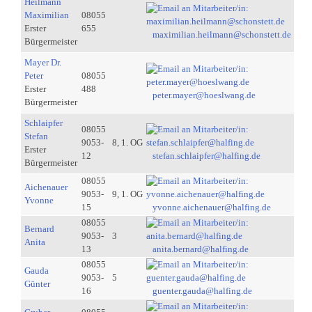
Heilmann
Maximilian
08055
Erster
655
maximilian.heilmann@schonstett.de
Bürgermeister
Mayer Dr.
Peter
08055
Erster
488
peter.mayer@hoeslwang.de
Bürgermeister
Schlaipfer
08055
Stefan
9053-
8, 1. OG
Erster
12
stefan.schlaipfer@halfing.de
Bürgermeister
08055
Aichenauer
9053-
9, 1. OG
Yvonne
15
yvonne.aichenauer@halfing.de
08055
Bernard
9053-
3
Anita
13
anita.bernard@halfing.de
08055
Gauda
9053-
5
Günter
16
guenter.gauda@halfing.de