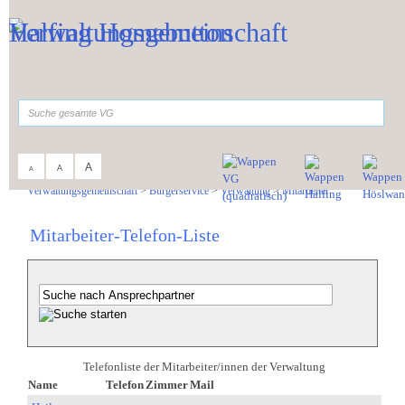
Zum Inhalt
,
zur Navigation
oder
zur Startseite
springen.
suchen
A
A
A
Sie sind hier:
Verwaltungsgemeinschaft
>
Bürgerservice
>
Verwaltung
>
Mitarbeiter
Mitarbeiter-Telefon-Liste
Telefonliste der Mitarbeiter/innen der Verwaltung
Name
Telefon
Zimmer
Mail