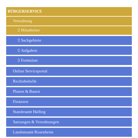
BÜRGERSERVICE
Verwaltung
Mitarbeiter
Sachgebiete
Aufgaben
Formulare
Online Serviceportal
Rechtsbehelfe
Planen & Bauen
Finanzen
Standesamt Halfing
Satzungen & Verordnungen
Landratsamt Rosenheim