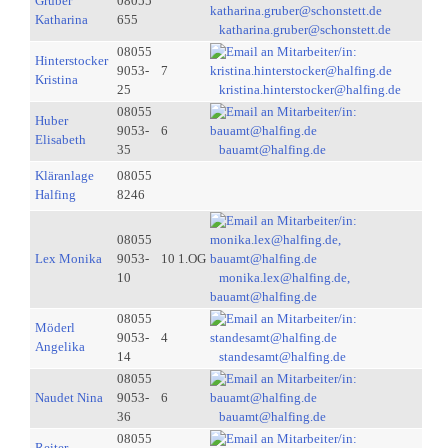
Gruber
08055
Katharina
655
katharina.gruber@schonstett.de
08055
Hinterstocker
9053-
7
Kristina
25
kristina.hinterstocker@halfing.de
08055
Huber
9053-
6
Elisabeth
35
bauamt@halfing.de
Kläranlage
08055
Halfing
8246
08055
Lex Monika
9053-
10 1.OG
10
monika.lex@halfing.de,
bauamt@halfing.de
08055
Möderl
9053-
4
Angelika
14
standesamt@halfing.de
08055
Naudet Nina
9053-
6
36
bauamt@halfing.de
08055
Reiter