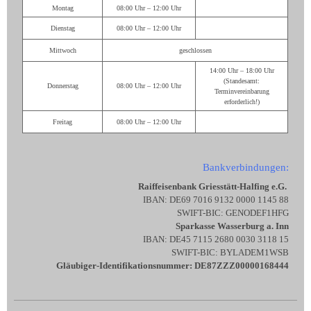
Montag
08:00 Uhr – 12:00 Uhr
Dienstag
08:00 Uhr – 12:00 Uhr
Mittwoch
geschlossen
14:00 Uhr – 18:00 Uhr
(Standesamt:
Donnerstag
08:00 Uhr – 12:00 Uhr
Terminvereinbarung
erforderlich!)
Freitag
08:00 Uhr – 12:00 Uhr
Bankverbindungen:
Raiffeisenbank Griesstätt-Halfing e.G.
IBAN: DE69 7016 9132 0000 1145 88
SWIFT-BIC: GENODEF1HFG
Sparkasse Wasserburg a. Inn
IBAN: DE45 7115 2680 0030 3118 15
SWIFT-BIC: BYLADEM1WSB
Gläubiger-Identifikationsnummer: DE87ZZZ00000168444