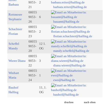
9053-
2
Barbara
21
barbara.reiter@halfing.de
08055
Rottmoser
9053-
6
Stephanie
26
bauamt@halfing.de
08055
Schachner
9053-
2
Florian
23
florian.schachner@halfing.de
08055
Scheffel
12 1.
9053-
Mandy
OG
20
mandy.scheffel@halfing.de
08055
Wierer Diana
9053-
3
22
diana.wierer@halfing.de
08055
Winhart
9053-
1
Maria
24
ewo@halfing.de
Bauhof
11, 1.
Halfing
OG
bauhof@halfing.de
drucken
nach oben