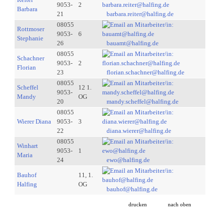
9053-
2
Barbara
21
barbara.reiter@halfing.de
08055
Rottmoser
9053-
6
Stephanie
26
bauamt@halfing.de
08055
Schachner
9053-
2
Florian
23
florian.schachner@halfing.de
08055
Scheffel
12 1.
9053-
Mandy
OG
20
mandy.scheffel@halfing.de
08055
Wierer Diana
9053-
3
22
diana.wierer@halfing.de
08055
Winhart
9053-
1
Maria
24
ewo@halfing.de
Bauhof
11, 1.
Halfing
OG
bauhof@halfing.de
drucken
nach oben