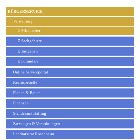
BÜRGERSERVICE
Verwaltung
Mitarbeiter
Sachgebiete
Aufgaben
Formulare
Online Serviceportal
Rechtsbehelfe
Planen & Bauen
Finanzen
Standesamt Halfing
Satzungen & Verordnungen
Landratsamt Rosenheim