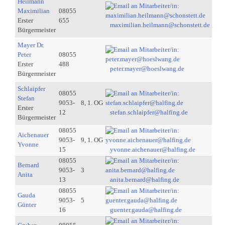
Heilmann
Maximilian
08055
Erster
655
maximilian.heilmann@schonstett.de
Bürgermeister
Mayer Dr.
Peter
08055
Erster
488
peter.mayer@hoeslwang.de
Bürgermeister
Schlaipfer
08055
Stefan
9053-
8, 1. OG
Erster
12
stefan.schlaipfer@halfing.de
Bürgermeister
08055
Aichenauer
9053-
9, 1. OG
Yvonne
15
yvonne.aichenauer@halfing.de
08055
Bernard
9053-
3
Anita
13
anita.bernard@halfing.de
08055
Gauda
9053-
5
Günter
16
guenter.gauda@halfing.de