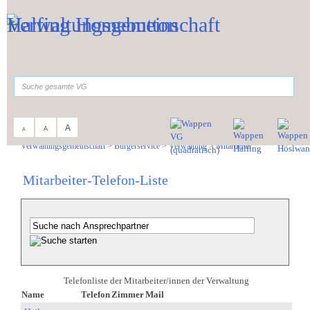
Zum Inhalt
,
zur Navigation
oder
zur Startseite
springen.
suchen
A
A
A
Sie sind hier:
Verwaltungsgemeinschaft
>
Bürgerservice
>
Verwaltung
>
Mitarbeiter
Mitarbeiter-Telefon-Liste
Telefonliste der Mitarbeiter/innen der Verwaltung
Name
Telefon
Zimmer
Mail