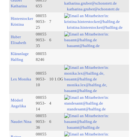
Gruber
08055
Katharina
655
katharina.gruber@schonstett.de
08055
Hinterstocker
9053-
7
Kristina
25
kristina.hinterstocker@halfing.de
08055
Huber
9053-
6
Elisabeth
35
bauamt@halfing.de
Kläranlage
08055
Halfing
8246
08055
Lex Monika
9053-
10 1.OG
10
monika.lex@halfing.de,
bauamt@halfing.de
08055
Möderl
9053-
4
Angelika
14
standesamt@halfing.de
08055
Naudet Nina
9053-
6
36
bauamt@halfing.de
08055
Reiter