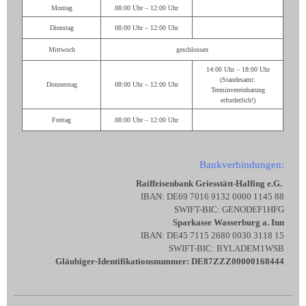
Montag
08:00 Uhr – 12:00 Uhr
Dienstag
08:00 Uhr – 12:00 Uhr
Mittwoch
geschlossen
14:00 Uhr – 18:00 Uhr
(Standesamt:
Donnerstag
08:00 Uhr – 12:00 Uhr
Terminvereinbarung
erforderlich!)
Freitag
08:00 Uhr – 12:00 Uhr
Bankverbindungen:
Raiffeisenbank Griesstätt-Halfing e.G.
IBAN: DE69 7016 9132 0000 1145 88
SWIFT-BIC: GENODEF1HFG
Sparkasse Wasserburg a. Inn
IBAN: DE45 7115 2680 0030 3118 15
SWIFT-BIC: BYLADEM1WSB
Gläubiger-Identifikationsnummer: DE87ZZZ00000168444