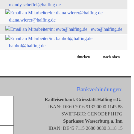
mandy.scheffel@halfing.de
diana.wierer@halfing.de
ewo@halfing.de
bauhof@halfing.de
drucken
nach oben
Bankverbindungen:
Raiffeisenbank Griesstätt-Halfing e.G.
IBAN: DE69 7016 9132 0000 1145 88
SWIFT-BIC: GENODEF1HFG
Sparkasse Wasserburg a. Inn
IBAN: DE45 7115 2680 0030 3118 15