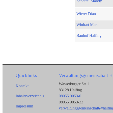
Scheffel Mandy
Wierer Diana
Winhart Maria
Bauhof Halfing
Quicklinks
Verwaltungsgemeinschaft H
Wasserburger Str. 1
Kontakt
83128 Halfing
Inhaltsverzeichnis
08055 9053-0
08055 9053-33
Impressum
verwaltungsgemeinschaft@halfin