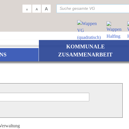
su
A
A
A
KOMMUNALE
NS
ZUSAMMENARBEIT
 Verwaltung