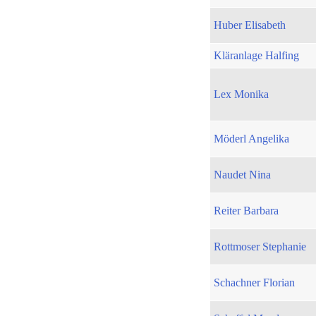
Huber Elisabeth
Kläranlage Halfing
Lex Monika
Möderl Angelika
Naudet Nina
Reiter Barbara
Rottmoser Stephanie
Schachner Florian