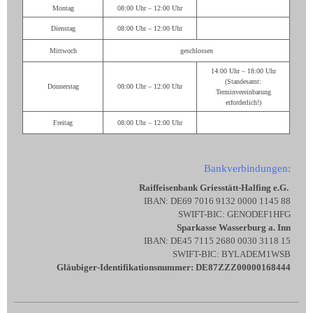
Montag
08:00 Uhr – 12:00 Uhr
Dienstag
08:00 Uhr – 12:00 Uhr
Mittwoch
geschlossen
14:00 Uhr – 18:00 Uhr
(Standesamt:
Donnerstag
08:00 Uhr – 12:00 Uhr
Terminvereinbarung
erforderlich!)
Freitag
08:00 Uhr – 12:00 Uhr
Bankverbindungen:
Raiffeisenbank Griesstätt-Halfing e.G.
IBAN: DE69 7016 9132 0000 1145 88
SWIFT-BIC: GENODEF1HFG
Sparkasse Wasserburg a. Inn
IBAN: DE45 7115 2680 0030 3118 15
SWIFT-BIC: BYLADEM1WSB
Gläubiger-Identifikationsnummer: DE87ZZZ00000168444