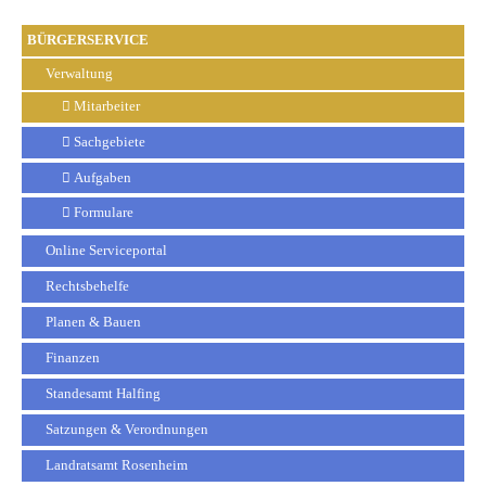
BÜRGERSERVICE
Verwaltung
Mitarbeiter
Sachgebiete
Aufgaben
Formulare
Online Serviceportal
Rechtsbehelfe
Planen & Bauen
Finanzen
Standesamt Halfing
Satzungen & Verordnungen
Landratsamt Rosenheim