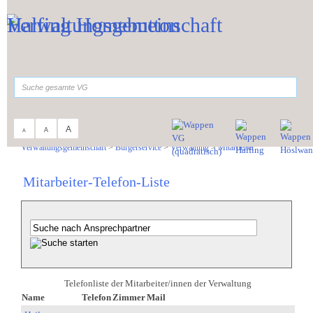
Zum Inhalt
,
zur Navigation
oder
zur Startseite
springen.
suchen
A
A
A
Sie sind hier:
Verwaltungsgemeinschaft
>
Bürgerservice
>
Verwaltung
>
Mitarbeiter
Mitarbeiter-Telefon-Liste
Telefonliste der Mitarbeiter/innen der Verwaltung
Name
Telefon
Zimmer
Mail