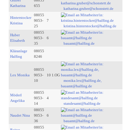
Gruber
08055
Katharina
655
katharina.gruber@schonstett.de
08055
Hinterstocker
9053-
7
Kristina
25
kristina.hinterstocker@halfing.de
08055
Huber
9053-
6
Elisabeth
35
bauamt@halfing.de
Kläranlage
08055
Halfing
8246
08055
Lex Monika
9053-
10 1.OG
10
monika.lex@halfing.de,
bauamt@halfing.de
08055
Möderl
9053-
4
Angelika
14
standesamt@halfing.de
08055
Naudet Nina
9053-
6
36
bauamt@halfing.de
08055
Reiter