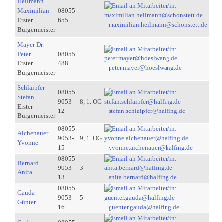
Heilmann
Maximilian
08055
Erster
655
maximilian.heilmann@schonstett.de
Bürgermeister
Mayer Dr.
Peter
08055
Erster
488
peter.mayer@hoeslwang.de
Bürgermeister
Schlaipfer
08055
Stefan
9053-
8, 1. OG
Erster
12
stefan.schlaipfer@halfing.de
Bürgermeister
08055
Aichenauer
9053-
9, 1. OG
Yvonne
15
yvonne.aichenauer@halfing.de
08055
Bernard
9053-
3
Anita
13
anita.bernard@halfing.de
08055
Gauda
9053-
5
Günter
16
guenter.gauda@halfing.de