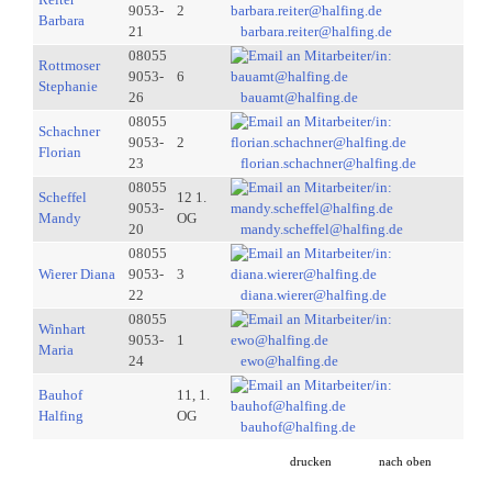
9053-
2
Barbara
21
barbara.reiter@halfing.de
08055
Rottmoser
9053-
6
Stephanie
26
bauamt@halfing.de
08055
Schachner
9053-
2
Florian
23
florian.schachner@halfing.de
08055
Scheffel
12 1.
9053-
Mandy
OG
20
mandy.scheffel@halfing.de
08055
Wierer Diana
9053-
3
22
diana.wierer@halfing.de
08055
Winhart
9053-
1
Maria
24
ewo@halfing.de
Bauhof
11, 1.
Halfing
OG
bauhof@halfing.de
drucken
nach oben