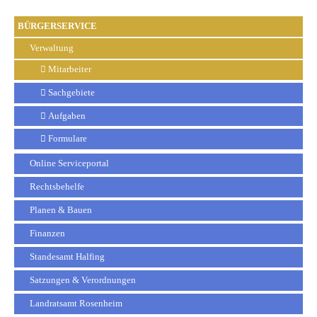
BÜRGERSERVICE
Verwaltung
Mitarbeiter
Sachgebiete
Aufgaben
Formulare
Online Serviceportal
Rechtsbehelfe
Planen & Bauen
Finanzen
Standesamt Halfing
Satzungen & Verordnungen
Landratsamt Rosenheim