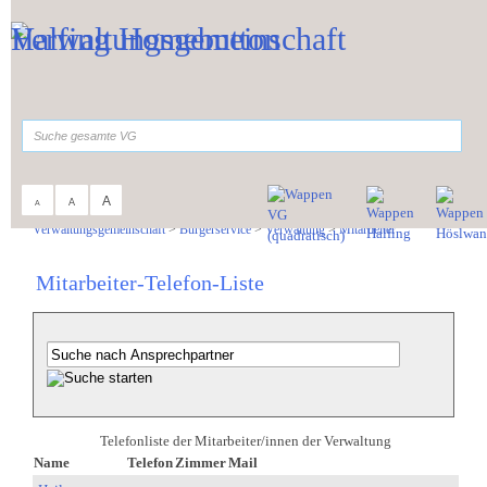
Zum Inhalt
,
zur Navigation
oder
zur Startseite
springen.
suchen
A
A
A
Sie sind hier:
Verwaltungsgemeinschaft
>
Bürgerservice
>
Verwaltung
>
Mitarbeiter
Mitarbeiter-Telefon-Liste
Telefonliste der Mitarbeiter/innen der Verwaltung
Name
Telefon
Zimmer
Mail