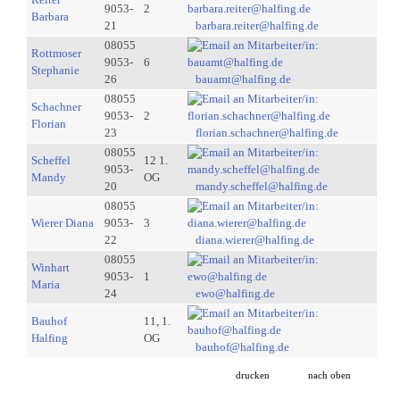
9053-
2
Barbara
21
barbara.reiter@halfing.de
08055
Rottmoser
9053-
6
Stephanie
26
bauamt@halfing.de
08055
Schachner
9053-
2
Florian
23
florian.schachner@halfing.de
08055
Scheffel
12 1.
9053-
Mandy
OG
20
mandy.scheffel@halfing.de
08055
Wierer Diana
9053-
3
22
diana.wierer@halfing.de
08055
Winhart
9053-
1
Maria
24
ewo@halfing.de
Bauhof
11, 1.
Halfing
OG
bauhof@halfing.de
drucken
nach oben