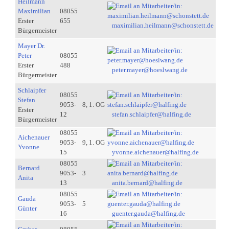
Heilmann
Maximilian
08055
Erster
655
maximilian.heilmann@schonstett.de
Bürgermeister
Mayer Dr.
Peter
08055
Erster
488
peter.mayer@hoeslwang.de
Bürgermeister
Schlaipfer
08055
Stefan
9053-
8, 1. OG
Erster
12
stefan.schlaipfer@halfing.de
Bürgermeister
08055
Aichenauer
9053-
9, 1. OG
Yvonne
15
yvonne.aichenauer@halfing.de
08055
Bernard
9053-
3
Anita
13
anita.bernard@halfing.de
08055
Gauda
9053-
5
Günter
16
guenter.gauda@halfing.de