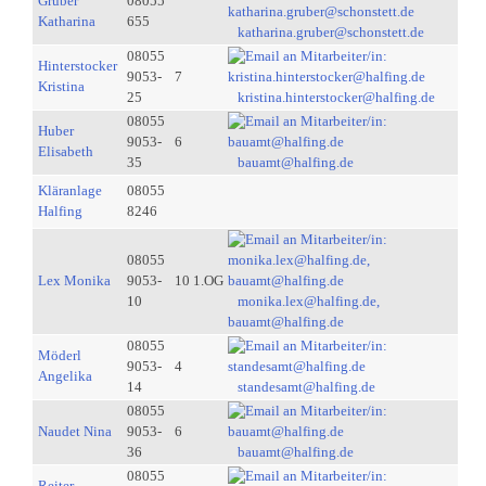
Gruber
08055
Katharina
655
katharina.gruber@schonstett.de
08055
Hinterstocker
9053-
7
Kristina
25
kristina.hinterstocker@halfing.de
08055
Huber
9053-
6
Elisabeth
35
bauamt@halfing.de
Kläranlage
08055
Halfing
8246
08055
Lex Monika
9053-
10 1.OG
10
monika.lex@halfing.de,
bauamt@halfing.de
08055
Möderl
9053-
4
Angelika
14
standesamt@halfing.de
08055
Naudet Nina
9053-
6
36
bauamt@halfing.de
08055
Reiter