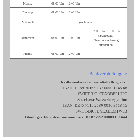
Montag
08:00 Uhr – 12:00 Uhr
Dienstag
08:00 Uhr – 12:00 Uhr
Mittwoch
geschlossen
14:00 Uhr – 18:00 Uhr
(Standesamt:
Donnerstag
08:00 Uhr – 12:00 Uhr
Terminvereinbarung
erforderlich!)
Freitag
08:00 Uhr – 12:00 Uhr
Bankverbindungen:
Raiffeisenbank Griesstätt-Halfing e.G.
IBAN: DE69 7016 9132 0000 1145 88
SWIFT-BIC: GENODEF1HFG
Sparkasse Wasserburg a. Inn
IBAN: DE45 7115 2680 0030 3118 15
SWIFT-BIC: BYLADEM1WSB
Gläubiger-Identifikationsnummer: DE87ZZZ00000168444