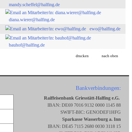
mandy.scheffel@halfing.de
diana.wierer@halfing.de
ewo@halfing.de
bauhof@halfing.de
drucken
nach oben
Bankverbindungen:
Raiffeisenbank Griesstätt-Halfing e.G.
IBAN: DE69 7016 9132 0000 1145 88
SWIFT-BIC: GENODEF1HFG
Sparkasse Wasserburg a. Inn
IBAN: DE45 7115 2680 0030 3118 15