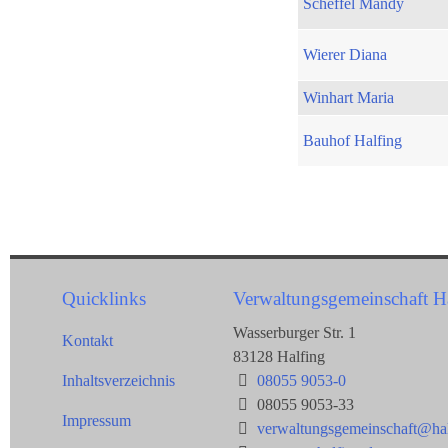
Scheffel Mandy
Wierer Diana
Winhart Maria
Bauhof Halfing
Quicklinks
Verwaltungsgemeinschaft H
Wasserburger Str. 1
Kontakt
83128 Halfing
Inhaltsverzeichnis
08055 9053-0
08055 9053-33
Impressum
verwaltungsgemeinschaft@hal