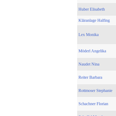
Huber Elisabeth
Kläranlage Halfing
Lex Monika
Möderl Angelika
Naudet Nina
Reiter Barbara
Rottmoser Stephanie
Schachner Florian