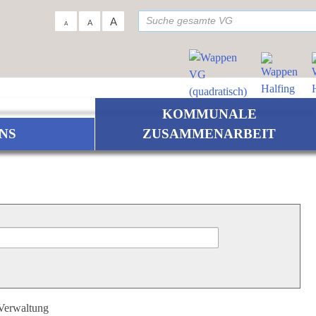
su
A
A
A
KOMMUNALE
NS
ZUSAMMENARBEIT
 Verwaltung