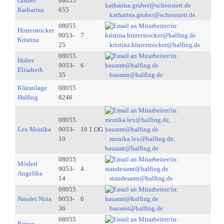
Gruber
08055
Katharina
655
katharina.gruber@schonstett.de
08055
Hinterstocker
9053-
7
Kristina
25
kristina.hinterstocker@halfing.de
08055
Huber
9053-
6
Elisabeth
35
bauamt@halfing.de
Kläranlage
08055
Halfing
8246
08055
Lex Monika
9053-
10 1.OG
10
monika.lex@halfing.de,
bauamt@halfing.de
08055
Möderl
9053-
4
Angelika
14
standesamt@halfing.de
08055
Naudet Nina
9053-
6
36
bauamt@halfing.de
08055
Reiter