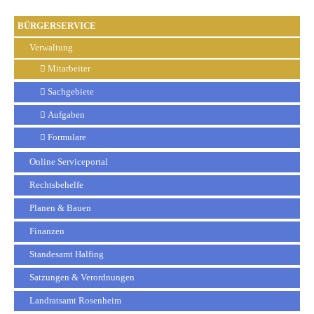
BÜRGERSERVICE
Verwaltung
Mitarbeiter
Sachgebiete
Aufgaben
Formulare
Online Serviceportal
Rechtsbehelfe
Planen & Bauen
Finanzen
Standesamt Halfing
Satzungen & Verordnungen
Landratsamt Rosenheim