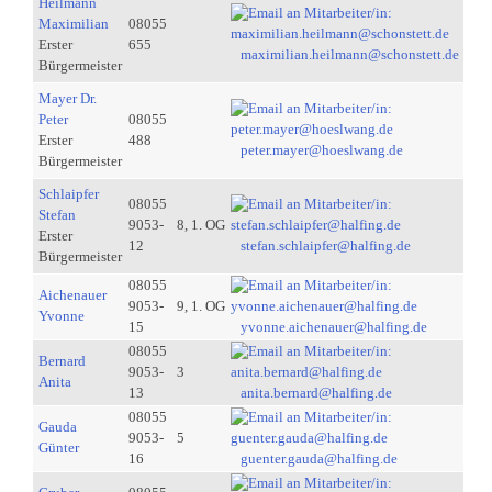
Heilmann
Maximilian
08055
Erster
655
maximilian.heilmann@schonstett.de
Bürgermeister
Mayer Dr.
Peter
08055
Erster
488
peter.mayer@hoeslwang.de
Bürgermeister
Schlaipfer
08055
Stefan
9053-
8, 1. OG
Erster
12
stefan.schlaipfer@halfing.de
Bürgermeister
08055
Aichenauer
9053-
9, 1. OG
Yvonne
15
yvonne.aichenauer@halfing.de
08055
Bernard
9053-
3
Anita
13
anita.bernard@halfing.de
08055
Gauda
9053-
5
Günter
16
guenter.gauda@halfing.de