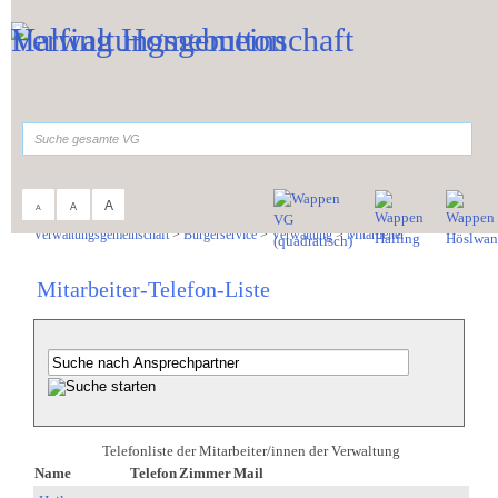
Zum Inhalt
,
zur Navigation
oder
zur Startseite
springen.
suchen
A
A
A
Sie sind hier:
Verwaltungsgemeinschaft
>
Bürgerservice
>
Verwaltung
>
Mitarbeiter
Mitarbeiter-Telefon-Liste
Telefonliste der Mitarbeiter/innen der Verwaltung
Name
Telefon
Zimmer
Mail