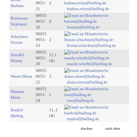
9053-
2
Barbara
21
barbara.reiter@halfing.de
08055
Rottmoser
9053-
6
Stephanie
26
bauamt@halfing.de
08055
Schachner
9053-
2
Florian
23
florian.schachner@halfing.de
08055
Scheffel
12 1.
9053-
Mandy
OG
20
mandy.scheffel@halfing.de
08055
Wierer Diana
9053-
3
22
diana.wierer@halfing.de
08055
Winhart
9053-
1
Maria
24
ewo@halfing.de
Bauhof
11, 1.
Halfing
OG
bauhof@halfing.de
drucken
nach oben