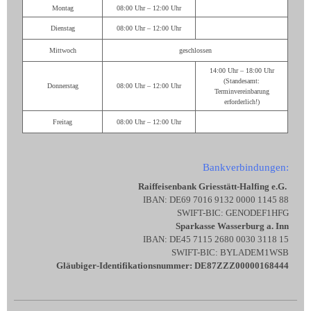
Montag
08:00 Uhr – 12:00 Uhr
Dienstag
08:00 Uhr – 12:00 Uhr
Mittwoch
geschlossen
14:00 Uhr – 18:00 Uhr
(Standesamt:
Donnerstag
08:00 Uhr – 12:00 Uhr
Terminvereinbarung
erforderlich!)
Freitag
08:00 Uhr – 12:00 Uhr
Bankverbindungen:
Raiffeisenbank Griesstätt-Halfing e.G.
IBAN: DE69 7016 9132 0000 1145 88
SWIFT-BIC: GENODEF1HFG
Sparkasse Wasserburg a. Inn
IBAN: DE45 7115 2680 0030 3118 15
SWIFT-BIC: BYLADEM1WSB
Gläubiger-Identifikationsnummer: DE87ZZZ00000168444