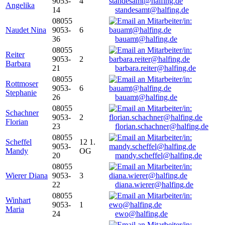
9053-
4
Angelika
14
standesamt@halfing.de
08055
Naudet Nina
9053-
6
36
bauamt@halfing.de
08055
Reiter
9053-
2
Barbara
21
barbara.reiter@halfing.de
08055
Rottmoser
9053-
6
Stephanie
26
bauamt@halfing.de
08055
Schachner
9053-
2
Florian
23
florian.schachner@halfing.de
08055
Scheffel
12 1.
9053-
Mandy
OG
20
mandy.scheffel@halfing.de
08055
Wierer Diana
9053-
3
22
diana.wierer@halfing.de
08055
Winhart
9053-
1
Maria
24
ewo@halfing.de