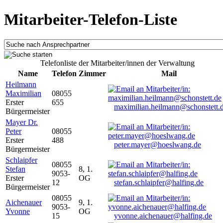
Mitarbeiter-Telefon-Liste
Telefonliste der Mitarbeiter/innen der Verwaltung
Name
Telefon
Zimmer
Mail
Heilmann
Maximilian
08055
Erster
655
maximilian.heilmann@schonstett.
Bürgermeister
Mayer Dr.
Peter
08055
Erster
488
peter.mayer@hoeslwang.de
Bürgermeister
Schlaipfer
08055
Stefan
8, 1.
9053-
Erster
OG
12
stefan.schlaipfer@halfing.de
Bürgermeister
08055
Aichenauer
9, 1.
9053-
Yvonne
OG
15
yvonne.aichenauer@halfing.de