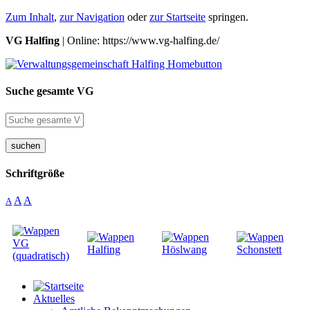
Zum Inhalt
,
zur Navigation
oder
zur Startseite
springen.
VG Halfing
| Online: https://www.vg-halfing.de/
Suche gesamte VG
suchen
Schriftgröße
A
A
A
Aktuelles