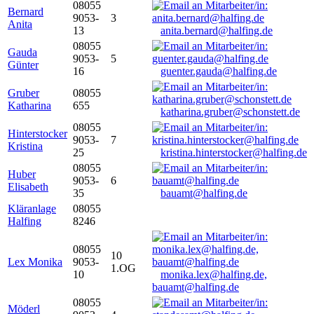
08055
Bernard
9053-
3
Anita
13
anita.bernard@halfing.de
08055
Gauda
9053-
5
Günter
16
guenter.gauda@halfing.de
Gruber
08055
Katharina
655
katharina.gruber@schonstett.de
08055
Hinterstocker
9053-
7
Kristina
25
kristina.hinterstocker@halfing.de
08055
Huber
9053-
6
Elisabeth
35
bauamt@halfing.de
Kläranlage
08055
Halfing
8246
08055
10
Lex Monika
9053-
1.OG
10
monika.lex@halfing.de,
bauamt@halfing.de
08055
Möderl