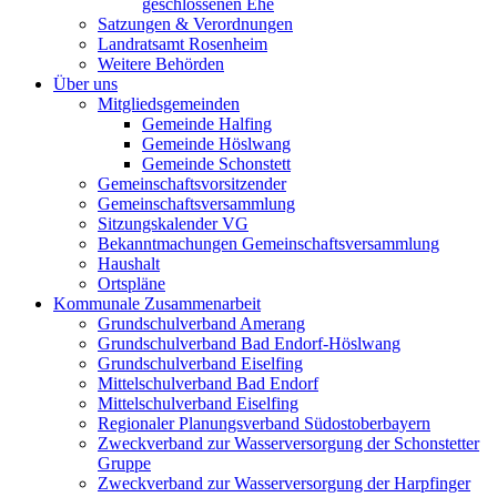
geschlossenen Ehe
Satzungen & Verordnungen
Landratsamt Rosenheim
Weitere Behörden
Über uns
Mitgliedsgemeinden
Gemeinde Halfing
Gemeinde Höslwang
Gemeinde Schonstett
Gemeinschaftsvorsitzender
Gemeinschaftsversammlung
Sitzungskalender VG
Bekanntmachungen Gemeinschaftsversammlung
Haushalt
Ortspläne
Kommunale Zusammenarbeit
Grundschulverband Amerang
Grundschulverband Bad Endorf-Höslwang
Grundschulverband Eiselfing
Mittelschulverband Bad Endorf
Mittelschulverband Eiselfing
Regionaler Planungsverband Südostoberbayern
Zweckverband zur Wasserversorgung der Schonstetter
Gruppe
Zweckverband zur Wasserversorgung der Harpfinger