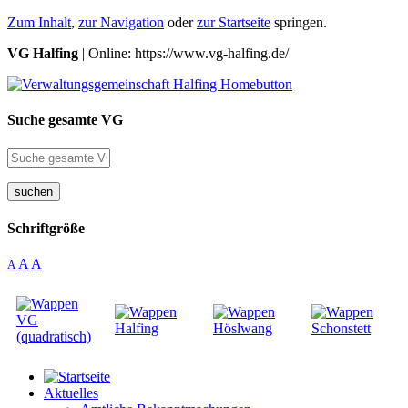
Zum Inhalt
,
zur Navigation
oder
zur Startseite
springen.
VG Halfing
| Online: https://www.vg-halfing.de/
Suche gesamte VG
suchen
Schriftgröße
A
A
A
Aktuelles