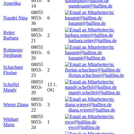
9053-
4
Angelika
14
standesamt@halfing.de
08055
Naudet Nina
9053-
6
36
bauamt@halfing.de
08055
Reiter
9053-
2
Barbara
21
barbara.reiter@halfing.de
08055
Rottmoser
9053-
6
Stephanie
26
bauamt@halfing.de
08055
Schachner
9053-
2
Florian
23
florian.schachner@halfing.de
08055
Scheffel
12 1.
9053-
Mandy
OG
20
mandy.scheffel@halfing.de
08055
Wierer Diana
9053-
3
22
diana.wierer@halfing.de
08055
Winhart
9053-
1
Maria
24
ewo@halfing.de