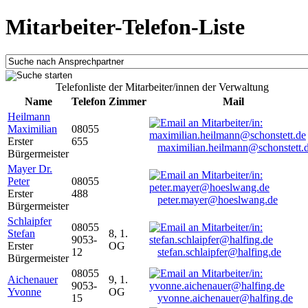
Mitarbeiter-Telefon-Liste
Telefonliste der Mitarbeiter/innen der Verwaltung
Name
Telefon
Zimmer
Mail
Heilmann
Maximilian
08055
Erster
655
maximilian.heilmann@schonstett.
Bürgermeister
Mayer Dr.
Peter
08055
Erster
488
peter.mayer@hoeslwang.de
Bürgermeister
Schlaipfer
08055
Stefan
8, 1.
9053-
Erster
OG
12
stefan.schlaipfer@halfing.de
Bürgermeister
08055
Aichenauer
9, 1.
9053-
Yvonne
OG
15
yvonne.aichenauer@halfing.de