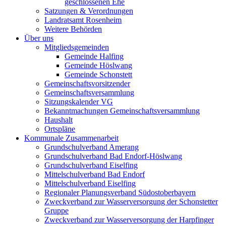
geschlossenen Ehe
Satzungen & Verordnungen
Landratsamt Rosenheim
Weitere Behörden
Über uns
Mitgliedsgemeinden
Gemeinde Halfing
Gemeinde Höslwang
Gemeinde Schonstett
Gemeinschaftsvorsitzender
Gemeinschaftsversammlung
Sitzungskalender VG
Bekanntmachungen Gemeinschaftsversammlung
Haushalt
Ortspläne
Kommunale Zusammenarbeit
Grundschulverband Amerang
Grundschulverband Bad Endorf-Höslwang
Grundschulverband Eiselfing
Mittelschulverband Bad Endorf
Mittelschulverband Eiselfing
Regionaler Planungsverband Südostoberbayern
Zweckverband zur Wasserversorgung der Schonstetter
Gruppe
Zweckverband zur Wasserversorgung der Harpfinger