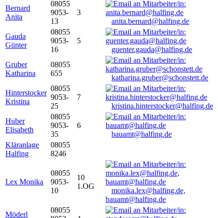
08055
Bernard
9053-
3
Anita
13
anita.bernard@halfing.de
08055
Gauda
9053-
5
Günter
16
guenter.gauda@halfing.de
Gruber
08055
Katharina
655
katharina.gruber@schonstett.de
08055
Hinterstocker
9053-
7
Kristina
25
kristina.hinterstocker@halfing.de
08055
Huber
9053-
6
Elisabeth
35
bauamt@halfing.de
Kläranlage
08055
Halfing
8246
08055
10
Lex Monika
9053-
1.OG
10
monika.lex@halfing.de,
bauamt@halfing.de
08055
Möderl