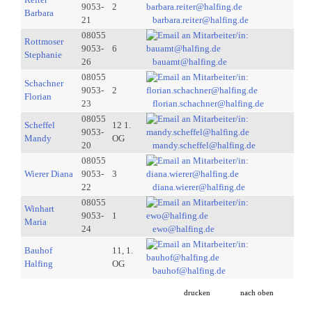
9053-
2
Barbara
21
barbara.reiter@halfing.de
08055
Rottmoser
9053-
6
Stephanie
26
bauamt@halfing.de
08055
Schachner
9053-
2
Florian
23
florian.schachner@halfing.de
08055
Scheffel
12 1.
9053-
Mandy
OG
20
mandy.scheffel@halfing.de
08055
Wierer Diana
9053-
3
22
diana.wierer@halfing.de
08055
Winhart
9053-
1
Maria
24
ewo@halfing.de
Bauhof
11, 1.
Halfing
OG
bauhof@halfing.de
drucken
nach oben