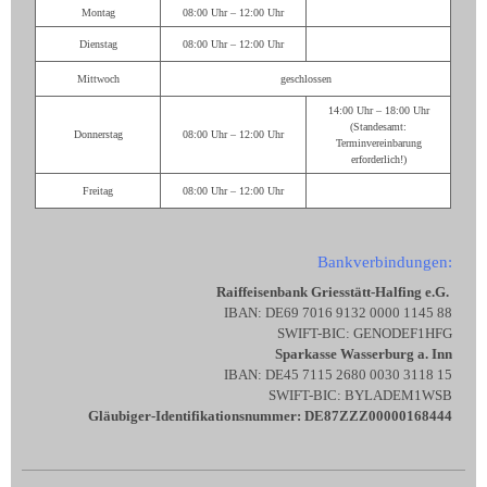
Montag
08:00 Uhr – 12:00 Uhr
Dienstag
08:00 Uhr – 12:00 Uhr
Mittwoch
geschlossen
14:00 Uhr – 18:00 Uhr
(Standesamt:
Donnerstag
08:00 Uhr – 12:00 Uhr
Terminvereinbarung
erforderlich!)
Freitag
08:00 Uhr – 12:00 Uhr
Bankverbindungen:
Raiffeisenbank Griesstätt-Halfing e.G.
IBAN: DE69 7016 9132 0000 1145 88
SWIFT-BIC: GENODEF1HFG
Sparkasse Wasserburg a. Inn
IBAN: DE45 7115 2680 0030 3118 15
SWIFT-BIC: BYLADEM1WSB
Gläubiger-Identifikationsnummer: DE87ZZZ00000168444