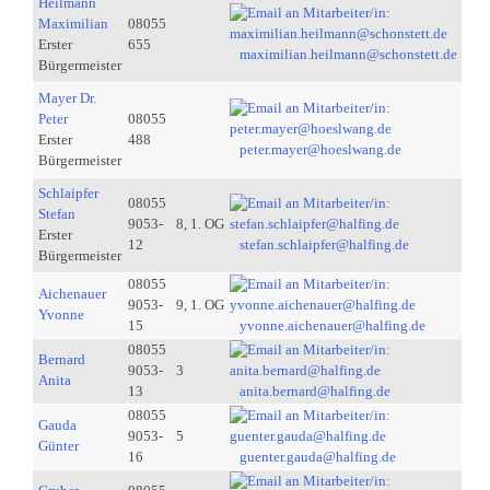
Heilmann
Maximilian
08055
Erster
655
maximilian.heilmann@schonstett.de
Bürgermeister
Mayer Dr.
Peter
08055
Erster
488
peter.mayer@hoeslwang.de
Bürgermeister
Schlaipfer
08055
Stefan
9053-
8, 1. OG
Erster
12
stefan.schlaipfer@halfing.de
Bürgermeister
08055
Aichenauer
9053-
9, 1. OG
Yvonne
15
yvonne.aichenauer@halfing.de
08055
Bernard
9053-
3
Anita
13
anita.bernard@halfing.de
08055
Gauda
9053-
5
Günter
16
guenter.gauda@halfing.de