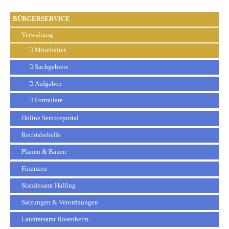
BÜRGERSERVICE
Verwaltung
Mitarbeiter
Sachgebiete
Aufgaben
Formulare
Online Serviceportal
Rechtsbehelfe
Planen & Bauen
Finanzen
Standesamt Halfing
Satzungen & Verordnungen
Landratsamt Rosenheim