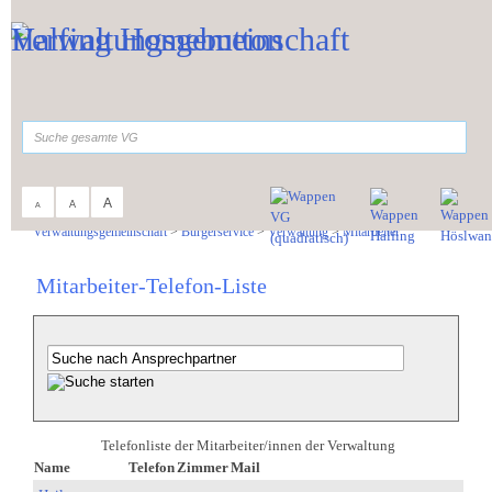
Zum Inhalt
,
zur Navigation
oder
zur Startseite
springen.
suchen
A
A
A
Sie sind hier:
Verwaltungsgemeinschaft
>
Bürgerservice
>
Verwaltung
>
Mitarbeiter
Mitarbeiter-Telefon-Liste
Telefonliste der Mitarbeiter/innen der Verwaltung
Name
Telefon
Zimmer
Mail