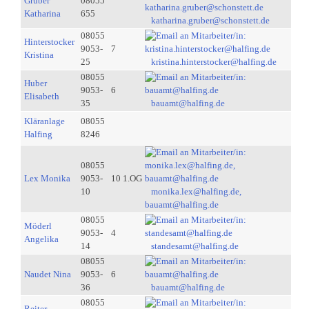
Gruber
08055
Katharina
655
katharina.gruber@schonstett.de
08055
Hinterstocker
9053-
7
Kristina
25
kristina.hinterstocker@halfing.de
08055
Huber
9053-
6
Elisabeth
35
bauamt@halfing.de
Kläranlage
08055
Halfing
8246
08055
Lex Monika
9053-
10 1.OG
10
monika.lex@halfing.de,
bauamt@halfing.de
08055
Möderl
9053-
4
Angelika
14
standesamt@halfing.de
08055
Naudet Nina
9053-
6
36
bauamt@halfing.de
08055
Reiter