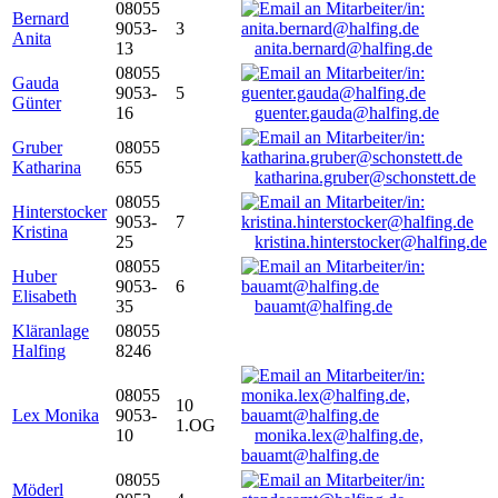
08055
Bernard
9053-
3
Anita
13
anita.bernard@halfing.de
08055
Gauda
9053-
5
Günter
16
guenter.gauda@halfing.de
Gruber
08055
Katharina
655
katharina.gruber@schonstett.de
08055
Hinterstocker
9053-
7
Kristina
25
kristina.hinterstocker@halfing.de
08055
Huber
9053-
6
Elisabeth
35
bauamt@halfing.de
Kläranlage
08055
Halfing
8246
08055
10
Lex Monika
9053-
1.OG
10
monika.lex@halfing.de,
bauamt@halfing.de
08055
Möderl