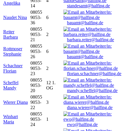
9053-
4
Angelika
14
standesamt@halfing.de
08055
Naudet Nina
9053-
6
36
bauamt@halfing.de
08055
Reiter
9053-
2
Barbara
21
barbara.reiter@halfing.de
08055
Rottmoser
9053-
6
Stephanie
26
bauamt@halfing.de
08055
Schachner
9053-
2
Florian
23
florian.schachner@halfing.de
08055
Scheffel
12 1.
9053-
Mandy
OG
20
mandy.scheffel@halfing.de
08055
Wierer Diana
9053-
3
22
diana.wierer@halfing.de
08055
Winhart
9053-
1
Maria
24
ewo@halfing.de