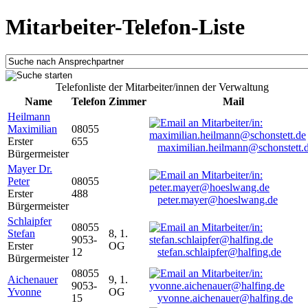
Mitarbeiter-Telefon-Liste
Telefonliste der Mitarbeiter/innen der Verwaltung
Name
Telefon
Zimmer
Mail
Heilmann
Maximilian
08055
Erster
655
maximilian.heilmann@schonstett.
Bürgermeister
Mayer Dr.
Peter
08055
Erster
488
peter.mayer@hoeslwang.de
Bürgermeister
Schlaipfer
08055
Stefan
8, 1.
9053-
Erster
OG
12
stefan.schlaipfer@halfing.de
Bürgermeister
08055
Aichenauer
9, 1.
9053-
Yvonne
OG
15
yvonne.aichenauer@halfing.de