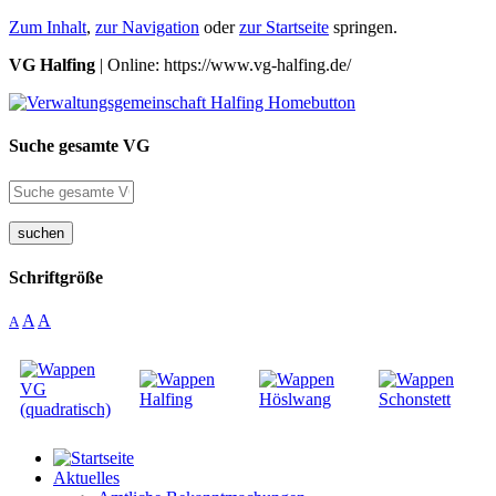
Zum Inhalt
,
zur Navigation
oder
zur Startseite
springen.
VG Halfing
| Online: https://www.vg-halfing.de/
Suche gesamte VG
suchen
Schriftgröße
A
A
A
Aktuelles