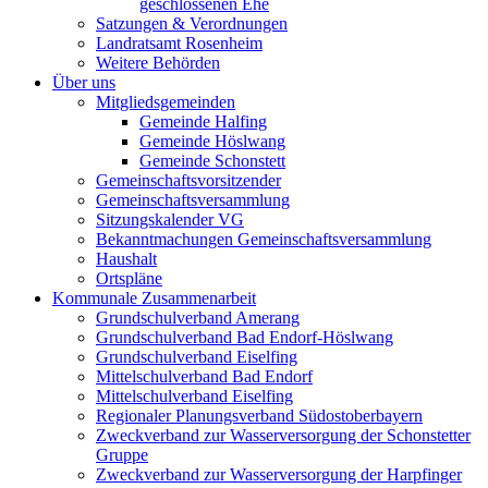
geschlossenen Ehe
Satzungen & Verordnungen
Landratsamt Rosenheim
Weitere Behörden
Über uns
Mitgliedsgemeinden
Gemeinde Halfing
Gemeinde Höslwang
Gemeinde Schonstett
Gemeinschaftsvorsitzender
Gemeinschaftsversammlung
Sitzungskalender VG
Bekanntmachungen Gemeinschaftsversammlung
Haushalt
Ortspläne
Kommunale Zusammenarbeit
Grundschulverband Amerang
Grundschulverband Bad Endorf-Höslwang
Grundschulverband Eiselfing
Mittelschulverband Bad Endorf
Mittelschulverband Eiselfing
Regionaler Planungsverband Südostoberbayern
Zweckverband zur Wasserversorgung der Schonstetter
Gruppe
Zweckverband zur Wasserversorgung der Harpfinger