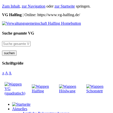
Zum Inhalt
,
zur Navigation
oder
zur Startseite
springen.
VG Halfing
| Online: https://www.vg-halfing.de/
Suche gesamte VG
suchen
Schriftgröße
A
A
A
Aktuelles