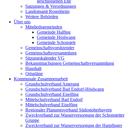
geschlossenen Ehe
Satzungen & Verordnungen
Landratsamt Rosenheim
Weitere Behörden
Über uns
Mitgliedsgemeinden
Gemeinde Halfing
Gemeinde Höslwang
Gemeinde Schonstett
Gemeinschaftsvorsitzender
Gemeinschaftsversammlung
Sitzungskalender VG
Bekanntmachungen Gemeinschaftsversammlung
Haushalt
Ortspläne
Kommunale Zusammenarbeit
Grundschulverband Amerang
Grundschulverband Bad Endorf-Höslwang
Grundschulverband Eiselfing
Mittelschulverband Bad Endorf
Mittelschulverband Eiselfing
Regionaler Planungsverband Südostoberbayern
Zweckverband zur Wasserversorgung der Schonstetter
Gruppe
Zweckverband zur Wasserversorgung der Harpfinger