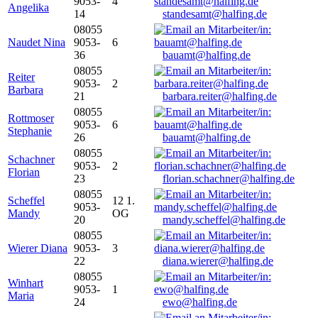
9053-
4
Angelika
14
standesamt@halfing.de
08055
Naudet Nina
9053-
6
36
bauamt@halfing.de
08055
Reiter
9053-
2
Barbara
21
barbara.reiter@halfing.de
08055
Rottmoser
9053-
6
Stephanie
26
bauamt@halfing.de
08055
Schachner
9053-
2
Florian
23
florian.schachner@halfing.de
08055
Scheffel
12 1.
9053-
Mandy
OG
20
mandy.scheffel@halfing.de
08055
Wierer Diana
9053-
3
22
diana.wierer@halfing.de
08055
Winhart
9053-
1
Maria
24
ewo@halfing.de