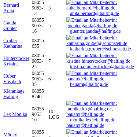
08055
Bernard
9053-
3
Anita
13
anita.bernard@halfing.de
08055
Gauda
9053-
5
Günter
16
guenter.gauda@halfing.de
Gruber
08055
Katharina
655
katharina.gruber@schonstett.de
08055
Hinterstocker
9053-
7
Kristina
25
kristina.hinterstocker@halfing.de
08055
Huber
9053-
6
Elisabeth
35
bauamt@halfing.de
Kläranlage
08055
Halfing
8246
08055
10
Lex Monika
9053-
1.OG
10
monika.lex@halfing.de,
bauamt@halfing.de
08055
Möderl