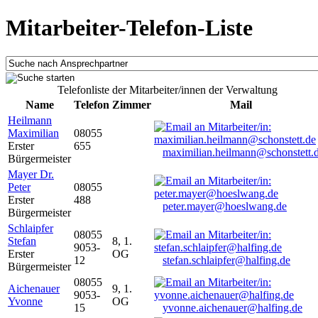
Mitarbeiter-Telefon-Liste
Telefonliste der Mitarbeiter/innen der Verwaltung
Name
Telefon
Zimmer
Mail
Heilmann
Maximilian
08055
Erster
655
maximilian.heilmann@schonstett.
Bürgermeister
Mayer Dr.
Peter
08055
Erster
488
peter.mayer@hoeslwang.de
Bürgermeister
Schlaipfer
08055
Stefan
8, 1.
9053-
Erster
OG
12
stefan.schlaipfer@halfing.de
Bürgermeister
08055
Aichenauer
9, 1.
9053-
Yvonne
OG
15
yvonne.aichenauer@halfing.de