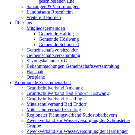
geschlossenen Ehe
Satzungen & Verordnungen
Landratsamt Rosenheim
Weitere Behörden
Über uns
Mitgliedsgemeinden
Gemeinde Halfing
Gemeinde Höslwang
Gemeinde Schonstett
Gemeinschaftsvorsitzender
Gemeinschaftsversammlung
Sitzungskalender VG
Bekanntmachungen Gemeinschaftsversammlung
Haushalt
Ortspläne
Kommunale Zusammenarbeit
Grundschulverband Amerang
Grundschulverband Bad Endorf-Höslwang
Grundschulverband Eiselfing
Mittelschulverband Bad Endorf
Mittelschulverband Eiselfing
Regionaler Planungsverband Südostoberbayern
Zweckverband zur Wasserversorgung der Schonstetter
Gruppe
Zweckverband zur Wasserversorgung der Harpfinger