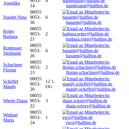
9053-
4
Angelika
14
standesamt@halfing.de
08055
Naudet Nina
9053-
6
36
bauamt@halfing.de
08055
Reiter
9053-
2
Barbara
21
barbara.reiter@halfing.de
08055
Rottmoser
9053-
6
Stephanie
26
bauamt@halfing.de
08055
Schachner
9053-
2
Florian
23
florian.schachner@halfing.de
08055
Scheffel
12 1.
9053-
Mandy
OG
20
mandy.scheffel@halfing.de
08055
Wierer Diana
9053-
3
22
diana.wierer@halfing.de
08055
Winhart
9053-
1
Maria
24
ewo@halfing.de