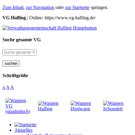
Zum Inhalt
,
zur Navigation
oder
zur Startseite
springen.
VG Halfing
| Online: https://www.vg-halfing.de/
Suche gesamte VG
suchen
Schriftgröße
A
A
A
Aktuelles