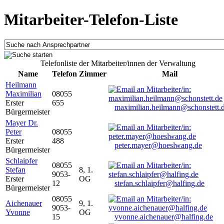
Mitarbeiter-Telefon-Liste
Telefonliste der Mitarbeiter/innen der Verwaltung
Name
Telefon
Zimmer
Mail
Heilmann
Maximilian
08055
Erster
655
maximilian.heilmann@schonstett.
Bürgermeister
Mayer Dr.
Peter
08055
Erster
488
peter.mayer@hoeslwang.de
Bürgermeister
Schlaipfer
08055
Stefan
8, 1.
9053-
Erster
OG
12
stefan.schlaipfer@halfing.de
Bürgermeister
08055
Aichenauer
9, 1.
9053-
Yvonne
OG
15
yvonne.aichenauer@halfing.de