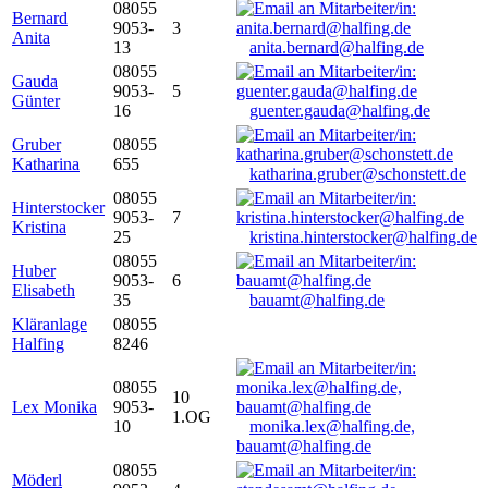
08055
Bernard
9053-
3
Anita
13
anita.bernard@halfing.de
08055
Gauda
9053-
5
Günter
16
guenter.gauda@halfing.de
Gruber
08055
Katharina
655
katharina.gruber@schonstett.de
08055
Hinterstocker
9053-
7
Kristina
25
kristina.hinterstocker@halfing.de
08055
Huber
9053-
6
Elisabeth
35
bauamt@halfing.de
Kläranlage
08055
Halfing
8246
08055
10
Lex Monika
9053-
1.OG
10
monika.lex@halfing.de,
bauamt@halfing.de
08055
Möderl