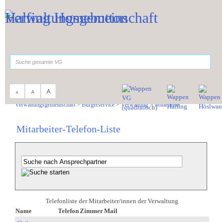
Zum Inhalt
,
zur Navigation
oder
zur Startseite
springen.
suchen
A
A
A
Sie sind hier:
Verwaltungsgemeinschaft
>
Bürgerservice
>
Verwaltung
>
Mitarbeiter
Mitarbeiter-Telefon-Liste
Telefonliste der Mitarbeiter/innen der Verwaltung
Name
Telefon
Zimmer
Mail