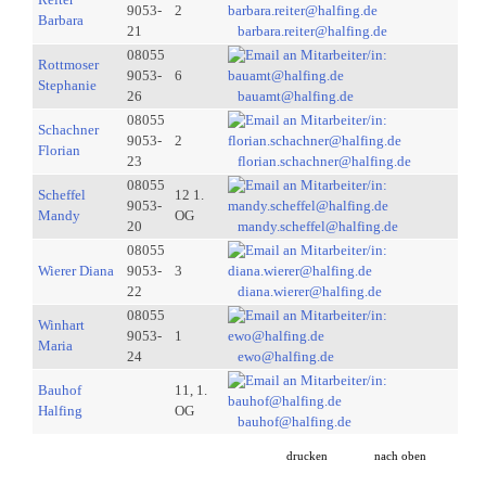
9053-
2
Barbara
21
barbara.reiter@halfing.de
08055
Rottmoser
9053-
6
Stephanie
26
bauamt@halfing.de
08055
Schachner
9053-
2
Florian
23
florian.schachner@halfing.de
08055
Scheffel
12 1.
9053-
Mandy
OG
20
mandy.scheffel@halfing.de
08055
Wierer Diana
9053-
3
22
diana.wierer@halfing.de
08055
Winhart
9053-
1
Maria
24
ewo@halfing.de
Bauhof
11, 1.
Halfing
OG
bauhof@halfing.de
drucken
nach oben