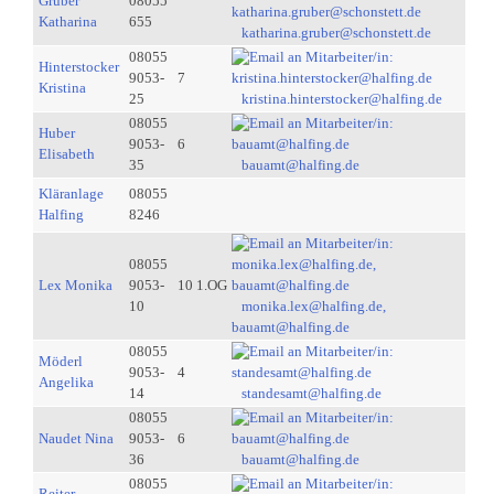
Gruber
08055
Katharina
655
katharina.gruber@schonstett.de
08055
Hinterstocker
9053-
7
Kristina
25
kristina.hinterstocker@halfing.de
08055
Huber
9053-
6
Elisabeth
35
bauamt@halfing.de
Kläranlage
08055
Halfing
8246
08055
Lex Monika
9053-
10 1.OG
10
monika.lex@halfing.de,
bauamt@halfing.de
08055
Möderl
9053-
4
Angelika
14
standesamt@halfing.de
08055
Naudet Nina
9053-
6
36
bauamt@halfing.de
08055
Reiter