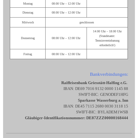
Montag
08:00 Uhr – 12:00 Uhr
Dienstag
08:00 Uhr – 12:00 Uhr
Mittwoch
geschlossen
14:00 Uhr – 18:00 Uhr
(Standesamt:
Donnerstag
08:00 Uhr – 12:00 Uhr
Terminvereinbarung
erforderlich!)
Freitag
08:00 Uhr – 12:00 Uhr
Bankverbindungen:
Raiffeisenbank Griesstätt-Halfing e.G.
IBAN: DE69 7016 9132 0000 1145 88
SWIFT-BIC: GENODEF1HFG
Sparkasse Wasserburg a. Inn
IBAN: DE45 7115 2680 0030 3118 15
SWIFT-BIC: BYLADEM1WSB
Gläubiger-Identifikationsnummer: DE87ZZZ00000168444