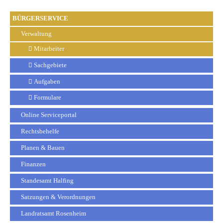
BÜRGERSERVICE
Verwaltung
Mitarbeiter
Sachgebiete
Aufgaben
Formulare
Online Serviceportal
Rechtsbehelfe
Planen & Bauen
Finanzen
Standesamt Halfing
Satzungen & Verordnungen
Landratsamt Rosenheim