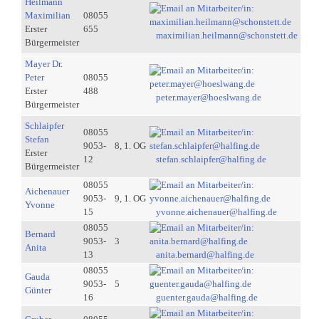
Heilmann
Maximilian
08055
Erster
655
maximilian.heilmann@schonstett.de
Bürgermeister
Mayer Dr.
Peter
08055
Erster
488
peter.mayer@hoeslwang.de
Bürgermeister
Schlaipfer
08055
Stefan
9053-
8, 1. OG
Erster
12
stefan.schlaipfer@halfing.de
Bürgermeister
08055
Aichenauer
9053-
9, 1. OG
Yvonne
15
yvonne.aichenauer@halfing.de
08055
Bernard
9053-
3
Anita
13
anita.bernard@halfing.de
08055
Gauda
9053-
5
Günter
16
guenter.gauda@halfing.de