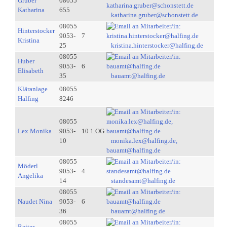
Gruber
08055
Katharina
655
katharina.gruber@schonstett.de
08055
Hinterstocker
9053-
7
Kristina
25
kristina.hinterstocker@halfing.de
08055
Huber
9053-
6
Elisabeth
35
bauamt@halfing.de
Kläranlage
08055
Halfing
8246
08055
Lex Monika
9053-
10 1.OG
10
monika.lex@halfing.de,
bauamt@halfing.de
08055
Möderl
9053-
4
Angelika
14
standesamt@halfing.de
08055
Naudet Nina
9053-
6
36
bauamt@halfing.de
08055
Reiter