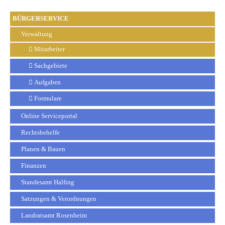
BÜRGERSERVICE
Verwaltung
Mitarbeiter
Sachgebiete
Aufgaben
Formulare
Online Serviceportal
Rechtsbehelfe
Planen & Bauen
Finanzen
Standesamt Halfing
Satzungen & Verordnungen
Landratsamt Rosenheim