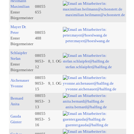
Heilmann
Maximilian
08055
Erster
655
maximilian.heilmann@schonstett.de
Bürgermeister
Mayer Dr.
Peter
08055
Erster
488
peter.mayer@hoeslwang.de
Bürgermeister
Schlaipfer
08055
Stefan
9053-
8, 1. OG
Erster
12
stefan.schlaipfer@halfing.de
Bürgermeister
08055
Aichenauer
9053-
9, 1. OG
Yvonne
15
yvonne.aichenauer@halfing.de
08055
Bernard
9053-
3
Anita
13
anita.bernard@halfing.de
08055
Gauda
9053-
5
Günter
16
guenter.gauda@halfing.de