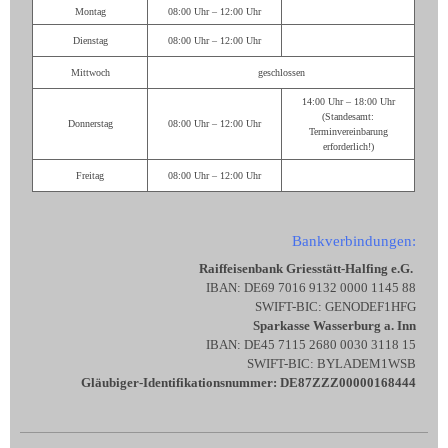
Montag
08:00 Uhr – 12:00 Uhr
Dienstag
08:00 Uhr – 12:00 Uhr
Mittwoch
geschlossen
14:00 Uhr – 18:00 Uhr
(Standesamt:
Donnerstag
08:00 Uhr – 12:00 Uhr
Terminvereinbarung
erforderlich!)
Freitag
08:00 Uhr – 12:00 Uhr
Bankverbindungen:
Raiffeisenbank Griesstätt-Halfing e.G.
IBAN: DE69 7016 9132 0000 1145 88
SWIFT-BIC: GENODEF1HFG
Sparkasse Wasserburg a. Inn
IBAN: DE45 7115 2680 0030 3118 15
SWIFT-BIC: BYLADEM1WSB
Gläubiger-Identifikationsnummer: DE87ZZZ00000168444