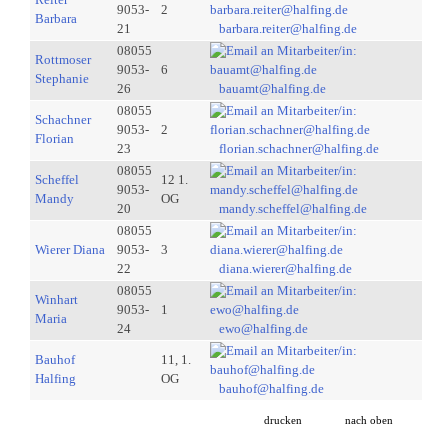
9053-
2
Barbara
21
barbara.reiter@halfing.de
08055
Rottmoser
9053-
6
Stephanie
26
bauamt@halfing.de
08055
Schachner
9053-
2
Florian
23
florian.schachner@halfing.de
08055
Scheffel
12 1.
9053-
Mandy
OG
20
mandy.scheffel@halfing.de
08055
Wierer Diana
9053-
3
22
diana.wierer@halfing.de
08055
Winhart
9053-
1
Maria
24
ewo@halfing.de
Bauhof
11, 1.
Halfing
OG
bauhof@halfing.de
drucken
nach oben