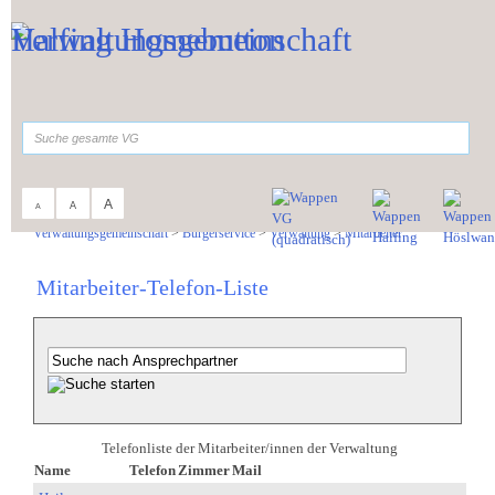
Zum Inhalt
,
zur Navigation
oder
zur Startseite
springen.
suchen
A
A
A
Sie sind hier:
Verwaltungsgemeinschaft
>
Bürgerservice
>
Verwaltung
>
Mitarbeiter
Mitarbeiter-Telefon-Liste
Telefonliste der Mitarbeiter/innen der Verwaltung
Name
Telefon
Zimmer
Mail