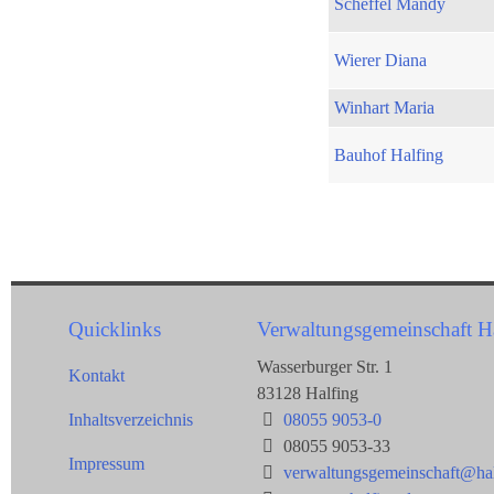
Scheffel Mandy
Wierer Diana
Winhart Maria
Bauhof Halfing
Quicklinks
Verwaltungsgemeinschaft H
Wasserburger Str. 1
Kontakt
83128 Halfing
Inhaltsverzeichnis
08055 9053-0
08055 9053-33
Impressum
verwaltungsgemeinschaft@hal