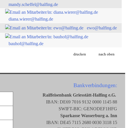
mandy.scheffel@halfing.de
diana.wierer@halfing.de
ewo@halfing.de
bauhof@halfing.de
drucken
nach oben
Bankverbindungen:
Raiffeisenbank Griesstätt-Halfing e.G.
IBAN: DE69 7016 9132 0000 1145 88
SWIFT-BIC: GENODEF1HFG
Sparkasse Wasserburg a. Inn
IBAN: DE45 7115 2680 0030 3118 15