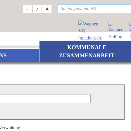
su
A
A
A
KOMMUNALE
NS
ZUSAMMENARBEIT
 Verwaltung