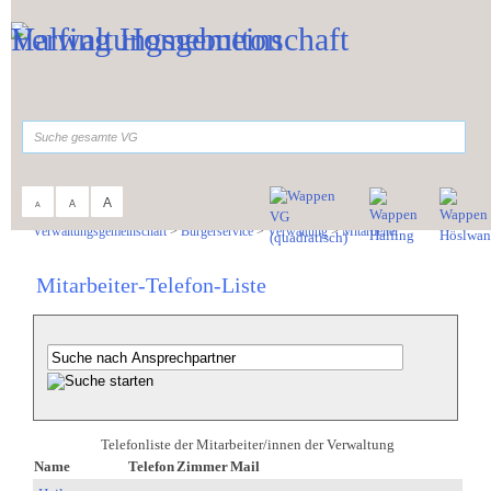
Zum Inhalt
,
zur Navigation
oder
zur Startseite
springen.
suchen
A
A
A
Sie sind hier:
Verwaltungsgemeinschaft
>
Bürgerservice
>
Verwaltung
>
Mitarbeiter
Mitarbeiter-Telefon-Liste
Telefonliste der Mitarbeiter/innen der Verwaltung
Name
Telefon
Zimmer
Mail