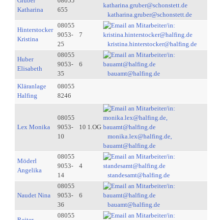
Gruber
08055
Katharina
655
katharina.gruber@schonstett.de
08055
Hinterstocker
9053-
7
Kristina
25
kristina.hinterstocker@halfing.de
08055
Huber
9053-
6
Elisabeth
35
bauamt@halfing.de
Kläranlage
08055
Halfing
8246
08055
Lex Monika
9053-
10 1.OG
10
monika.lex@halfing.de,
bauamt@halfing.de
08055
Möderl
9053-
4
Angelika
14
standesamt@halfing.de
08055
Naudet Nina
9053-
6
36
bauamt@halfing.de
08055
Reiter