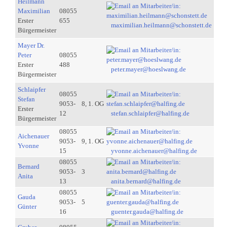
Heilmann
Maximilian
08055
Erster
655
maximilian.heilmann@schonstett.de
Bürgermeister
Mayer Dr.
Peter
08055
Erster
488
peter.mayer@hoeslwang.de
Bürgermeister
Schlaipfer
08055
Stefan
9053-
8, 1. OG
Erster
12
stefan.schlaipfer@halfing.de
Bürgermeister
08055
Aichenauer
9053-
9, 1. OG
Yvonne
15
yvonne.aichenauer@halfing.de
08055
Bernard
9053-
3
Anita
13
anita.bernard@halfing.de
08055
Gauda
9053-
5
Günter
16
guenter.gauda@halfing.de