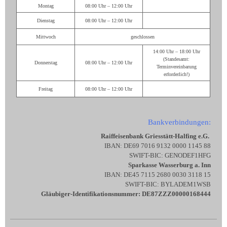
Montag
08:00 Uhr – 12:00 Uhr
Dienstag
08:00 Uhr – 12:00 Uhr
Mittwoch
geschlossen
14:00 Uhr – 18:00 Uhr
(Standesamt:
Donnerstag
08:00 Uhr – 12:00 Uhr
Terminvereinbarung
erforderlich!)
Freitag
08:00 Uhr – 12:00 Uhr
Bankverbindungen:
Raiffeisenbank Griesstätt-Halfing e.G.
IBAN: DE69 7016 9132 0000 1145 88
SWIFT-BIC: GENODEF1HFG
Sparkasse Wasserburg a. Inn
IBAN: DE45 7115 2680 0030 3118 15
SWIFT-BIC: BYLADEM1WSB
Gläubiger-Identifikationsnummer: DE87ZZZ00000168444