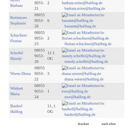
9053-
2
Barbara
21
barbara.reiter@halfing.de
08055
Rottmoser
9053-
6
Stephanie
26
bauamt@halfing.de
08055
Schachner
9053-
2
Florian
23
florian.schachner@halfing.de
08055
Scheffel
12 1.
9053-
Mandy
OG
20
mandy.scheffel@halfing.de
08055
Wierer Diana
9053-
3
22
diana.wierer@halfing.de
08055
Winhart
9053-
1
Maria
24
ewo@halfing.de
Bauhof
11, 1.
Halfing
OG
bauhof@halfing.de
drucken
nach oben