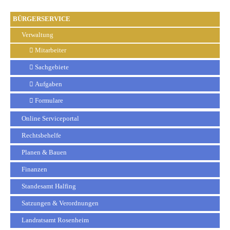
BÜRGERSERVICE
Verwaltung
Mitarbeiter
Sachgebiete
Aufgaben
Formulare
Online Serviceportal
Rechtsbehelfe
Planen & Bauen
Finanzen
Standesamt Halfing
Satzungen & Verordnungen
Landratsamt Rosenheim