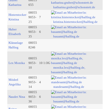
Gruber
08055
Katharina
655
katharina.gruber@schonstett.de
08055
Hinterstocker
9053-
7
Kristina
25
kristina.hinterstocker@halfing.de
08055
Huber
9053-
6
Elisabeth
35
bauamt@halfing.de
Kläranlage
08055
Halfing
8246
08055
Lex Monika
9053-
10 1.OG
10
monika.lex@halfing.de,
bauamt@halfing.de
08055
Möderl
9053-
4
Angelika
14
standesamt@halfing.de
08055
Naudet Nina
9053-
6
36
bauamt@halfing.de
08055
Reiter