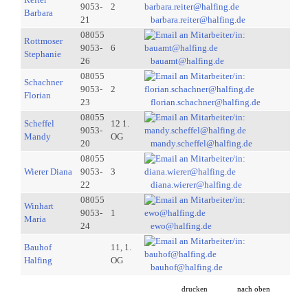
9053-
2
Barbara
21
barbara.reiter@halfing.de
08055
Rottmoser
9053-
6
Stephanie
26
bauamt@halfing.de
08055
Schachner
9053-
2
Florian
23
florian.schachner@halfing.de
08055
Scheffel
12 1.
9053-
Mandy
OG
20
mandy.scheffel@halfing.de
08055
Wierer Diana
9053-
3
22
diana.wierer@halfing.de
08055
Winhart
9053-
1
Maria
24
ewo@halfing.de
Bauhof
11, 1.
Halfing
OG
bauhof@halfing.de
drucken
nach oben