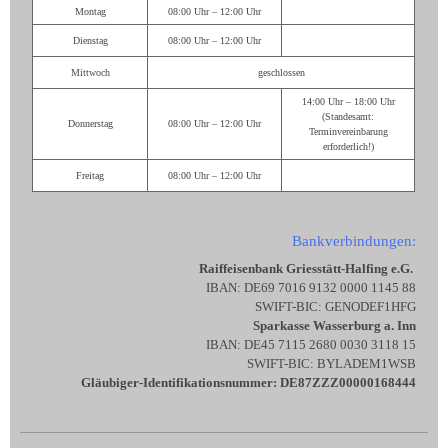
Montag
08:00 Uhr – 12:00 Uhr
Dienstag
08:00 Uhr – 12:00 Uhr
Mittwoch
geschlossen
14:00 Uhr – 18:00 Uhr
(Standesamt:
Donnerstag
08:00 Uhr – 12:00 Uhr
Terminvereinbarung
erforderlich!)
Freitag
08:00 Uhr – 12:00 Uhr
Bankverbindungen:
Raiffeisenbank Griesstätt-Halfing e.G.
IBAN: DE69 7016 9132 0000 1145 88
SWIFT-BIC: GENODEF1HFG
Sparkasse Wasserburg a. Inn
IBAN: DE45 7115 2680 0030 3118 15
SWIFT-BIC: BYLADEM1WSB
Gläubiger-Identifikationsnummer: DE87ZZZ00000168444