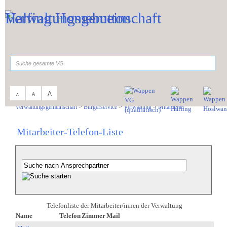
Zum Inhalt
,
zur Navigation
oder
zur Startseite
springen.
suchen
A
A
A
Sie sind hier:
Verwaltungsgemeinschaft
>
Bürgerservice
>
Verwaltung
>
Mitarbeiter
Mitarbeiter-Telefon-Liste
Telefonliste der Mitarbeiter/innen der Verwaltung
Name
Telefon
Zimmer
Mail