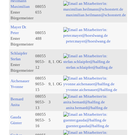
Heilmann
Maximilian
08055
Erster
655
maximilian.heilmann@schonstett.de
Bürgermeister
Mayer Dr.
Peter
08055
Erster
488
peter.mayer@hoeslwang.de
Bürgermeister
Schlaipfer
08055
Stefan
9053-
8, 1. OG
Erster
12
stefan.schlaipfer@halfing.de
Bürgermeister
08055
Aichenauer
9053-
9, 1. OG
Yvonne
15
yvonne.aichenauer@halfing.de
08055
Bernard
9053-
3
Anita
13
anita.bernard@halfing.de
08055
Gauda
9053-
5
Günter
16
guenter.gauda@halfing.de