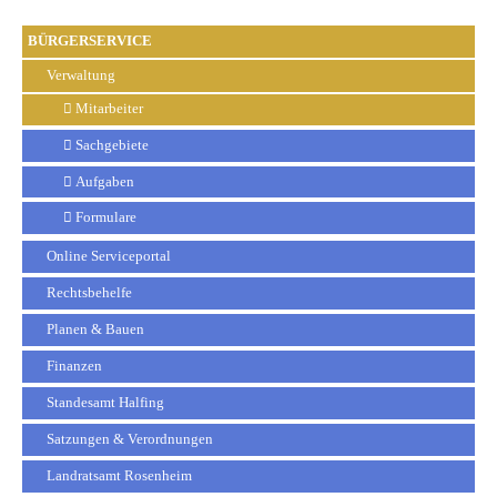
BÜRGERSERVICE
Verwaltung
Mitarbeiter
Sachgebiete
Aufgaben
Formulare
Online Serviceportal
Rechtsbehelfe
Planen & Bauen
Finanzen
Standesamt Halfing
Satzungen & Verordnungen
Landratsamt Rosenheim