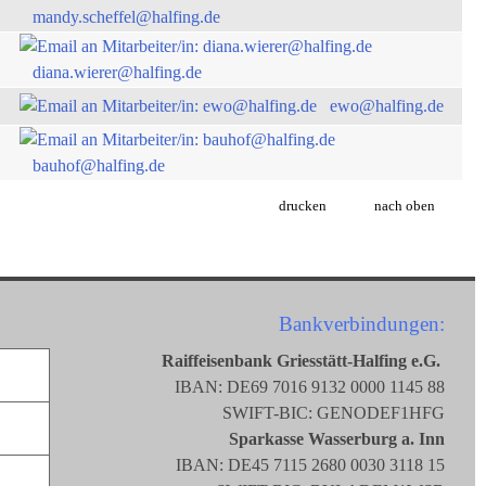
mandy.scheffel@halfing.de
diana.wierer@halfing.de
ewo@halfing.de
bauhof@halfing.de
drucken
nach oben
Bankverbindungen:
Raiffeisenbank Griesstätt-Halfing e.G.
IBAN: DE69 7016 9132 0000 1145 88
SWIFT-BIC: GENODEF1HFG
Sparkasse Wasserburg a. Inn
IBAN: DE45 7115 2680 0030 3118 15