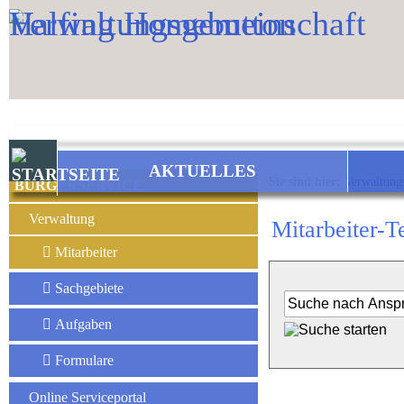
Zum Inhalt
,
zur Navigation
oder
zur Startseite
springen.
AKTUELLES
Sie sind hier:
Verwaltung
BÜRGERSERVICE
Verwaltung
Mitarbeiter-T
Mitarbeiter
Sachgebiete
Aufgaben
Formulare
Online Serviceportal