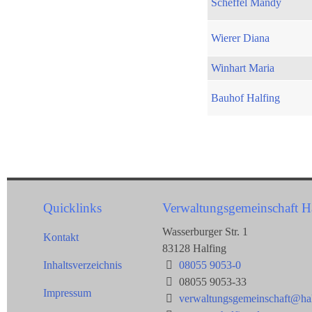
Scheffel Mandy
Wierer Diana
Winhart Maria
Bauhof Halfing
Quicklinks
Verwaltungsgemeinschaft H
Wasserburger Str. 1
Kontakt
83128 Halfing
Inhaltsverzeichnis
08055 9053-0
08055 9053-33
Impressum
verwaltungsgemeinschaft@hal