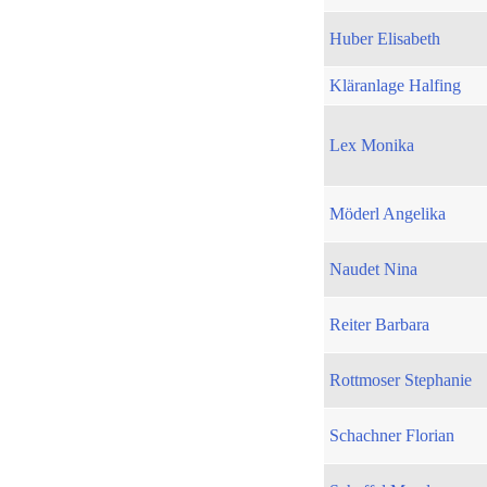
Huber Elisabeth
Kläranlage Halfing
Lex Monika
Möderl Angelika
Naudet Nina
Reiter Barbara
Rottmoser Stephanie
Schachner Florian