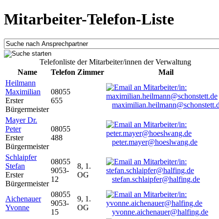
Mitarbeiter-Telefon-Liste
Telefonliste der Mitarbeiter/innen der Verwaltung
Name
Telefon
Zimmer
Mail
Heilmann
Maximilian
08055
Erster
655
maximilian.heilmann@schonstett.
Bürgermeister
Mayer Dr.
Peter
08055
Erster
488
peter.mayer@hoeslwang.de
Bürgermeister
Schlaipfer
08055
Stefan
8, 1.
9053-
Erster
OG
12
stefan.schlaipfer@halfing.de
Bürgermeister
08055
Aichenauer
9, 1.
9053-
Yvonne
OG
15
yvonne.aichenauer@halfing.de