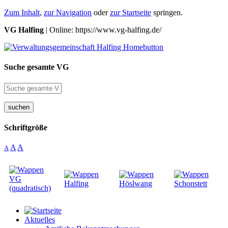
Zum Inhalt
,
zur Navigation
oder
zur Startseite
springen.
VG Halfing
| Online: https://www.vg-halfing.de/
Suche gesamte VG
suchen
Schriftgröße
A
A
A
Aktuelles