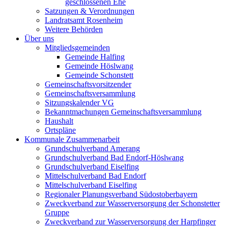
geschlossenen Ehe
Satzungen & Verordnungen
Landratsamt Rosenheim
Weitere Behörden
Über uns
Mitgliedsgemeinden
Gemeinde Halfing
Gemeinde Höslwang
Gemeinde Schonstett
Gemeinschaftsvorsitzender
Gemeinschaftsversammlung
Sitzungskalender VG
Bekanntmachungen Gemeinschaftsversammlung
Haushalt
Ortspläne
Kommunale Zusammenarbeit
Grundschulverband Amerang
Grundschulverband Bad Endorf-Höslwang
Grundschulverband Eiselfing
Mittelschulverband Bad Endorf
Mittelschulverband Eiselfing
Regionaler Planungsverband Südostoberbayern
Zweckverband zur Wasserversorgung der Schonstetter
Gruppe
Zweckverband zur Wasserversorgung der Harpfinger