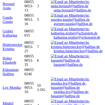
08055
Bernard
9053-
3
Anita
13
anita.bernard@halfing.de
08055
Gauda
9053-
5
Günter
16
guenter.gauda@halfing.de
Gruber
08055
Katharina
655
katharina.gruber@schonstett.de
08055
Hinterstocker
9053-
7
Kristina
25
kristina.hinterstocker@halfing.de
08055
Huber
9053-
6
Elisabeth
35
bauamt@halfing.de
Kläranlage
08055
Halfing
8246
08055
10
Lex Monika
9053-
1.OG
10
monika.lex@halfing.de,
bauamt@halfing.de
08055
Möderl