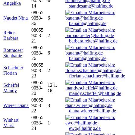
9053-
4
Angelika
14
standesamt@halfing.de
08055
Naudet Nina
9053-
6
36
bauamt@halfing.de
08055
Reiter
9053-
2
Barbara
21
barbara.reiter@halfing.de
08055
Rottmoser
9053-
6
Stephanie
26
bauamt@halfing.de
08055
Schachner
9053-
2
Florian
23
florian.schachner@halfing.de
08055
Scheffel
12 1.
9053-
Mandy
OG
20
mandy.scheffel@halfing.de
08055
Wierer Diana
9053-
3
22
diana.wierer@halfing.de
08055
Winhart
9053-
1
Maria
24
ewo@halfing.de