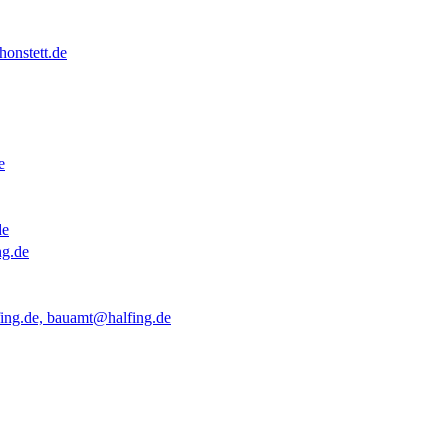
onstett.de
e
de
ng.de
ing.de, bauamt@halfing.de