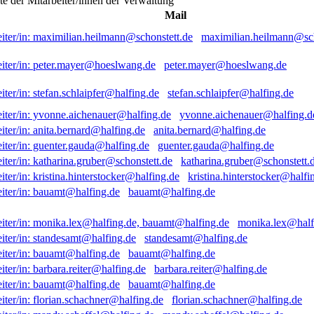
ste der Mitarbeiter/innen der Verwaltung
Mail
maximilian.heilmann@sch
peter.mayer@hoeslwang.de
stefan.schlaipfer@halfing.de
yvonne.aichenauer@halfing.d
anita.bernard@halfing.de
guenter.gauda@halfing.de
katharina.gruber@schonstett.
kristina.hinterstocker@halfi
bauamt@halfing.de
monika.lex@half
standesamt@halfing.de
bauamt@halfing.de
barbara.reiter@halfing.de
bauamt@halfing.de
florian.schachner@halfing.de