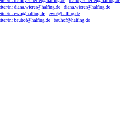
mandy.scheffel@halfing.de
diana.wierer@halfing.de
ewo@halfing.de
bauhof@halfing.de