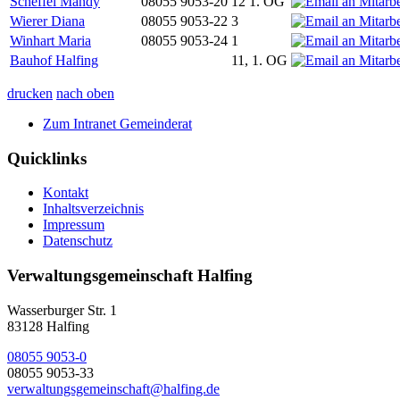
Scheffel Mandy
08055 9053-20
12 1. OG
Wierer Diana
08055 9053-22
3
Winhart Maria
08055 9053-24
1
Bauhof Halfing
11, 1. OG
drucken
nach oben
Zum Intranet Gemeinderat
Quicklinks
Kontakt
Inhaltsverzeichnis
Impressum
Datenschutz
Verwaltungsgemeinschaft Halfing
Wasserburger Str. 1
83128 Halfing
08055 9053-0
08055 9053-33
verwaltungsgemeinschaft@halfing.de