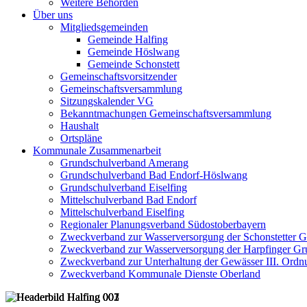
Weitere Behörden
Über uns
Mitgliedsgemeinden
Gemeinde Halfing
Gemeinde Höslwang
Gemeinde Schonstett
Gemeinschaftsvorsitzender
Gemeinschaftsversammlung
Sitzungskalender VG
Bekanntmachungen Gemeinschaftsversammlung
Haushalt
Ortspläne
Kommunale Zusammenarbeit
Grundschulverband Amerang
Grundschulverband Bad Endorf-Höslwang
Grundschulverband Eiselfing
Mittelschulverband Bad Endorf
Mittelschulverband Eiselfing
Regionaler Planungsverband Südostoberbayern
Zweckverband zur Wasserversorgung der Schonstetter 
Zweckverband zur Wasserversorgung der Harpfinger Gr
Zweckverband zur Unterhaltung der Gewässer III. Ordnu
Zweckverband Kommunale Dienste Oberland