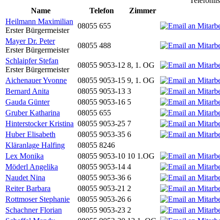
Telefonli
Name
Telefon
Zimmer
Heilmann Maximilian
08055 655
Erster Bürgermeister
Mayer Dr. Peter
08055 488
Erster Bürgermeister
Schlaipfer Stefan
08055 9053-12
8, 1. OG
Erster Bürgermeister
Aichenauer Yvonne
08055 9053-15
9, 1. OG
Bernard Anita
08055 9053-13
3
Gauda Günter
08055 9053-16
5
Gruber Katharina
08055 655
Hinterstocker Kristina
08055 9053-25
7
Huber Elisabeth
08055 9053-35
6
Kläranlage Halfing
08055 8246
Lex Monika
08055 9053-10
10 1.OG
Möderl Angelika
08055 9053-14
4
Naudet Nina
08055 9053-36
6
Reiter Barbara
08055 9053-21
2
Rottmoser Stephanie
08055 9053-26
6
Schachner Florian
08055 9053-23
2