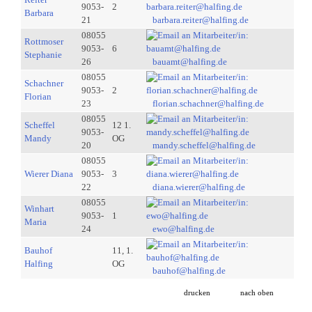
9053-
2
Barbara
21
barbara.reiter@halfing.de
08055
Rottmoser
9053-
6
Stephanie
26
bauamt@halfing.de
08055
Schachner
9053-
2
Florian
23
florian.schachner@halfing.de
08055
Scheffel
12 1.
9053-
Mandy
OG
20
mandy.scheffel@halfing.de
08055
Wierer Diana
9053-
3
22
diana.wierer@halfing.de
08055
Winhart
9053-
1
Maria
24
ewo@halfing.de
Bauhof
11, 1.
Halfing
OG
bauhof@halfing.de
drucken
nach oben