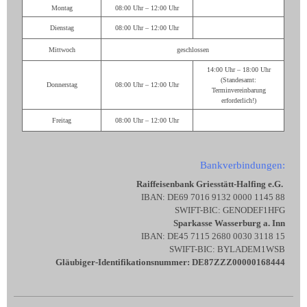
Montag
08:00 Uhr – 12:00 Uhr
Dienstag
08:00 Uhr – 12:00 Uhr
Mittwoch
geschlossen
14:00 Uhr – 18:00 Uhr
(Standesamt:
Donnerstag
08:00 Uhr – 12:00 Uhr
Terminvereinbarung
erforderlich!)
Freitag
08:00 Uhr – 12:00 Uhr
Bankverbindungen:
Raiffeisenbank Griesstätt-Halfing e.G.
IBAN: DE69 7016 9132 0000 1145 88
SWIFT-BIC: GENODEF1HFG
Sparkasse Wasserburg a. Inn
IBAN: DE45 7115 2680 0030 3118 15
SWIFT-BIC: BYLADEM1WSB
Gläubiger-Identifikationsnummer: DE87ZZZ00000168444