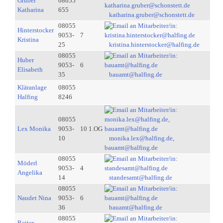
Gruber
08055
Katharina
655
katharina.gruber@schonstett.de
08055
Hinterstocker
9053-
7
Kristina
25
kristina.hinterstocker@halfing.de
08055
Huber
9053-
6
Elisabeth
35
bauamt@halfing.de
Kläranlage
08055
Halfing
8246
08055
Lex Monika
9053-
10 1.OG
10
monika.lex@halfing.de,
bauamt@halfing.de
08055
Möderl
9053-
4
Angelika
14
standesamt@halfing.de
08055
Naudet Nina
9053-
6
36
bauamt@halfing.de
08055
Reiter