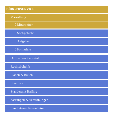
BÜRGERSERVICE
Verwaltung
Mitarbeiter
Sachgebiete
Aufgaben
Formulare
Online Serviceportal
Rechtsbehelfe
Planen & Bauen
Finanzen
Standesamt Halfing
Satzungen & Verordnungen
Landratsamt Rosenheim