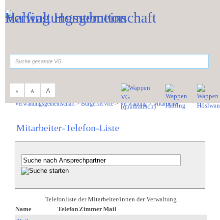
Zum Inhalt
,
zur Navigation
oder
zur Startseite
springen.
suchen
A
A
A
Sie sind hier:
Verwaltungsgemeinschaft
>
Bürgerservice
>
Verwaltung
>
Mitarbeiter
Mitarbeiter-Telefon-Liste
Telefonliste der Mitarbeiter/innen der Verwaltung
Name
Telefon
Zimmer
Mail