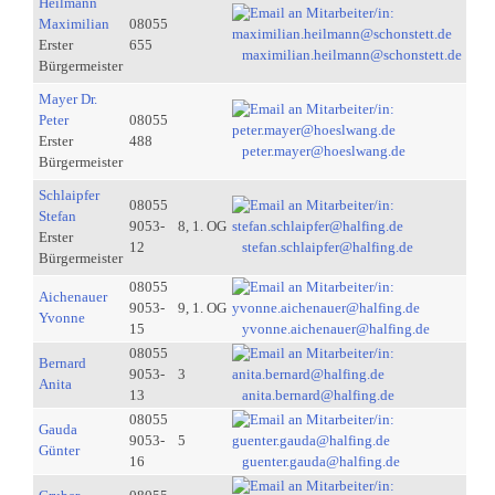
Heilmann
Maximilian
08055
Erster
655
maximilian.heilmann@schonstett.de
Bürgermeister
Mayer Dr.
Peter
08055
Erster
488
peter.mayer@hoeslwang.de
Bürgermeister
Schlaipfer
08055
Stefan
9053-
8, 1. OG
Erster
12
stefan.schlaipfer@halfing.de
Bürgermeister
08055
Aichenauer
9053-
9, 1. OG
Yvonne
15
yvonne.aichenauer@halfing.de
08055
Bernard
9053-
3
Anita
13
anita.bernard@halfing.de
08055
Gauda
9053-
5
Günter
16
guenter.gauda@halfing.de