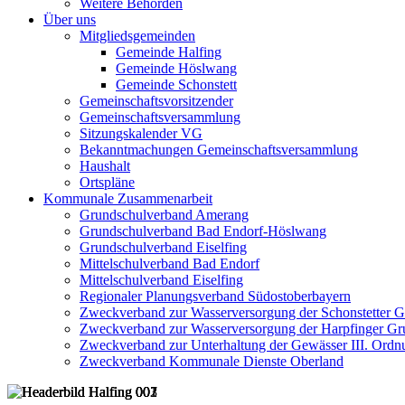
Weitere Behörden
Über uns
Mitgliedsgemeinden
Gemeinde Halfing
Gemeinde Höslwang
Gemeinde Schonstett
Gemeinschaftsvorsitzender
Gemeinschaftsversammlung
Sitzungskalender VG
Bekanntmachungen Gemeinschaftsversammlung
Haushalt
Ortspläne
Kommunale Zusammenarbeit
Grundschulverband Amerang
Grundschulverband Bad Endorf-Höslwang
Grundschulverband Eiselfing
Mittelschulverband Bad Endorf
Mittelschulverband Eiselfing
Regionaler Planungsverband Südostoberbayern
Zweckverband zur Wasserversorgung der Schonstetter 
Zweckverband zur Wasserversorgung der Harpfinger Gr
Zweckverband zur Unterhaltung der Gewässer III. Ordnu
Zweckverband Kommunale Dienste Oberland