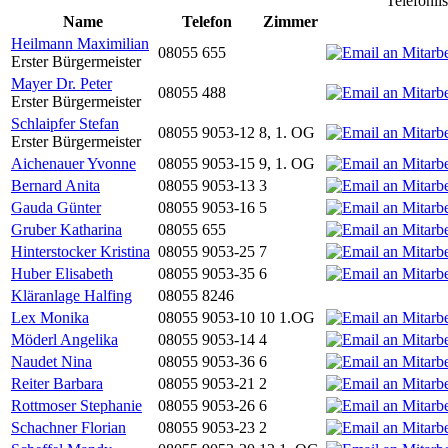
Telefonli
Name
Telefon
Zimmer
Heilmann Maximilian
08055 655
Erster Bürgermeister
Mayer Dr. Peter
08055 488
Erster Bürgermeister
Schlaipfer Stefan
08055 9053-12
8, 1. OG
Erster Bürgermeister
Aichenauer Yvonne
08055 9053-15
9, 1. OG
Bernard Anita
08055 9053-13
3
Gauda Günter
08055 9053-16
5
Gruber Katharina
08055 655
Hinterstocker Kristina
08055 9053-25
7
Huber Elisabeth
08055 9053-35
6
Kläranlage Halfing
08055 8246
Lex Monika
08055 9053-10
10 1.OG
Möderl Angelika
08055 9053-14
4
Naudet Nina
08055 9053-36
6
Reiter Barbara
08055 9053-21
2
Rottmoser Stephanie
08055 9053-26
6
Schachner Florian
08055 9053-23
2