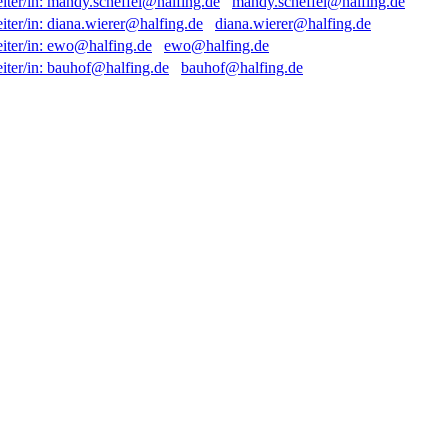
mandy.scheffel@halfing.de
diana.wierer@halfing.de
ewo@halfing.de
bauhof@halfing.de