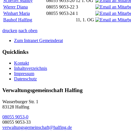
Scheffel Mandy
08055 9053-20
12 1. OG
Wierer Diana
08055 9053-22
3
Winhart Maria
08055 9053-24
1
Bauhof Halfing
11, 1. OG
drucken
nach oben
Zum Intranet Gemeinderat
Quicklinks
Kontakt
Inhaltsverzeichnis
Impressum
Datenschutz
Verwaltungsgemeinschaft Halfing
Wasserburger Str. 1
83128 Halfing
08055 9053-0
08055 9053-33
verwaltungsgemeinschaft@halfing.de