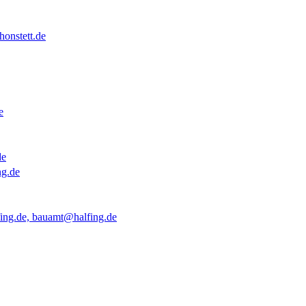
onstett.de
e
de
ng.de
ing.de, bauamt@halfing.de