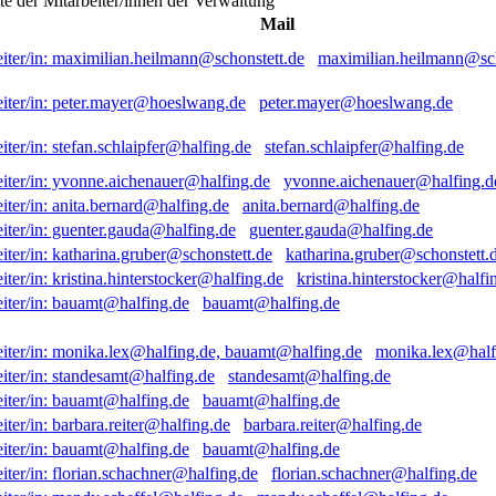
ste der Mitarbeiter/innen der Verwaltung
Mail
maximilian.heilmann@sch
peter.mayer@hoeslwang.de
stefan.schlaipfer@halfing.de
yvonne.aichenauer@halfing.d
anita.bernard@halfing.de
guenter.gauda@halfing.de
katharina.gruber@schonstett.
kristina.hinterstocker@halfi
bauamt@halfing.de
monika.lex@half
standesamt@halfing.de
bauamt@halfing.de
barbara.reiter@halfing.de
bauamt@halfing.de
florian.schachner@halfing.de