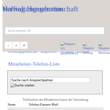
Zum Inhalt
,
zur Navigation
oder
zur Startseite
springen.
suchen
A
A
A
Sie sind hier:
Verwaltungsgemeinschaft
>
Bürgerservice
>
Verwaltung
>
Mitarbeiter
Mitarbeiter-Telefon-Liste
Telefonliste der Mitarbeiter/innen der Verwaltung
Name
Telefon
Zimmer
Mail