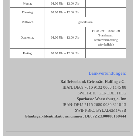
Montag
08:00 Uhr – 12:00 Uhr
Dienstag
08:00 Uhr – 12:00 Uhr
Mittwoch
geschlossen
14:00 Uhr – 18:00 Uhr
(Standesamt:
Donnerstag
08:00 Uhr – 12:00 Uhr
Terminvereinbarung
erforderlich!)
Freitag
08:00 Uhr – 12:00 Uhr
Bankverbindungen:
Raiffeisenbank Griesstätt-Halfing e.G.
IBAN: DE69 7016 9132 0000 1145 88
SWIFT-BIC: GENODEF1HFG
Sparkasse Wasserburg a. Inn
IBAN: DE45 7115 2680 0030 3118 15
SWIFT-BIC: BYLADEM1WSB
Gläubiger-Identifikationsnummer: DE87ZZZ00000168444