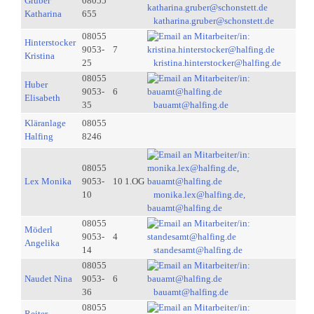
Gruber
08055
Katharina
655
katharina.gruber@schonstett.de
08055
Hinterstocker
9053-
7
Kristina
25
kristina.hinterstocker@halfing.de
08055
Huber
9053-
6
Elisabeth
35
bauamt@halfing.de
Kläranlage
08055
Halfing
8246
08055
Lex Monika
9053-
10 1.OG
10
monika.lex@halfing.de,
bauamt@halfing.de
08055
Möderl
9053-
4
Angelika
14
standesamt@halfing.de
08055
Naudet Nina
9053-
6
36
bauamt@halfing.de
08055
Reiter