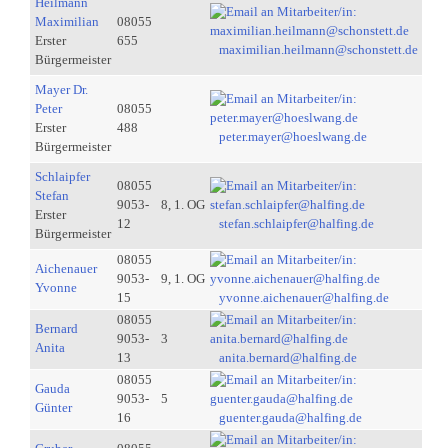
Heilmann
Maximilian
08055
Erster
655
maximilian.heilmann@schonstett.de
Bürgermeister
Mayer Dr.
Peter
08055
Erster
488
peter.mayer@hoeslwang.de
Bürgermeister
Schlaipfer
08055
Stefan
9053-
8, 1. OG
Erster
12
stefan.schlaipfer@halfing.de
Bürgermeister
08055
Aichenauer
9053-
9, 1. OG
Yvonne
15
yvonne.aichenauer@halfing.de
08055
Bernard
9053-
3
Anita
13
anita.bernard@halfing.de
08055
Gauda
9053-
5
Günter
16
guenter.gauda@halfing.de