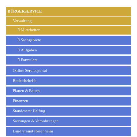
BÜRGERSERVICE
Verwaltung
Mitarbeiter
Sachgebiete
Aufgaben
Formulare
Online Serviceportal
Rechtsbehelfe
Planen & Bauen
Finanzen
Standesamt Halfing
Satzungen & Verordnungen
Landratsamt Rosenheim