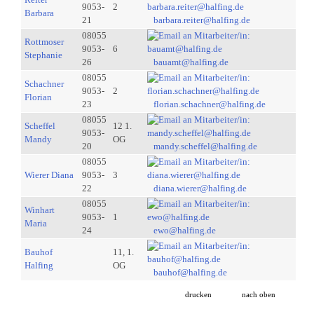
9053-
2
Barbara
21
barbara.reiter@halfing.de
08055
Rottmoser
9053-
6
Stephanie
26
bauamt@halfing.de
08055
Schachner
9053-
2
Florian
23
florian.schachner@halfing.de
08055
Scheffel
12 1.
9053-
Mandy
OG
20
mandy.scheffel@halfing.de
08055
Wierer Diana
9053-
3
22
diana.wierer@halfing.de
08055
Winhart
9053-
1
Maria
24
ewo@halfing.de
Bauhof
11, 1.
Halfing
OG
bauhof@halfing.de
drucken
nach oben