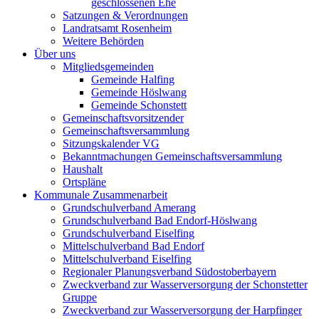
geschlossenen Ehe
Satzungen & Verordnungen
Landratsamt Rosenheim
Weitere Behörden
Über uns
Mitgliedsgemeinden
Gemeinde Halfing
Gemeinde Höslwang
Gemeinde Schonstett
Gemeinschaftsvorsitzender
Gemeinschaftsversammlung
Sitzungskalender VG
Bekanntmachungen Gemeinschaftsversammlung
Haushalt
Ortspläne
Kommunale Zusammenarbeit
Grundschulverband Amerang
Grundschulverband Bad Endorf-Höslwang
Grundschulverband Eiselfing
Mittelschulverband Bad Endorf
Mittelschulverband Eiselfing
Regionaler Planungsverband Südostoberbayern
Zweckverband zur Wasserversorgung der Schonstetter
Gruppe
Zweckverband zur Wasserversorgung der Harpfinger