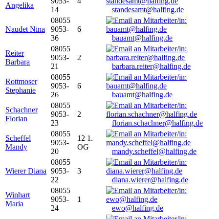
9053-
4
Angelika
14
standesamt@halfing.de
08055
Naudet Nina
9053-
6
36
bauamt@halfing.de
08055
Reiter
9053-
2
Barbara
21
barbara.reiter@halfing.de
08055
Rottmoser
9053-
6
Stephanie
26
bauamt@halfing.de
08055
Schachner
9053-
2
Florian
23
florian.schachner@halfing.de
08055
Scheffel
12 1.
9053-
Mandy
OG
20
mandy.scheffel@halfing.de
08055
Wierer Diana
9053-
3
22
diana.wierer@halfing.de
08055
Winhart
9053-
1
Maria
24
ewo@halfing.de