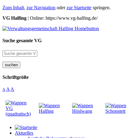
Zum Inhalt
,
zur Navigation
oder
zur Startseite
springen.
VG Halfing
| Online: https://www.vg-halfing.de/
Suche gesamte VG
suchen
Schriftgröße
A
A
A
Aktuelles