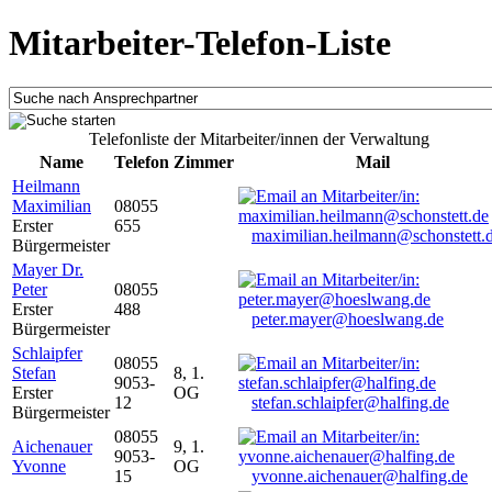
Mitarbeiter-Telefon-Liste
Telefonliste der Mitarbeiter/innen der Verwaltung
Name
Telefon
Zimmer
Mail
Heilmann
Maximilian
08055
Erster
655
maximilian.heilmann@schonstett.
Bürgermeister
Mayer Dr.
Peter
08055
Erster
488
peter.mayer@hoeslwang.de
Bürgermeister
Schlaipfer
08055
Stefan
8, 1.
9053-
Erster
OG
12
stefan.schlaipfer@halfing.de
Bürgermeister
08055
Aichenauer
9, 1.
9053-
Yvonne
OG
15
yvonne.aichenauer@halfing.de