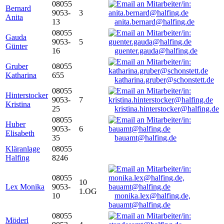
08055
Bernard
9053-
3
Anita
13
anita.bernard@halfing.de
08055
Gauda
9053-
5
Günter
16
guenter.gauda@halfing.de
Gruber
08055
Katharina
655
katharina.gruber@schonstett.de
08055
Hinterstocker
9053-
7
Kristina
25
kristina.hinterstocker@halfing.de
08055
Huber
9053-
6
Elisabeth
35
bauamt@halfing.de
Kläranlage
08055
Halfing
8246
08055
10
Lex Monika
9053-
1.OG
10
monika.lex@halfing.de,
bauamt@halfing.de
08055
Möderl