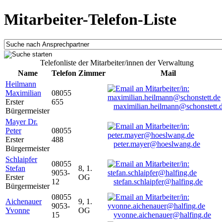
Mitarbeiter-Telefon-Liste
Telefonliste der Mitarbeiter/innen der Verwaltung
Name
Telefon
Zimmer
Mail
Heilmann
Maximilian
08055
Erster
655
maximilian.heilmann@schonstett.
Bürgermeister
Mayer Dr.
Peter
08055
Erster
488
peter.mayer@hoeslwang.de
Bürgermeister
Schlaipfer
08055
Stefan
8, 1.
9053-
Erster
OG
12
stefan.schlaipfer@halfing.de
Bürgermeister
08055
Aichenauer
9, 1.
9053-
Yvonne
OG
15
yvonne.aichenauer@halfing.de