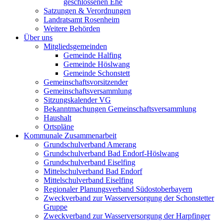
geschlossenen Ehe
Satzungen & Verordnungen
Landratsamt Rosenheim
Weitere Behörden
Über uns
Mitgliedsgemeinden
Gemeinde Halfing
Gemeinde Höslwang
Gemeinde Schonstett
Gemeinschaftsvorsitzender
Gemeinschaftsversammlung
Sitzungskalender VG
Bekanntmachungen Gemeinschaftsversammlung
Haushalt
Ortspläne
Kommunale Zusammenarbeit
Grundschulverband Amerang
Grundschulverband Bad Endorf-Höslwang
Grundschulverband Eiselfing
Mittelschulverband Bad Endorf
Mittelschulverband Eiselfing
Regionaler Planungsverband Südostoberbayern
Zweckverband zur Wasserversorgung der Schonstetter
Gruppe
Zweckverband zur Wasserversorgung der Harpfinger