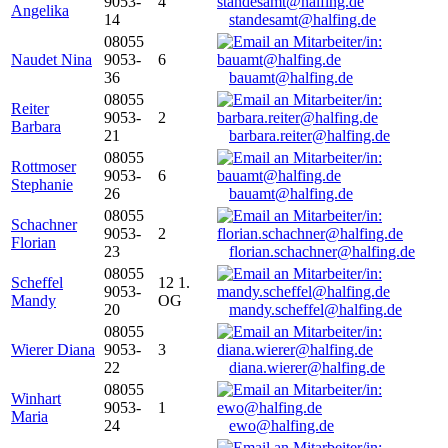
9053-
4
Angelika
14
standesamt@halfing.de
08055
Naudet Nina
9053-
6
36
bauamt@halfing.de
08055
Reiter
9053-
2
Barbara
21
barbara.reiter@halfing.de
08055
Rottmoser
9053-
6
Stephanie
26
bauamt@halfing.de
08055
Schachner
9053-
2
Florian
23
florian.schachner@halfing.de
08055
Scheffel
12 1.
9053-
Mandy
OG
20
mandy.scheffel@halfing.de
08055
Wierer Diana
9053-
3
22
diana.wierer@halfing.de
08055
Winhart
9053-
1
Maria
24
ewo@halfing.de