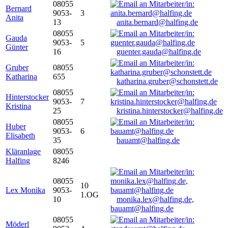
08055
Bernard
9053-
3
Anita
13
anita.bernard@halfing.de
08055
Gauda
9053-
5
Günter
16
guenter.gauda@halfing.de
Gruber
08055
Katharina
655
katharina.gruber@schonstett.de
08055
Hinterstocker
9053-
7
Kristina
25
kristina.hinterstocker@halfing.de
08055
Huber
9053-
6
Elisabeth
35
bauamt@halfing.de
Kläranlage
08055
Halfing
8246
08055
10
Lex Monika
9053-
1.OG
10
monika.lex@halfing.de,
bauamt@halfing.de
08055
Möderl