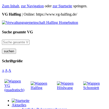
Zum Inhalt
,
zur Navigation
oder
zur Startseite
springen.
VG Halfing
| Online: https://www.vg-halfing.de/
Suche gesamte VG
suchen
Schriftgröße
A
A
A
Aktuelles