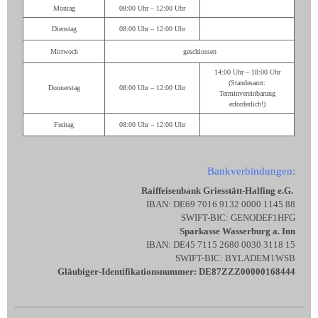
Montag
08:00 Uhr – 12:00 Uhr
Dienstag
08:00 Uhr – 12:00 Uhr
Mittwoch
geschlossen
14:00 Uhr – 18:00 Uhr
(Standesamt:
Donnerstag
08:00 Uhr – 12:00 Uhr
Terminvereinbarung
erforderlich!)
Freitag
08:00 Uhr – 12:00 Uhr
Bankverbindungen:
Raiffeisenbank Griesstätt-Halfing e.G.
IBAN: DE69 7016 9132 0000 1145 88
SWIFT-BIC: GENODEF1HFG
Sparkasse Wasserburg a. Inn
IBAN: DE45 7115 2680 0030 3118 15
SWIFT-BIC: BYLADEM1WSB
Gläubiger-Identifikationsnummer: DE87ZZZ00000168444