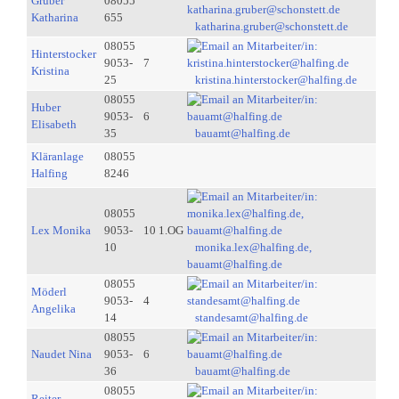
Gruber
08055
Katharina
655
katharina.gruber@schonstett.de
08055
Hinterstocker
9053-
7
Kristina
25
kristina.hinterstocker@halfing.de
08055
Huber
9053-
6
Elisabeth
35
bauamt@halfing.de
Kläranlage
08055
Halfing
8246
08055
Lex Monika
9053-
10 1.OG
10
monika.lex@halfing.de,
bauamt@halfing.de
08055
Möderl
9053-
4
Angelika
14
standesamt@halfing.de
08055
Naudet Nina
9053-
6
36
bauamt@halfing.de
08055
Reiter