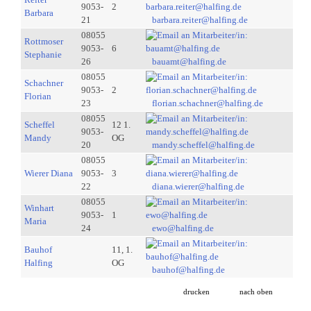
9053-
2
Barbara
21
barbara.reiter@halfing.de
08055
Rottmoser
9053-
6
Stephanie
26
bauamt@halfing.de
08055
Schachner
9053-
2
Florian
23
florian.schachner@halfing.de
08055
Scheffel
12 1.
9053-
Mandy
OG
20
mandy.scheffel@halfing.de
08055
Wierer Diana
9053-
3
22
diana.wierer@halfing.de
08055
Winhart
9053-
1
Maria
24
ewo@halfing.de
Bauhof
11, 1.
Halfing
OG
bauhof@halfing.de
drucken
nach oben