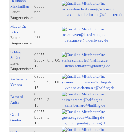
Heilmann
Maximilian
08055
Erster
655
maximilian.heilmann@schonstett.de
Bürgermeister
Mayer Dr.
Peter
08055
Erster
488
peter.mayer@hoeslwang.de
Bürgermeister
Schlaipfer
08055
Stefan
9053-
8, 1. OG
Erster
12
stefan.schlaipfer@halfing.de
Bürgermeister
08055
Aichenauer
9053-
9, 1. OG
Yvonne
15
yvonne.aichenauer@halfing.de
08055
Bernard
9053-
3
Anita
13
anita.bernard@halfing.de
08055
Gauda
9053-
5
Günter
16
guenter.gauda@halfing.de