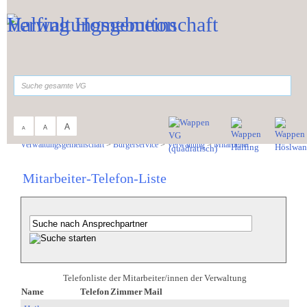
Zum Inhalt
,
zur Navigation
oder
zur Startseite
springen.
suchen
A
A
A
Sie sind hier:
Verwaltungsgemeinschaft
>
Bürgerservice
>
Verwaltung
>
Mitarbeiter
Mitarbeiter-Telefon-Liste
Telefonliste der Mitarbeiter/innen der Verwaltung
Name
Telefon
Zimmer
Mail