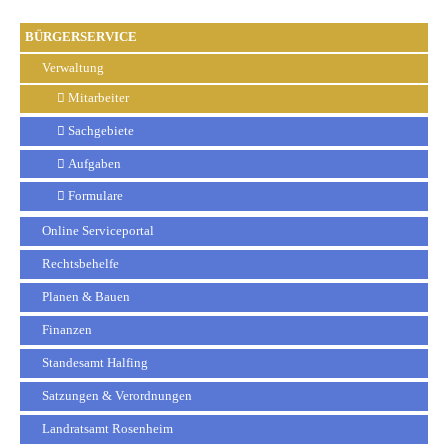
BÜRGERSERVICE
Verwaltung
Mitarbeiter
Sachgebiete
Aufgaben
Formulare
Online Serviceportal
Rechtsbehelfe
Planen & Bauen
Finanzen
Standesamt Halfing
Satzungen & Verordnungen
Landratsamt Rosenheim