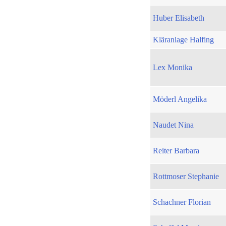
Huber Elisabeth
Kläranlage Halfing
Lex Monika
Möderl Angelika
Naudet Nina
Reiter Barbara
Rottmoser Stephanie
Schachner Florian