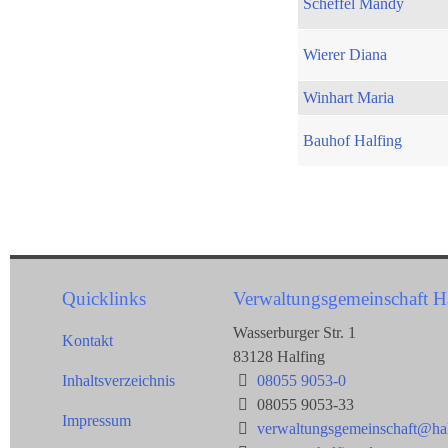
Scheffel Mandy
Wierer Diana
Winhart Maria
Bauhof Halfing
Quicklinks
Verwaltungsgemeinschaft H
Wasserburger Str. 1
Kontakt
83128 Halfing
Inhaltsverzeichnis
08055 9053-0
08055 9053-33
Impressum
verwaltungsgemeinschaft@hal