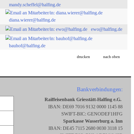
mandy.scheffel@halfing.de
diana.wierer@halfing.de
ewo@halfing.de
bauhof@halfing.de
drucken
nach oben
Bankverbindungen:
Raiffeisenbank Griesstätt-Halfing e.G.
IBAN: DE69 7016 9132 0000 1145 88
SWIFT-BIC: GENODEF1HFG
Sparkasse Wasserburg a. Inn
IBAN: DE45 7115 2680 0030 3118 15