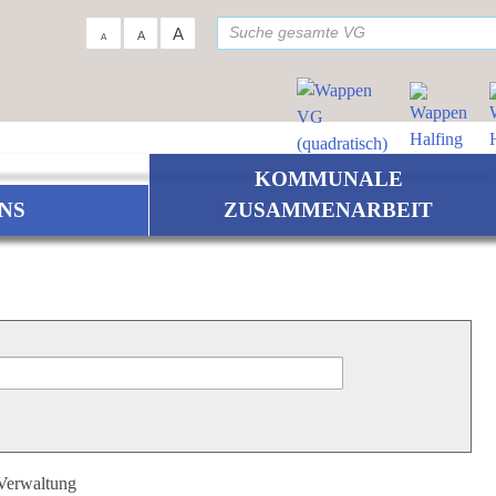
su
A
A
A
KOMMUNALE
NS
ZUSAMMENARBEIT
 Verwaltung